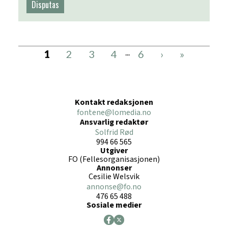
Disputas
...
1
2
3
4
6
›
»
Kontakt redaksjonen
fontene@lomedia.no
Ansvarlig redaktør
Solfrid Rød
994 66 565
Utgiver
FO (Fellesorganisasjonen)
Annonser
Cesilie Welsvik
annonse@fo.no
476 65 488
Sosiale medier