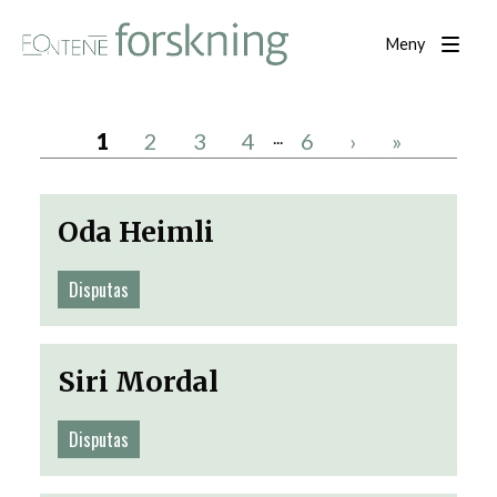
Meny
...
1
2
3
4
6
›
»
Oda Heimli
Disputas
Siri Mordal
Disputas