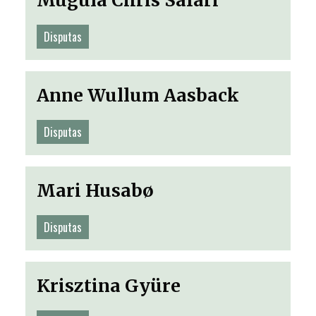
Mugula Chris Safari
Disputas
Anne Wullum Aasback
Disputas
Mari Husabø
Disputas
Krisztina Gyüre