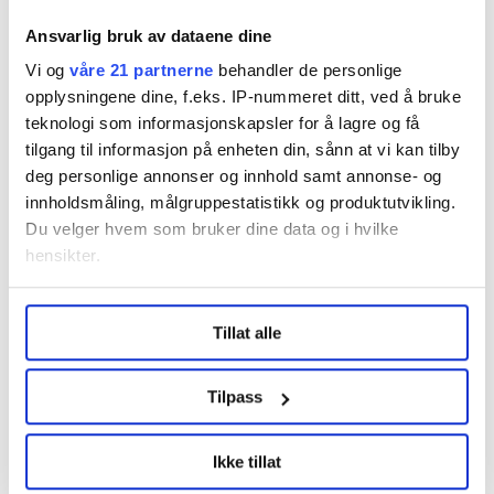
Ansvarlig bruk av dataene dine
Disputas
Vi og
våre 21 partnerne
behandler de personlige
opplysningene dine, f.eks. IP-nummeret ditt, ved å bruke
teknologi som informasjonskapsler for å lagre og få
Hilde-Margit Løseth
tilgang til informasjon på enheten din, sånn at vi kan tilby
deg personlige annonser og innhold samt annonse- og
Disputas
innholdsmåling, målgruppestatistikk og produktutvikling.
Du velger hvem som bruker dine data og i hvilke
hensikter.
Hans C. Aargaard Terjesen
Under
mer info
kan du lese om hvordan dine personlige
Tillat alle
data behandles og hvordan du kan velge hvordan de skal
Disputas
brukes. Du kan hele tiden endre eller trekke tilbake ditt
samtykke fra erklæringen om informasjonskapsler.
Tilpass
Øyvind Reehorst Kalsås
LO Medias publikasjoner frifagbevegelse.no, hk-nytt.no
Ikke tillat
og fontene.no bruker informasjonskapsler (cookies) for å
lære hvordan våre nettsider blir brukt slik at vi tilby