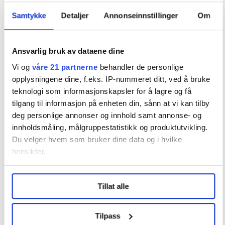
Samtykke
Detaljer
Annonseinnstillinger
Om
Disputas
Ansvarlig bruk av dataene dine
Åsmund Hermansen
Vi og
våre 21 partnerne
behandler de personlige
opplysningene dine, f.eks. IP-nummeret ditt, ved å bruke
Disputas
teknologi som informasjonskapsler for å lagre og få
tilgang til informasjon på enheten din, sånn at vi kan tilby
deg personlige annonser og innhold samt annonse- og
Tone Jørgensen
innholdsmåling, målgruppestatistikk og produktutvikling.
Du velger hvem som bruker dine data og i hvilke
hensikter.
Disputas
Under
mer info
kan du lese om hvordan dine personlige
Tillat alle
data behandles og hvordan du kan velge hvordan de skal
Olina Kollbotn
brukes. Du kan hele tiden endre eller trekke tilbake ditt
samtykke fra erklæringen om informasjonskapsler.
Tilpass
Disputas