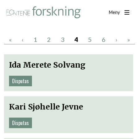
Meny
«
‹
1
2
3
4
5
6
›
»
Ida Merete Solvang
Disputas
Kari Sjøhelle Jevne
Disputas