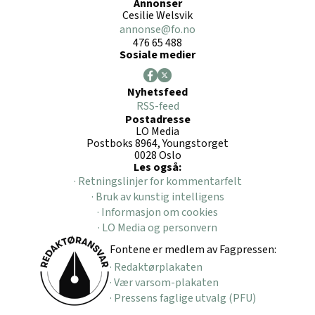
Annonser
Cesilie Welsvik
annonse@fo.no
476 65 488
Sosiale medier
Nyhetsfeed
RSS-feed
Postadresse
LO Media
Postboks 8964, Youngstorget
0028 Oslo
Les også:
· Retningslinjer for kommentarfelt
· Bruk av kunstig intelligens
· Informasjon om cookies
· LO Media og personvern
Fontene er medlem av Fagpressen:
· Redaktørplakaten
· Vær varsom-plakaten
· Pressens faglige utvalg (PFU)