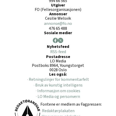
994 66 565
Utgiver
FO (Fellesorganisasjonen)
Annonser
Cesilie Welsvik
annonse@fo.no
476 65 488
Sosiale medier
Nyhetsfeed
RSS-feed
Postadresse
LO Media
Postboks 8964, Youngstorget
0028 Oslo
Les også:
· Retningslinjer for kommentarfelt
· Bruk av kunstig intelligens
· Informasjon om cookies
· LO Media og personvern
Fontene er medlem av Fagpressen:
· Redaktørplakaten