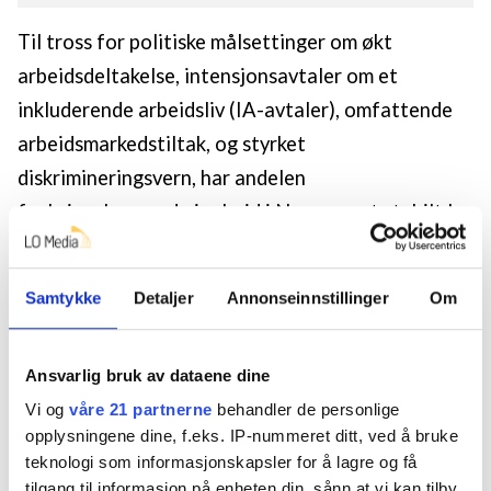
Til tross for politiske målsettinger om økt
arbeidsdeltakelse, intensjonsavtaler om et
inkluderende arbeidsliv (IA-avtaler), omfattende
arbeidsmarkedstiltak, og styrket
diskrimineringsvern, har andelen
funksjonshemmede i arbeid i Norge vært stabilt lav
de siste 25 årene, om lag 30 prosentpoeng lavere
enn befolkningen for øvrig.
Samtykke
Detaljer
Annonseinnstillinger
Om
Denne avhandlingen retter oppmerksomheten mot
arbeidsgivere som portvoktere til arbeidslivet ved
Ansvarlig bruk av dataene dine
å undersøke hvordan jobbsøkere med
Vi og
våre 21 partnerne
behandler de personlige
funksjonsnedsettelser vurderes for ansettelse.
opplysningene dine, f.eks. IP-nummeret ditt, ved å bruke
teknologi som informasjonskapsler for å lagre og få
Den ser også på hvordan andre faktorer påvirker
tilgang til informasjon på enheten din, sånn at vi kan tilby