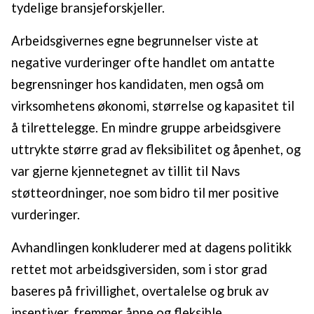
oversikten lengre ned på denne siden.
tydelige bransjeforskjeller.
Arbeidsgivernes egne begrunnelser viste at
negative vurderinger ofte handlet om antatte
begrensninger hos kandidaten, men også om
virksomhetens økonomi, størrelse og kapasitet til
å tilrettelegge. En mindre gruppe arbeidsgivere
uttrykte større grad av fleksibilitet og åpenhet, og
var gjerne kjennetegnet av tillit til Navs
støtteordninger, noe som bidro til mer positive
vurderinger.
Avhandlingen konkluderer med at dagens politikk
rettet mot arbeidsgiversiden, som i stor grad
baseres på frivillighet, overtalelse og bruk av
insentiver, fremmer åpne og fleksible