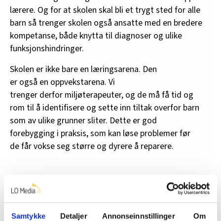
lærere. Og for at skolen skal bli et trygt sted for alle
barn så trenger skolen også ansatte med en bredere
kompetanse, både knytta til diagnoser og ulike
funksjonshindringer.
Skolen er ikke bare en læringsarena. Den
er også en oppvekstarena. Vi
trenger derfor miljøterapeuter, og de må få tid og
rom til å identifisere og sette inn tiltak overfor barn
som av ulike grunner sliter. Dette er god
forebygging i praksis, som kan løse problemer før
de får vokse seg større og dyrere å reparere.
Å bedre et læringsmiljø
Det er mange grunner til at barn ikke lærer – det kan
være kognitive utfordringer, krevende hjemmeforhold
Samtykke
Detaljer
Annonseinnstillinger
Om