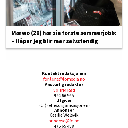
Marwo (20) har sin første sommerjobb:
– Håper jeg blir mer selvstendig
Kontakt redaksjonen
fontene@lomedia.no
Ansvarlig redaktør
Solfrid Rød
994 66 565
Utgiver
FO (Fellesorganisasjonen)
Annonser
Cesilie Welsvik
annonse@fo.no
476 65 488