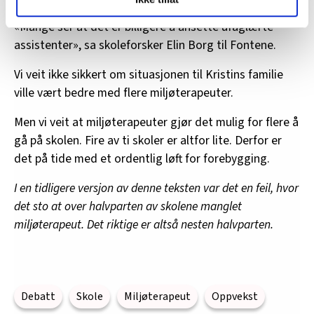
og fontene.no bruker informasjonskapsler (cookies) for å
lære hvordan våre nettsider blir brukt slik at vi tilby
«Mange ser at det er billigere å ansette ufaglærte
relevant innhold, tilpassede annonser og utarbeide
assistenter», sa skoleforsker Elin Borg til Fontene.
statistikk.
Vi deler bare informasjon om hvordan du bruker
Vi veit ikke sikkert om situasjonen til Kristins familie
nettstedet med LO Medias egne samarbeidspartnere
ville vært bedre med flere miljøterapeuter.
innenfor analyse og annonsering. Disse er angitt i
Men vi veit at miljøterapeuter gjør det mulig for flere å
oversikten lengre ned på denne siden.
gå på skolen. Fire av ti skoler er altfor lite. Derfor er
det på tide med et ordentlig løft for forebygging.
I en tidligere versjon av denne teksten var det en feil, hvor
det sto at over halvparten av skolene manglet
miljøterapeut. Det riktige er altså nesten halvparten.
Debatt
Skole
Miljøterapeut
Oppvekst