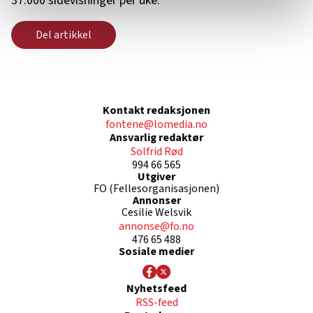
37.000 sidevisninger per uke.
relevant innhold, tilpassede annonser og utarbeide
statistikk.
Del artikkel
Vi deler bare informasjon om hvordan du bruker
nettstedet med LO Medias egne samarbeidspartnere
innenfor analyse og annonsering. Disse er angitt i
oversikten lengre ned på denne siden.
Kontakt redaksjonen
fontene@lomedia.no
Ansvarlig redaktør
Solfrid Rød
994 66 565
Utgiver
FO (Fellesorganisasjonen)
Annonser
Cesilie Welsvik
annonse@fo.no
476 65 488
Sosiale medier
Nyhetsfeed
RSS-feed