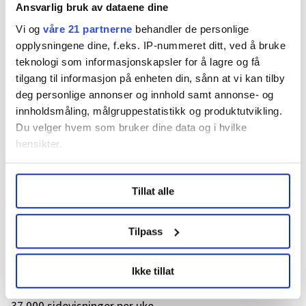
velferdsvitere.
Ansvarlig bruk av dataene dine
Vi og
våre 21 partnerne
behandler de personlige
Bladet og nettsiden representerer den største
opplysningene dine, f.eks. IP-nummeret ditt, ved å bruke
markedsplassen i Norge for utlyste stillinger for de
teknologi som informasjonskapsler for å lagre og få
aktuelle utdanningene.
tilgang til informasjon på enheten din, sånn at vi kan tilby
deg personlige annonser og innhold samt annonse- og
FO organiserer 36.000 medlemmer, av disse er ca. 2.400
innholdsmåling, målgruppestatistikk og produktutvikling.
studenter. Ca. 1.000 av studentene er i avgangskullene
Du velger hvem som bruker dine data og i hvilke
og er aktive søkere til stillinger over hele landet, som
hensikter.
f.eks:
Under
mer info
kan du lese om hvordan dine personlige
• Sosionom, sosialrådgiver, sosialkonsulent
Tillat alle
data behandles og hvordan du kan velge hvordan de skal
• Barnevernspedagog, miljøterapeut
brukes. Du kan hele tiden endre eller trekke tilbake ditt
• Vernepleier, boveileder, miljøterapeut
samtykke fra erklæringen om informasjonskapsler.
Tilpass
• Administrative stillinger i helse-/sosialsektoren/NAV
LO Medias publikasjoner frifagbevegelse.no, hk-nytt.no
Ikke tillat
og fontene.no bruker informasjonskapsler (cookies) for å
Fontene.no har i snitt ca. 25.000 unike brukere og ca.
lære hvordan våre nettsider blir brukt slik at vi tilby