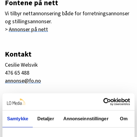
Fontene på nett
Vi tilbyr nettannonsering både for forretningsannonser
og stillingsannonser.
>
Annonser på nett
Kontakt
Cesilie Welsvik
476 65 488
annonse@fo.no
Hva er Fontene?
Fontene er et medlemsblad og utgis av FO
Samtykke
Detaljer
Annonseinnstillinger
Om
(Fellesorganisasjonen) som organiserer
barnevernspedagoger, sosionomer, vernepleiere og