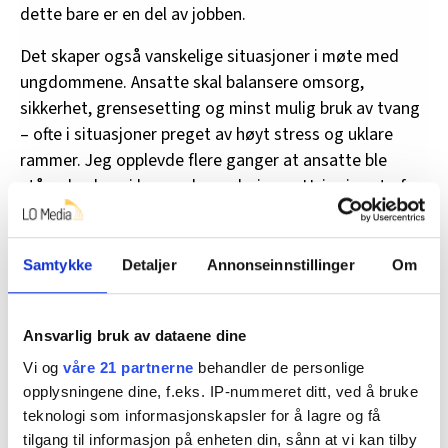
dette bare er en del av jobben.
Det skaper også vanskelige situasjoner i møte med
ungdommene. Ansatte skal balansere omsorg,
sikkerhet, grensesetting og minst mulig bruk av tvang
– ofte i situasjoner preget av høyt stress og uklare
rammer. Jeg opplevde flere ganger at ansatte ble
stående alene i krevende vurderinger. Hvis vi avsto fra
å gripe inn, kunne noen bli skadet. Hvis vi grep inn,
kunne vi være redde for å ha brukt for mye tvang.
Samtykke
Detaljer
Annonseinnstillinger
Om
Når ledelsen ikke er tydelig nok, blir slike vurderinger
individualisert. Det gjør noe med tryggheten i rollen
som miljøterapeut, men også med arbeidsmiljøet over
Ansvarlig bruk av dataene dine
tid.
Vi og
våre 21 partnerne
behandler de personlige
opplysningene dine, f.eks. IP-nummeret ditt, ved å bruke
ikke bare ansatte. Når erfarne
Konsekvensene rammer
teknologi som informasjonskapsler for å lagre og få
ansatte blir sykemeldte eller slutter, mister
tilgang til informasjon på enheten din, sånn at vi kan tilby