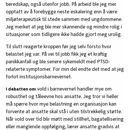
beredskap, også utenfor jobb. På arbeid ble jeg mer
opptatt av å forebygge neste eskalering enn å være
miljøterapeutisk til stede sammen med ungdommene.
Jeg merket at jeg ble mer skannende og mindre rolig i
situasjoner som tidligere ikke hadde gjort meg urolig.
Til slutt reagerte kroppen før jeg selv forsto hvor
belastet jeg var. På vei til jobb fikk jeg et kraftig
panikkanfall og ble senere sykemeldt med PTSD-
relaterte symptomer. For min del endte det med at jeg
forlot institusjonsbarnevernet.
vold i barnevernet handler mye om
I debatten om
robusthet og tåleevne hos ansatte. Jeg tror vi heller
må spørre hvor mye belastning en organisasjon kan
forvente at ansatte skal stå i uten tilstrekkelig støtte.
Når vold over tid blir møtt med stillhet, bagatellisering
eller manglende oppfølging, lærer ansatte gradvis at