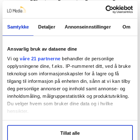
ned på. Resultatet er marginal grad av tillit til
hjelpeapparatet samtidig som terskelen for å be om
hjelp er svært høy.
Samtykke
Detaljer
Annonseinnstillinger
Om
Jeg anerkjenner at dette er mennesker som i
varierende grad har behov for oppfølging hvor målet
Ansvarlig bruk av dataene dine
for fremtiden må være økt hjelpesøkende atferd. For
at dette skal kunne skje, må det gjennomføres
Vi og
våre 21 partnerne
behandler de personlige
opplysningene dine, f.eks. IP-nummeret ditt, ved å bruke
tillitskapende tiltak. Første skritt i riktig retning kan
teknologi som informasjonskapsler for å lagre og få
være så enkelt som å slutte å bryte taushetsplikten.
tilgang til informasjon på enheten din, sånn at vi kan tilby
Foreldre som lever og i lang tid har levd med et
deg personlige annonser og innhold samt annonse- og
avsluttet forhold til sin tidligere rusavhengighet bør
innholdsmåling, målgruppestatistikk og produktutvikling.
også på et tidspunkt få tillatelse til å vurderes som en
Du velger hvem som bruker dine data og i hvilke
ordinær omsorgsperson og menneske, frigjort fra
hensikter.
russtempelet.
Under
mer info
kan du lese om hvordan dine personlige
i dag er en velfungerende samfunnsborger
Det at jeg
Tillat alle
data behandles og hvordan du kan velge hvordan de skal
med utdanning og fast jobb og lever som de fleste