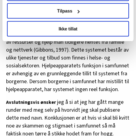
brukes. Du kan hele tiden endre eller trekke tilbake ditt
andre barnefamilier i en hektisk hverdag, er en
samtykke fra erklæringen om informasjonskapsler.
Tilpass
oppnåelse jeg har fått til på tross av og ikke på grunn
av dagens hjelpeapparat.
LO Medias publikasjoner frifagbevegelse.no, hk-nytt.no
Ikke tillat
og fontene.no bruker informasjonskapsler (cookies) for å
Hjelpeapparatet fungerer som et supplerende system
lære hvordan våre nettsider blir brukt slik at vi tilby
av ressurser og hjelp man tidligere hentet fra familie
relevant innhold, tilpassede annonser og utarbeide
og nettverk (Gibbons, 1997). Dette systemet består av
statistikk.
ulike tjenester og tilbud som finnes i helse- og
Vi deler bare informasjon om hvordan du bruker
sosialsektoren. Hjelpeapparatets funksjon i samfunnet
nettstedet med LO Medias egne samarbeidspartnere
er avhengig av en grunnleggende tillit til systemet fra
innenfor analyse og annonsering. Disse er angitt i
borgerne. Dersom borgerne i samfunnet har mistillit til
oversikten lengre ned på denne siden.
hjelpeapparatet, har systemet ingen reel funksjon.
jeg å si at jeg har gått mange
Avslutningsvis ønsker
runder med meg selv på hvorvidt jeg skal publisere
dette med navn. Konklusjonen er at hvis vi skal bli kvitt
noe av skammen og stigmaet i samfunnet så må
faktisk noen tørre å stikke hodet fram for hogg.