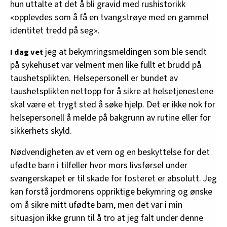
hun uttalte at det å bli gravid med rushistorikk
«opplevdes som å få en tvangstrøye med en gammel
identitet tredd på seg».
jeg at bekymringsmeldingen som ble sendt
I dag vet
på sykehuset var velment men like fullt et brudd på
taushetsplikten. Helsepersonell er bundet av
taushetsplikten nettopp for å sikre at helsetjenestene
skal være et trygt sted å søke hjelp. Det er ikke nok for
helsepersonell å melde på bakgrunn av rutine eller for
sikkerhets skyld.
Nødvendigheten av et vern og en beskyttelse for det
ufødte barn i tilfeller hvor mors livsførsel under
svangerskapet er til skade for fosteret er absolutt. Jeg
kan forstå jordmorens oppriktige bekymring og ønske
om å sikre mitt ufødte barn, men det var i min
situasjon ikke grunn til å tro at jeg falt under denne