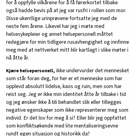
for å oppfylle vilkårene for å få førerkortet tilbake
også hadde bevis på at jeg var rusfri i rollen som mor.
Disse ukentlige urinprøvene fortsatte jeg med de
neste fem årene. Likevel har jeg i møte med
helsesykepleier og annet helsepersonell måttet
redegjøre for min tidligere rusavhengighet og innfinne
meg med at nettverket mitt blir kartlagt i slike møter i
nå åtte år.
ikke undervurder det mennesket
Kjære helsepersonell,
som står foran deg, for her er et menneske som har
opplevd absolutt lidelse, kaos og ruin, men som har
reist seg. Jeg er ikke min identitet åtte år tilbake i tid
og jeg ønsker ikke å bli behandlet slik eller tillegges
negative egenskaper som ikke representerer meg som
individ. Er det lov for meg å si? Eller blir jeg oppfattet
som konfliktsøkende med lite mentaliseringsevne
rundt egen situasjon og historikk da?