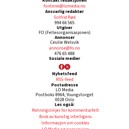
Kontakt redaksjonen
fontene@lomedia.no
Ansvarlig redaktør
Solfrid Rød
994 66 565
Utgiver
FO (Fellesorganisasjonen)
Annonser
Cesilie Welsvik
annonse@fo.no
476 65 488
Sosiale medier
Nyhetsfeed
RSS-feed
Postadresse
LO Media
Postboks 8964, Youngstorget
0028 Oslo
Les også:
· Retningslinjer for kommentarfelt
· Bruk av kunstig intelligens
· Informasjon om cookies