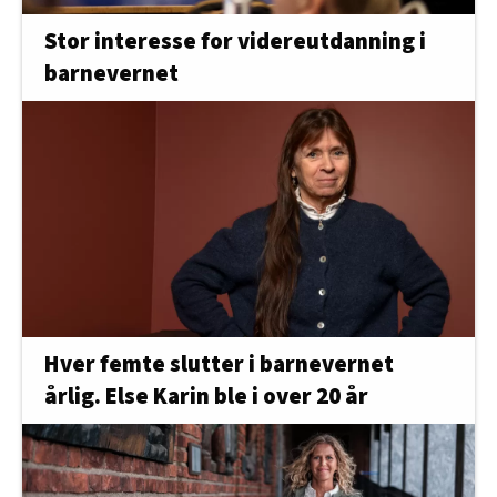
Stor interesse for videreutdanning i
barnevernet
Hver femte slutter i barnevernet
årlig. Else Karin ble i over 20 år