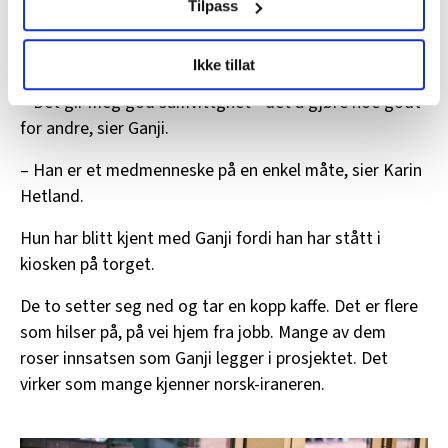
Tilpass
Uten egen familie, har Ganji all tid i verden, forteller
LO Medias publikasjoner frifagbevegelse.no, hk-nytt.no
han.
Ikke tillat
og fontene.no bruker informasjonskapsler (cookies) for å
lære hvordan våre nettsider blir brukt slik at vi tilby
– Det gir meg god samvittghet - det å gjøre noe godt
relevant innhold, tilpassede annonser og utarbeide
for andre, sier Ganji.
statistikk.
Vi deler bare informasjon om hvordan du bruker
– Han er et medmenneske på en enkel måte, sier Karin
nettstedet med LO Medias egne samarbeidspartnere
Hetland.
innenfor analyse og annonsering. Disse er angitt i
Hun har blitt kjent med Ganji fordi han har stått i
oversikten lengre ned på denne siden.
kiosken på torget.
De to setter seg ned og tar en kopp kaffe. Det er flere
som hilser på, på vei hjem fra jobb. Mange av dem
roser innsatsen som Ganji legger i prosjektet. Det
virker som mange kjenner norsk-iraneren.