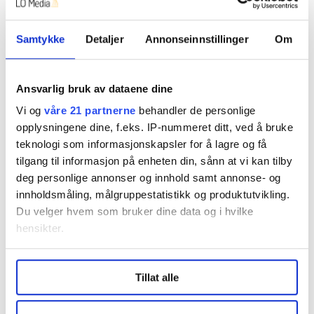
Sommerjobben gir dem også en inntekt. For noen
familier som lever under fattigdomsgrensen, kan det
Samtykke
Detaljer
Annonseinnstillinger
Om
ha stor betydning, forteller han.
Ansvarlig bruk av dataene dine
– Et medmenneske
Vi og
våre 21 partnerne
behandler de personlige
opplysningene dine, f.eks. IP-nummeret ditt, ved å bruke
Mehrdad Ganji er utdannet sosionom og har jobbet
teknologi som informasjonskapsler for å lagre og få
med barn og unge i 30 år.
tilgang til informasjon på enheten din, sånn at vi kan tilby
deg personlige annonser og innhold samt annonse- og
Han var lenge leder for forebyggende tjenester i
innholdsmåling, målgruppestatistikk og produktutvikling.
bydelen før han tok med seg ledererfaringen til
Du velger hvem som bruker dine data og i hvilke
avdelingen for drift og eiendom - også i bydel Gamle
hensikter.
Oslo.
Under
mer info
kan du lese om hvordan dine personlige
Han jobber vanligvis fra syv om morgenen til tre. Så
Tillat alle
data behandles og hvordan du kan velge hvordan de skal
går han ned til Tøyen Torg for å jobbe i tre timer til.
brukes. Du kan hele tiden endre eller trekke tilbake ditt
Dette gjør han helt frivillig.
samtykke fra erklæringen om informasjonskapsler.