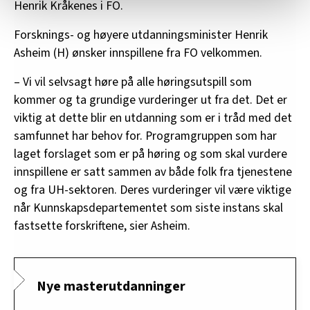
Henrik Kråkenes i FO.
statistikk.
Vi deler bare informasjon om hvordan du bruker
Forsknings- og høyere utdanningsminister Henrik
nettstedet med LO Medias egne samarbeidspartnere
Asheim (H) ønsker innspillene fra FO velkommen.
innenfor analyse og annonsering. Disse er angitt i
oversikten lengre ned på denne siden.
– Vi vil selvsagt høre på alle høringsutspill som
kommer og ta grundige vurderinger ut fra det. Det er
viktig at dette blir en utdanning som er i tråd med det
samfunnet har behov for. Programgruppen som har
laget forslaget som er på høring og som skal vurdere
innspillene er satt sammen av både folk fra tjenestene
og fra UH-sektoren. Deres vurderinger vil være viktige
når Kunnskapsdepartementet som siste instans skal
fastsette forskriftene, sier Asheim.
Nye masterutdanninger