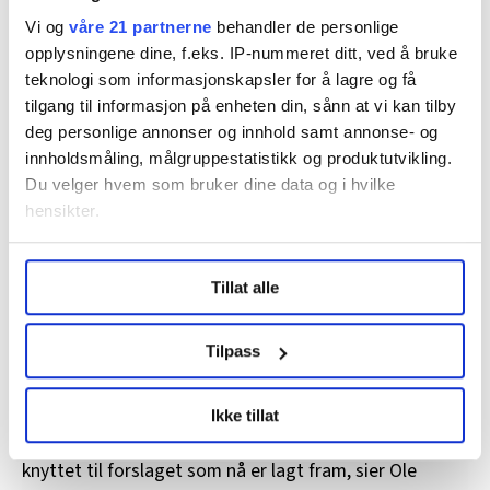
Vi og
våre 21 partnerne
behandler de personlige
opplysningene dine, f.eks. IP-nummeret ditt, ved å bruke
Barne- og familieminister Ida Lindtveit Røse (KrF) vil ha innspill
teknologi som informasjonskapsler for å lagre og få
om behovet for praksis i masterstudiene.
tilgang til informasjon på enheten din, sånn at vi kan tilby
NTB Scanpix
deg personlige annonser og innhold samt annonse- og
innholdsmåling, målgruppestatistikk og produktutvikling.
– Jeg har merket meg at Kunnskapsdepartementet har
Du velger hvem som bruker dine data og i hvilke
løftet denne problemstillingen spesielt i sitt
hensikter.
høringsbrev og i sine spørsmål til høringsinstansene.
Det er viktig for oss å få innspill om dette i høringen. Vi
Under
mer info
kan du lese om hvordan dine personlige
Tillat alle
data behandles og hvordan du kan velge hvordan de skal
ønsker også øvrige synspunkter på om læringsutbyttet
brukes. Du kan hele tiden endre eller trekke tilbake ditt
som er foreslått er i tråd med kompetansebehovet i
samtykke fra erklæringen om informasjonskapsler.
tjenestene, sier Røse.
Tilpass
FO vil jobbe for å få praksis inn i masterutdanningene.
LO Medias publikasjoner frifagbevegelse.no, hk-nytt.no
Ikke tillat
og fontene.no bruker informasjonskapsler (cookies) for å
– Vi ser fram til å jobbe videre med vårt høringssvar
lære hvordan våre nettsider blir brukt slik at vi tilby
knyttet til forslaget som nå er lagt fram, sier Ole
relevant innhold, tilpassede annonser og utarbeide