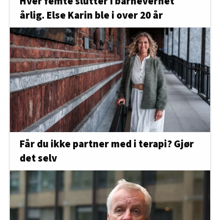
Hver femte slutter i barnevernet
årlig. Else Karin ble i over 20 år
Får du ikke partner med i terapi? Gjør
det selv