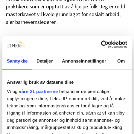
praktikere som er opptatt av å hjelpe folk. Jeg er redd
masterkravet vil kvele grunnlaget for sosialt arbeid,
sier barnevernslederen.
Bufdir: – Viktigere enn noen gang med
faglig kunnskap
Samtykke
Detaljer
Annonseinnstillinger
Om
Regjeringens forslag til økt kompetanse i barnevernet
ble godt tatt imot av Bufdir. Direktør Mari Trommald
sa til Fontene før helgen at
forslagene i
Ansvarlig bruk av dataene dine
høringsnotatet er gode nyheter for barnevernet
, og i
Vi og
våre 21 partnerne
behandler de personlige
tråd med anbefalingene Bufdir har kommet med.
opplysningene dine, f.eks. IP-nummeret ditt, ved å bruke
teknologi som informasjonskapsler for å lagre og få
Direktoratet mener det er viktig at det blir krav om
tilgang til informasjon på enheten din, sånn at vi kan tilby
master for å jobbe i det kommunale barnevernet.
deg personlige annonser og innhold samt annonse- og
innholdsmåling, målgruppestatistikk og produktutvikling.