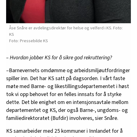
Åse Snåre er avdelingsdirektør for helse og velferd i KS. Foto:
KS
Pressebilde KS
– Hvordan jobber KS for å sikre god rekruttering?
–Barnevernets omdømme og arbeidsmiljøutfordringer
spiller inn. Det har KS satt på dagsorden. I vårt faste
møte med Barne- og likestillingsdepartementet i høst
tok vi opp behovet for en felles innsats for å styrke
dette. Det ble enighet om en intensjonsavtale mellom
departementet og KS, der også Barne-, ungdoms- og
familiedirektoratet (Bufdir) involveres, sier Snåre.
KS samarbeider med 25 kommuner i Innlandet for å