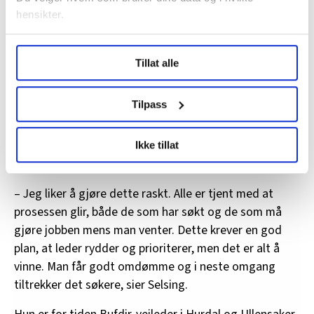
hensikter.
Under
mer info
kan du lese om hvordan dine personlige
Tillat alle
data behandles og hvordan du kan velge hvordan de skal
brukes. Du kan hele tiden endre eller trekke tilbake ditt
samtykke fra erklæringen om informasjonskapsler.
Tilpass
Benedikte Selsing er helse- og barnevernssjef i Vestby
LO Medias publikasjoner frifagbevegelse.no, hk-nytt.no
kommune og veileder for Bufdir. Foto: Nadia Frantsen
Ikke tillat
og fontene.no bruker informasjonskapsler (cookies) for å
Nadia Frantsen
lære hvordan våre nettsider blir brukt slik at vi tilby
relevant innhold, tilpassede annonser og utarbeide
– Jeg liker å gjøre dette raskt. Alle er tjent med at
statistikk.
prosessen glir, både de som har søkt og de som må
Vi deler bare informasjon om hvordan du bruker
gjøre jobben mens man venter. Dette krever en god
nettstedet med LO Medias egne samarbeidspartnere
plan, at leder rydder og prioriterer, men det er alt å
innenfor analyse og annonsering. Disse er angitt i
vinne. Man får godt omdømme og i neste omgang
oversikten lengre ned på denne siden.
tiltrekker det søkere, sier Selsing.