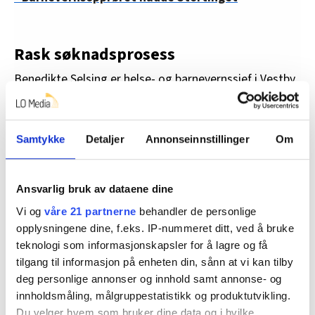
Rask søknadsprosess
Benedikte Selsing er helse- og barnevernssjef i Vestby
kommune og en av Barne-, ungdoms- og
familiedirektoratets veiledere. Hun er opptatt av å
jobbe godt med rekruttering.
Samtykke
Detaljer
Annonseinnstillinger
Om
– Alt henger sammen med omdømme, sier hun.
Ansvarlig bruk av dataene dine
Kommunen hennes fikk nylig 24 søkere til to stillinger i
barnevernstjenesten. Dagen etter at søknadsfristen
Vi og
våre 21 partnerne
behandler de personlige
gikk ut, ringte hun de aktuelle kandidatene. I løpet av
opplysningene dine, f.eks. IP-nummeret ditt, ved å bruke
teknologi som informasjonskapsler for å lagre og få
en uke var intervjuene gjort, og før det var gått to
tilgang til informasjon på enheten din, sånn at vi kan tilby
uker var referanser hentet inn og jobbtilbud sendt ut.
deg personlige annonser og innhold samt annonse- og
innholdsmåling, målgruppestatistikk og produktutvikling.
Du velger hvem som bruker dine data og i hvilke