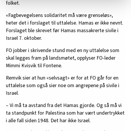
statistikk.
folket.
Vi deler bare informasjon om hvordan du bruker
«Fagbevegelsens solidaritet må være grenseløs»,
nettstedet med LO Medias egne samarbeidspartnere
innenfor analyse og annonsering. Disse er angitt i
heter det i forslaget til uttalelse. Hamas er ikke nevnt.
oversikten lengre ned på denne siden.
Forslaget ble skrevet før Hamas massakrerte sivile i
Israel 7. oktober.
FO jobber i skrivende stund med en ny uttalelse som
skal legges fram på landsmøtet, opplyser FO-leder
Mimmi Kvisvik til Fontene.
Remvik sier at hun «selvsagt» er for at FO går for en
uttalelse som også sier noe om angrepene på sivile i
Israel.
– Vi må ta avstand fra det Hamas gjorde. Og så må vi
ta standpunkt for Palestina som har vært undertrykket
i alle fall siden 1948. Det har ikke Israel.