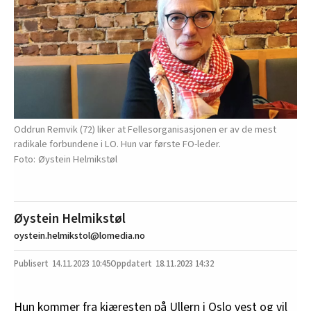
Oddrun Remvik (72) liker at Fellesorganisasjonen er av de mest
radikale forbundene i LO. Hun var første FO-leder.
Øystein Helmikstøl
Øystein Helmikstøl
oystein.helmikstol@lomedia.no
14.11.2023
10:45
18.11.2023 14:32
Hun kommer fra kjæresten på Ullern i Oslo vest og vil