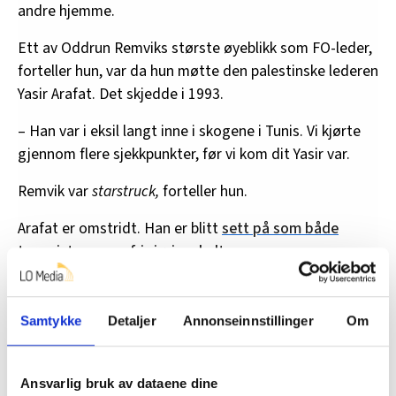
andre hjemme.
Ett av Oddrun Remviks største øyeblikk som FO-leder,
forteller hun, var da hun møtte den palestinske lederen
Yasir Arafat. Det skjedde i 1993.
– Han var i eksil langt inne i skogene i Tunis. Vi kjørte
gjennom flere sjekkpunkter, før vi kom dit Yasir var.
Remvik var
starstruck,
forteller hun.
Arafat er omstridt. Han er blitt
sett på som både
terrorist og som frigjøringshelt
.
I 1994 fikk han Nobels fredspris, sammen med
israelerne
Shimon Peres
og
Yitzhak Rabin
.
Samtykke
Detaljer
Annonseinnstillinger
Om
På de to siste LO-kongressene har det vært strid om
Israel-uttalelser. I fjor gikk delegatene inn for full
Ansvarlig bruk av dataene dine
boikott av landet,
i strid med LO-ledelsens syn
.