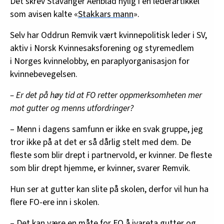
Det skrev Stavanger Aftenblad nylig i en lederartikkel
som avisen kalte «
Stakkars mann
».
Selv har Oddrun Remvik vært kvinnepolitisk leder i SV,
aktiv i Norsk Kvinnesaksforening og styremedlem
i Norges kvinnelobby, en paraplyorganisasjon for
kvinnebevegelsen.
– Er det på høy tid at FO retter oppmerksomheten mer
mot gutter og menns utfordringer?
– Menn i dagens samfunn er ikke en svak gruppe, jeg
tror ikke på at det er så dårlig stelt med dem. De
fleste som blir drept i partnervold, er kvinner. De fleste
som blir drept hjemme, er kvinner, svarer Remvik.
Hun ser at gutter kan slite på skolen, derfor vil hun ha
flere FO-ere inn i skolen.
– Det kan være en måte for FO å ivareta gutter og