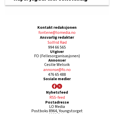
Kontakt redaksjonen
fontene@lomedia.no
Ansvarlig redaktør
Solfrid Rød
994 66 565
Utgiver
FO (Fellesorganisasjonen)
Annonser
Cesilie Welsvik
annonse@fo.no
476 65 488
Sosiale medier
Nyhetsfeed
RSS-feed
Postadresse
LO Media
Postboks 8964, Youngstorget