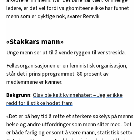
å kvotere inn menn. Når det bare har vært kvinnelige
ledere, er det vel fordi valgkomiteene ikke har funnet
menn som er dyktige nok, svarer Remvik.
«Stakkars mann»
Unge menn ser ut til å
vende ryggen til venstresida
.
Fellesorganisasjonen er en feministisk organisasjon,
står det i
prinsipprogrammet
. 80 prosent av
medlemmene er kvinner.
Bakgrunn
:
Olav ble kalt kvinnehater: – Jeg er ikke
redd for å stikke hodet fram
«Det er på høy tid å rette et sterkere søkelys på menns
helse og andre utfordringer som menn sliter med. Det
er både farlig og ensomt å være mann, statistisk sett».