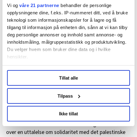
Vi og
våre 21 partnerne
behandler de personlige
Leder Mimmi Kvisvik i FO var blant dem som gikk inn
opplysningene dine, f.eks. IP-nummeret ditt, ved å bruke
for full boikott. Professor Torkel Brekke
mener LOs
teknologi som informasjonskapsler for å lagre og få
Israel-boikott sprer hat mot jøder
.
tilgang til informasjon på enheten din, sånn at vi kan tilby
deg personlige annonser og innhold samt annonse- og
Oddrun Remvik står på FOs linje her.
innholdsmåling, målgruppestatistikk og produktutvikling.
Du velger hvem som bruker dine data og i hvilke
– Jeg er glad for at FO er av de mest radikale
hensikter.
forbundene i LO, sier Remvik.
Under
mer info
kan du lese om hvordan dine personlige
Hun tok fram Palestina-skjerfet igjen etter den 7.
Tillat alle
data behandles og hvordan du kan velge hvordan de skal
oktober.
brukes. Du kan hele tiden endre eller trekke tilbake ditt
samtykke fra erklæringen om informasjonskapsler.
– Da Israel begynte bombingen av Gaza begynte jeg å
Tilpass
gå med skjerfet mitt igjen. Det var helt naturlig, jeg
LO Medias publikasjoner frifagbevegelse.no, hk-nytt.no
har støttet Palestina gjennom mange år.
Ikke tillat
og fontene.no bruker informasjonskapsler (cookies) for å
lære hvordan våre nettsider blir brukt slik at vi tilby
På FO-landsmøtet denne uka skal delegatene stemme
relevant innhold, tilpassede annonser og utarbeide
over en uttalelse om solidaritet med det palestinske