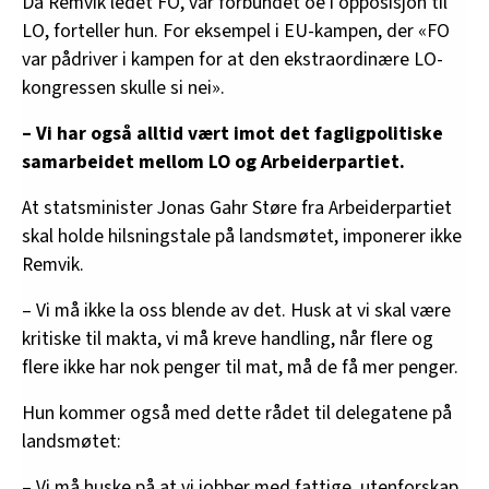
Da Remvik ledet FO, var forbundet ofte i opposisjon til
LO, forteller hun. For eksempel i EU-kampen, der «FO
var pådriver i kampen for at den ekstraordinære LO-
kongressen skulle si nei».
– Vi har også alltid vært imot det fagligpolitiske
samarbeidet mellom LO og Arbeiderpartiet.
At statsminister Jonas Gahr Støre fra Arbeiderpartiet
skal holde hilsningstale på landsmøtet, imponerer ikke
Remvik.
– Vi må ikke la oss blende av det. Husk at vi skal være
kritiske til makta, vi må kreve handling, når flere og
flere ikke har nok penger til mat, må de få mer penger.
Hun kommer også med dette rådet til delegatene på
landsmøtet:
– Vi må huske på at vi jobber med fattige, utenforskap