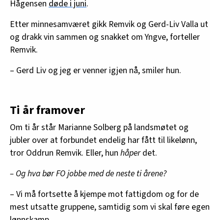
Hågensen
døde i juni
.
Etter minnesamværet gikk Remvik og Gerd-Liv Valla ut
og drakk vin sammen og snakket om Yngve, forteller
Remvik.
– Gerd Liv og jeg er venner igjen nå, smiler hun.
Ti år framover
Om ti år står Marianne Solberg på landsmøtet og
jubler over at forbundet endelig har fått til likelønn,
tror Oddrun Remvik. Eller, hun
håper
det.
– Og hva bør FO jobbe med de neste ti årene?
– Vi må fortsette å kjempe mot fattigdom og for de
mest utsatte gruppene, samtidig som vi skal føre egen
lønnskamp.