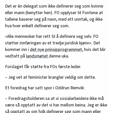
Det er én delegat som ikke definerer seg som kvinne
eller mann (benytter hen). FO opplyser til Fontene at
tallene baserer seg på navn, med ett unntak, og ikke
hva hver enkelt definerer seg som.
«Alle mennesker har rett til å definere seg selv. FO
støtter innføringen av et tredje juridisk kjønn». Det
kommer inn i
det nye prinsipprogrammet
, hvis det blir
vedtatt på
landsmøtet
denne uka.
Forslaget får støtte fra FOs første leder.
– Jeg vet at feminister krangler veldig om dette.
Et foredrag har satt spor i Oddrun Remvik:
– Foredragsholderen sa at vi sosialarbeidere ikke må
være så opptatt av det vi har mellom beina. Jeg er ikke
så opptatt av om folk definerer seg som mann eller