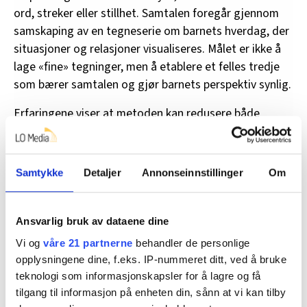
ord, streker eller stillhet. Samtalen foregår gjennom
samskaping av en tegneserie om barnets hverdag, der
situasjoner og relasjoner visualiseres. Målet er ikke å
lage «fine» tegninger, men å etablere et felles tredje
som bærer samtalen og gjør barnets perspektiv synlig.
Erfaringene viser at metoden kan redusere både
språklige og asymmetriske barrierer. Når dialogen
forankres visuelt og konkret, får barnet større
handlingsrom til å uttrykke seg på egne premisser.
Samtykke
Detaljer
Annonseinnstillinger
Om
Samtidig er dette betinget av at den voksne er villig til
å gi fra seg kontroll over tempo, innhold og
fortolkning. Uten denne viljen risikerer også
Ansvarlig bruk av dataene dine
tegneseriedialogen å miste sitt
Vi og
våre 21 partnerne
behandler de personlige
medvirkningspotensial.
opplysningene dine, f.eks. IP-nummeret ditt, ved å bruke
teknologi som informasjonskapsler for å lagre og få
tilgang til informasjon på enheten din, sånn at vi kan tilby