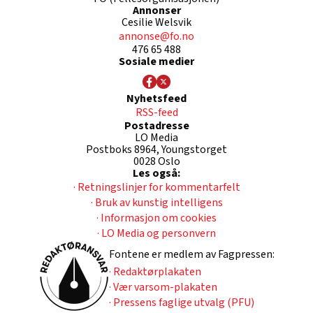
Annonser
Cesilie Welsvik
annonse@fo.no
476 65 488
Sosiale medier
Nyhetsfeed
RSS-feed
Postadresse
LO Media
Postboks 8964, Youngstorget
0028 Oslo
Les også:
· Retningslinjer for kommentarfelt
· Bruk av kunstig intelligens
· Informasjon om cookies
· LO Media og personvern
Fontene er medlem av Fagpressen:
· Redaktørplakaten
· Vær varsom-plakaten
· Pressens faglige utvalg (PFU)