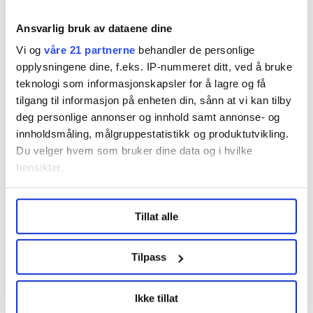
også understreket at det er helt uaktuelt å godta at
rettigheter som tidligere er kjempet fram blir svekket.
Ansvarlig bruk av dataene dine
Vi og
våre 21 partnerne
behandler de personlige
– Det blir streik fredag hvis de (KS red.anm.) ikke
opplysningene dine, f.eks. IP-nummeret ditt, ved å bruke
legger bort et krav vi aldri kommer til å være med på,
teknologi som informasjonskapsler for å lagre og få
sa hun til VG tirsdag denne uka.
tilgang til informasjon på enheten din, sånn at vi kan tilby
deg personlige annonser og innhold samt annonse- og
innholdsmåling, målgruppestatistikk og produktutvikling.
Oslo
Du velger hvem som bruker dine data og i hvilke
hensikter.
Også LO Kommune Oslo brøt forhandlingene 30. april
– Kommunen sto fast på en innretning vi ikke kan
Under
mer info
kan du lese om hvordan dine personlige
Tillat alle
data behandles og hvordan du kan velge hvordan de skal
akseptere, og lønnsoppgjøret går derfor til mekling, sa
brukes. Du kan hele tiden endre eller trekke tilbake ditt
forhandlingsleder i LO Kommune Oslo, Per Egil
samtykke fra erklæringen om informasjonskapsler.
Johansen.
Tilpass
– Når kommunen insisterer på prosenttillegg med pott
LO Medias publikasjoner frifagbevegelse.no, hk-nytt.no
Ikke tillat
og fontene.no bruker informasjonskapsler (cookies) for å
til lokale forhandlinger, samtidig som vi ikke får