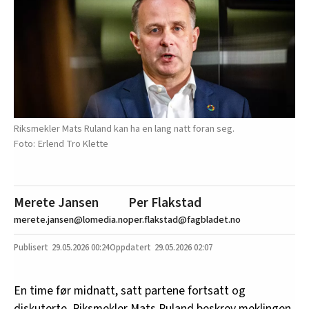
Riksmekler Mats Ruland kan ha en lang natt foran seg.
Erlend Tro Klette
Merete Jansen
Per Flakstad
merete.jansen@lomedia.no
per.flakstad@fagbladet.no
29.05.2026
00:24
29.05.2026 02:07
En time før midnatt, satt partene fortsatt og
diskuterte. Riksmekler Mats Ruland beskrev meklingen