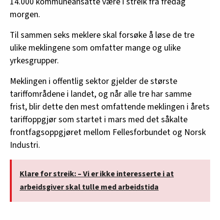
14.000 kommuneansatte være i streik fra fredag
morgen.
Til sammen seks meklere skal forsøke å løse de tre
ulike meklingene som omfatter mange og ulike
yrkesgrupper.
Meklingen i offentlig sektor gjelder de største
tariffområdene i landet, og når alle tre har samme
frist, blir dette den mest omfattende meklingen i årets
tariffoppgjør som startet i mars med det såkalte
frontfagsoppgjøret mellom Fellesforbundet og Norsk
Industri.
Klare for streik: – Vi er ikke interesserte i at
arbeidsgiver skal tulle med arbeidstida