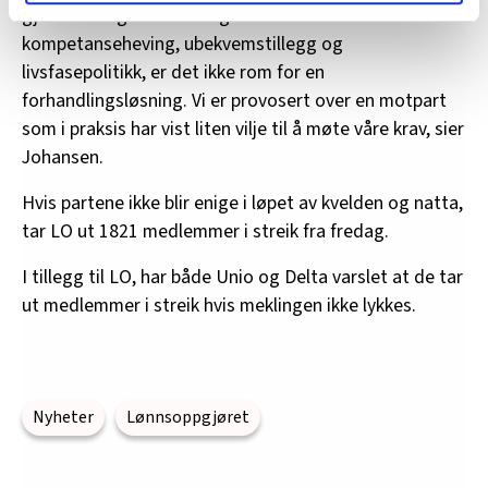
lære hvordan våre nettsider blir brukt slik at vi tilby
gjennomslag for de viktigste kravene våre om
relevant innhold, tilpassede annonser og utarbeide
kompetanseheving, ubekvemstillegg og
statistikk.
livsfasepolitikk, er det ikke rom for en
Vi deler bare informasjon om hvordan du bruker
forhandlingsløsning. Vi er provosert over en motpart
nettstedet med LO Medias egne samarbeidspartnere
som i praksis har vist liten vilje til å møte våre krav, sier
innenfor analyse og annonsering. Disse er angitt i
Johansen.
oversikten lengre ned på denne siden.
Hvis partene ikke blir enige i løpet av kvelden og natta,
tar LO ut 1821 medlemmer i streik fra fredag.
I tillegg til LO, har både Unio og Delta varslet at de tar
ut medlemmer i streik hvis meklingen ikke lykkes.
Nyheter
Lønnsoppgjøret