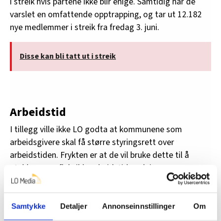
i streik hvis partene ikke blir enige. Samtidig har de
varslet en omfattende opptrapping, og tar ut 12.182
nye medlemmer i streik fra fredag 3. juni.
Disse kan bli tatt ut i streik
Arbeidstid
I tillegg ville ikke LO godta at kommunene som
arbeidsgivere skal få større styringsrett over
arbeidstiden. Frykten er at de vil bruke dette til å
etablere mer fleksible arbeidstidsordninger, noe som
sannsynligvis vil føre til mer bruk av
gjennomsnittsberegning og arbeid i helgene.
Samtykke
Detaljer
Annonseinnstillinger
Om
I forkant av meklingen har Helene Harsvik Skeibrok