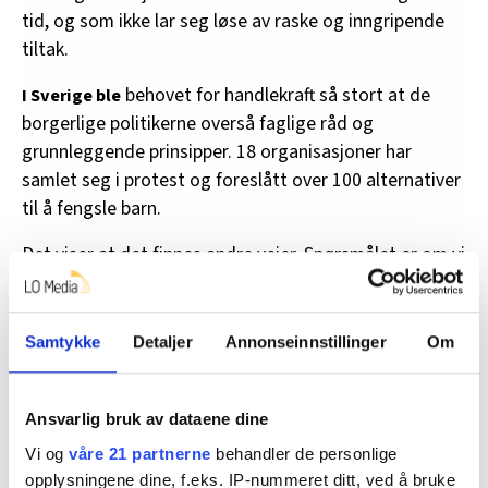
tid, og som ikke lar seg løse av raske og inngripende
tiltak.
behovet for handlekraft så stort at de
I Sverige ble
borgerlige politikerne overså faglige råd og
grunnleggende prinsipper. 18 organisasjoner har
samlet seg i protest og foreslått over 100 alternativer
til å fengsle barn.
Det viser at det finnes andre veier. Spørsmålet er om vi
er villige til å velge dem.
som et skrekkelig eksempel på
Sverige går foran
Samtykke
Detaljer
Annonseinnstillinger
Om
hvordan ansvaret for samfunnets svikt kan skyves over
på barn. Det bør tvinge fram noen refleksjoner her
hjemme:
Ansvarlig bruk av dataene dine
Vi og
våre 21 partnerne
behandler de personlige
Hvor sterkt står grunnleggende prinsipper om barn,
opplysningene dine, f.eks. IP-nummeret ditt, ved å bruke
når tilliten til velferdsstatens løsninger blir utfordret?