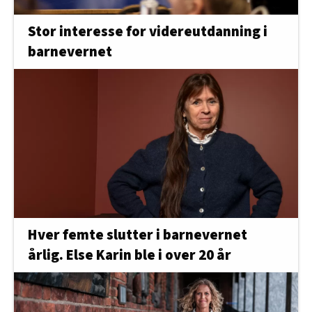
Stor interesse for videreutdanning i
barnevernet
Hver femte slutter i barnevernet
årlig. Else Karin ble i over 20 år