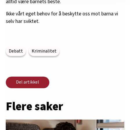
nettstedet med LO Medias egne samarbeidspartnere
alltid være barnets beste.
innenfor analyse og annonsering. Disse er angitt i
Ikke vårt eget behov for å beskytte oss mot barna vi
oversikten lengre ned på denne siden.
selv har sviktet.
Debatt
Kriminalitet
Del artikkel
Flere saker