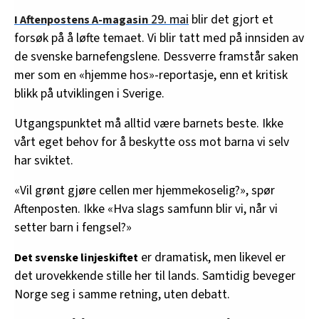
29. mai
blir det gjort et
I Aftenpostens A-magasin
forsøk på å løfte temaet. Vi blir tatt med på innsiden av
de svenske barnefengslene. Dessverre framstår saken
mer som en «hjemme hos»-reportasje, enn et kritisk
blikk på utviklingen i Sverige.
Utgangspunktet må alltid være barnets beste. Ikke
vårt eget behov for å beskytte oss mot barna vi selv
har sviktet.
«Vil grønt gjøre cellen mer hjemmekoselig?», spør
Aftenposten. Ikke «Hva slags samfunn blir vi, når vi
setter barn i fengsel?»
er dramatisk, men likevel er
Det svenske linjeskiftet
det urovekkende stille her til lands. Samtidig beveger
Norge seg i samme retning, uten debatt.