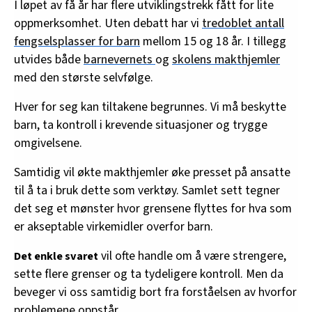
I løpet av få år har flere utviklingstrekk fått for lite
oppmerksomhet. Uten debatt har vi
tredoblet antall
fengselsplasser for barn
mellom 15 og 18 år. I tillegg
utvides både
barnevernets
og
skolens makthjemler
med den største selvfølge.
Hver for seg kan tiltakene begrunnes. Vi må beskytte
barn, ta kontroll i krevende situasjoner og trygge
omgivelsene.
Samtidig vil økte makthjemler øke presset på ansatte
til å ta i bruk dette som verktøy. Samlet sett tegner
det seg et mønster hvor grensene flyttes for hva som
er akseptable virkemidler overfor barn.
vil ofte handle om å være strengere,
Det enkle svaret
sette flere grenser og ta tydeligere kontroll. Men da
beveger vi oss samtidig bort fra forståelsen av hvorfor
problemene oppstår.