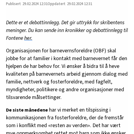
29.02.2024
12:31
29.02.2024 12:31
Dette er et debattinnlegg. Det gir uttrykk for skribentens
meninger. Du kan sende inn kronikker og debattinnlegg til
Fontene
her.
Organisasjonen for barnevernsforeldre (OBF) skal
jobbe for at familier i kontakt med barnevernet får den
hjelpen de har behov for. Vi ønsker å bidra til å heve
kvaliteten på barnevernets arbeid gjennom dialog med
familie, nettverk og fosterforeldre, med fagfelt,
myndigheter, politikere og andre organisasjoner med
tilsvarende målsettinger.
har vi merket en tilspissing i
De siste månedene
kommunikasjonen fra fosterforeldre, der de fremstår
som i konflikt med «resten av verden». Det har vært
mye oppmerksomhet rettet mot barn som ikke ønsker