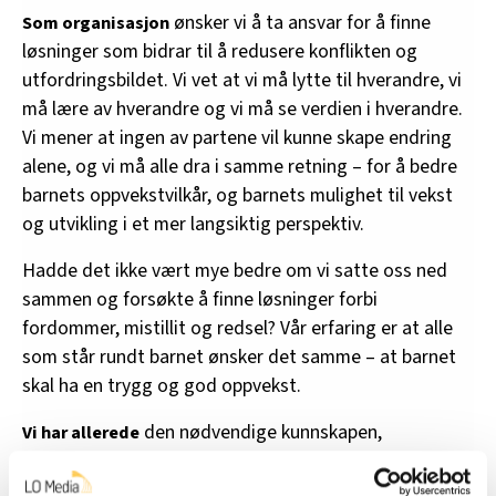
ønsker vi å ta ansvar for å finne
Som organisasjon
løsninger som bidrar til å redusere konflikten og
utfordringsbildet. Vi vet at vi må lytte til hverandre, vi
må lære av hverandre og vi må se verdien i hverandre.
Vi mener at ingen av partene vil kunne skape endring
alene, og vi må alle dra i samme retning – for å bedre
barnets oppvekstvilkår, og barnets mulighet til vekst
og utvikling i et mer langsiktig perspektiv.
Hadde det ikke vært mye bedre om vi satte oss ned
sammen og forsøkte å finne løsninger forbi
fordommer, mistillit og redsel? Vår erfaring er at alle
som står rundt barnet ønsker det samme – at barnet
skal ha en trygg og god oppvekst.
den nødvendige kunnskapen,
Vi har allerede
erfaringene og kompetansen, vi må ta den i bruk, og vi
må møtes og enes om hvordan. Hvordan sørger vi for