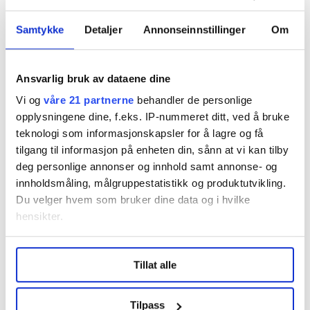
at barn i fosterhjem og institusjoner får oppfølgingen
Samtykke
Detaljer
Annonseinnstillinger
Om
de trenger for å kunne leve gode liv? Hvordan sikrer vi
at foreldre og fosterforeldre får oppfølgingen de
treger og istandsettes til verdens viktigste jobb?
Ansvarlig bruk av dataene dine
Hvordan styrker vi familiene med tidlig innsats og
Vi og
våre 21 partnerne
behandler de personlige
forebygger omsorgsovertakelser, og hvordan sikrer vi
opplysningene dine, f.eks. IP-nummeret ditt, ved å bruke
at ansatte i tjenestene har verktøyene, kunnskapen og
teknologi som informasjonskapsler for å lagre og få
tryggheten de trenger for å lykkes?
tilgang til informasjon på enheten din, sånn at vi kan tilby
deg personlige annonser og innhold samt annonse- og
Og hvordan kan vi sammen kan bidra til at nemndene
innholdsmåling, målgruppestatistikk og produktutvikling.
og domstolene våre har riktige verktøy for å skille
Du velger hvem som bruker dine data og i hvilke
omsorgssvikt fra skolevegring, mobbing, nevrologiske
hensikter.
utfordringer, fysiske utfordringer, psykiske
utfordringer osv.? Vi må snakke sammen, snakke
Under
mer info
kan du lese om hvordan dine personlige
hverandre gode og bli kjent med hverandre. Bare på
Tillat alle
data behandles og hvordan du kan velge hvordan de skal
den måten kan vi sørge for at barna våre vokser opp til
brukes. Du kan hele tiden endre eller trekke tilbake ditt
gode trygge voksne mennesker!
samtykke fra erklæringen om informasjonskapsler.
Tilpass