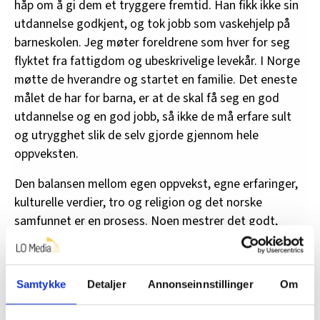
håp om å gi dem et tryggere fremtid. Han fikk ikke sin
utdannelse godkjent, og tok jobb som vaskehjelp på
barneskolen. Jeg møter foreldrene som hver for seg
flyktet fra fattigdom og ubeskrivelige levekår. I Norge
møtte de hverandre og startet en familie. Det eneste
målet de har for barna, er at de skal få seg en god
utdannelse og en god jobb, så ikke de må erfare sult
og utrygghet slik de selv gjorde gjennom hele
oppveksten.
Den balansen mellom egen oppvekst, egne erfaringer,
kulturelle verdier, tro og religion og det norske
samfunnet er en prosess. Noen mestrer det godt,
andre sliter mer.
har jeg de siste par
Etter 13 år i barnevernstjenesten
Samtykke
Detaljer
Annonseinnstillinger
Om
årene viet min karriere og oppmerksomhet til disse
foreldrene og deres barn. Jeg har en tro på at de aller