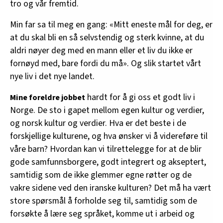
tro og vår fremtid.
Min far sa til meg en gang: «Mitt eneste mål for deg, er
at du skal bli en så selvstendig og sterk kvinne, at du
aldri nøyer deg med en mann eller et liv du ikke er
fornøyd med, bare fordi du må». Og slik startet vårt
nye liv i det nye landet.
hardt for å gi oss et godt liv i
Mine foreldre jobbet
Norge. De sto i gapet mellom egen kultur og verdier,
og norsk kultur og verdier. Hva er det beste i de
forskjellige kulturene, og hva ønsker vi å videreføre til
våre barn? Hvordan kan vi tilrettelegge for at de blir
gode samfunnsborgere, godt integrert og akseptert,
samtidig som de ikke glemmer egne røtter og de
vakre sidene ved den iranske kulturen? Det må ha vært
store spørsmål å forholde seg til, samtidig som de
forsøkte å lære seg språket, komme ut i arbeid og