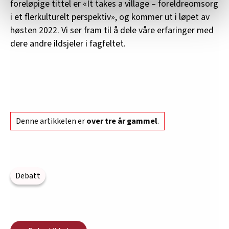
foreløpige tittel er «It takes a village – foreldreomsorg
relevant innhold, tilpassede annonser og utarbeide
i et flerkulturelt perspektiv», og kommer ut i løpet av
statistikk.
høsten 2022. Vi ser fram til å dele våre erfaringer med
Vi deler bare informasjon om hvordan du bruker
dere andre ildsjeler i fagfeltet.
nettstedet med LO Medias egne samarbeidspartnere
innenfor analyse og annonsering. Disse er angitt i
oversikten lengre ned på denne siden.
Denne artikkelen er
over tre år gammel
.
Debatt