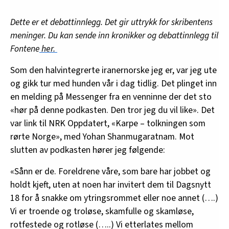
Dette er et debattinnlegg. Det gir uttrykk for skribentens
meninger. Du kan sende inn kronikker og debattinnlegg til
Fontene
her.
Som den halvintegrerte iranernorske jeg er, var jeg ute
og gikk tur med hunden vår i dag tidlig. Det plinget inn
en melding på Messenger fra en venninne der det sto
«hør på denne podkasten. Den tror jeg du vil like». Det
var link til NRK Oppdatert, «Karpe – tolkningen som
rørte Norge», med Yohan Shanmugaratnam. Mot
slutten av podkasten hører jeg følgende:
«Sånn er de. Foreldrene våre, som bare har jobbet og
holdt kjeft, uten at noen har invitert dem til Dagsnytt
18 for å snakke om ytringsrommet eller noe annet (….)
Vi er troende og troløse, skamfulle og skamløse,
rotfestede og rotløse (…..) Vi etterlates mellom