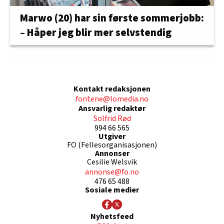
Marwo (20) har sin første sommerjobb:
– Håper jeg blir mer selvstendig
Kontakt redaksjonen
fontene@lomedia.no
Ansvarlig redaktør
Solfrid Rød
994 66 565
Utgiver
FO (Fellesorganisasjonen)
Annonser
Cesilie Welsvik
annonse@fo.no
476 65 488
Sosiale medier
Nyhetsfeed