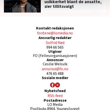
usikkerhet blant de ansatte,
statistikk.
sier tillitsvalgt
Vi deler bare informasjon om hvordan du bruker
nettstedet med LO Medias egne samarbeidspartnere
innenfor analyse og annonsering. Disse er angitt i
oversikten lengre ned på denne siden.
Kontakt redaksjonen
fontene@lomedia.no
Ansvarlig redaktør
Solfrid Rød
994 66 565
Utgiver
FO (Fellesorganisasjonen)
Annonser
Cesilie Welsvik
annonse@fo.no
476 65 488
Sosiale medier
Nyhetsfeed
RSS-feed
Postadresse
LO Media
Postboks 8964, Youngstorget