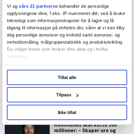
Fortvilte ansatte
Vi og
våre 21 partnerne
behandler de personlige
etter at forsøk i
barnevernet ble
opplysningene dine, f.eks. IP-nummeret ditt, ved å bruke
avsluttet: – Det var en
teknologi som informasjonskapsler for å lagre og få
kjempesuksess
tilgang til informasjon på enheten din, sånn at vi kan tilby
deg personlige annonser og innhold samt annonse- og
innholdsmåling, målgruppestatistikk og produktutvikling.
Du velger hvem som bruker dine data og i hvilke
hensikter.
Under
mer info
kan du lese om hvordan dine personlige
Tillat alle
data behandles og hvordan du kan velge hvordan de skal
brukes. Du kan hele tiden endre eller trekke tilbake ditt
samtykke fra erklæringen om informasjonskapsler.
Tilpass
Alle kommuner må ha en rådgivende enhet for
narkotikasaker, men statsbudsjettet dekker
LO Medias publikasjoner frifagbevegelse.no, hk-nytt.no
bare halvparten av kostnadene
Ikke tillat
og fontene.no bruker informasjonskapsler (cookies) for å
lære hvordan våre nettsider blir brukt slik at vi tilby
Kommunen skal kutte 500
relevant innhold, tilpassede annonser og utarbeide
millioner: – Skaper uro og