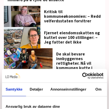
Kritisk til
kommuneøkonomien: – Redd
velferdsstaten forvitrer
Fjernet eiendomsskatten og
kuttet over 100 stillinger: –
Jeg fatter det ikke
De skal bevare
innbyggernes
rettigheter. Nå vil
kommunen kutte i
tilbudet
Blodrøde tall i mange
kommuner: – Alltid
Samtykke
Detaljer
Annonseinnstillinger
Om
utviklingshemmede
det går utover
Ansvarlig bruk av dataene dine