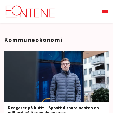
Kommuneøkonomi
Reagerer på kutt: – Sprøtt å spare nesten en
milliard på å tyne de ansatte