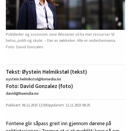
Politileder og sosionom June Wiesener vil ha mer ressurser til
helse, politi og skole. – Der er nøkkelen. Alle er underbemanna.
David Gonzales
Tekst: Øystein Helmikstøl (tekst)
oystein.helmikstol@lomedia.no
Foto: David Gonzalez (foto)
david@buendia.no
06.11.2023
12:50
11.11.2023 08:25
Fontene glir såpass greit inn gjennom dørene på