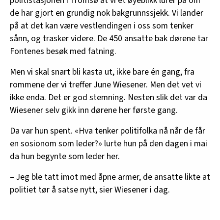
politistasjonen i Tromsø at vi et øyeblikk lurer på om
de har gjort en grundig nok bakgrunnssjekk. Vi lander
på at det kan være vestlendingen i oss som tenker
sånn, og trasker videre. De 450 ansatte bak dørene tar
Fontenes besøk med fatning.
Men vi skal snart bli kasta ut, ikke bare én gang, fra
rommene der vi treffer June Wiesener. Men det vet vi
ikke enda. Det er god stemning. Nesten slik det var da
Wiesener selv gikk inn dørene her første gang.
Da var hun spent. «Hva tenker politifolka nå når de får
en sosionom som leder?» lurte hun på den dagen i mai
da hun begynte som leder her.
– Jeg ble tatt imot med åpne armer, de ansatte likte at
politiet tør å satse nytt, sier Wiesener i dag.