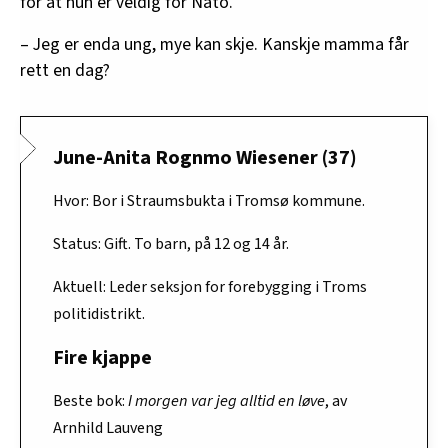
for at hun er veldig for Nato.
– Jeg er enda ung, mye kan skje. Kanskje mamma får
rett en dag?
June-Anita Rognmo Wiesener (37)
Hvor: Bor i Straumsbukta i Tromsø kommune.
Status: Gift. To barn, på 12 og 14 år.
Aktuell: Leder seksjon for forebygging i Troms
politidistrikt.
Fire kjappe
I morgen var jeg alltid en løve
Beste bok:
, av
Arnhild Lauveng