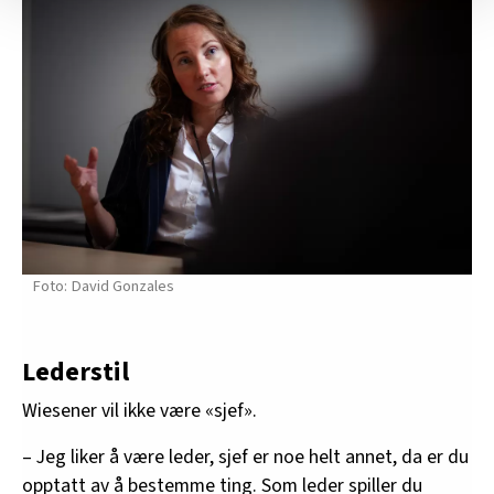
Vi deler bare informasjon om hvordan du bruker
nettstedet med LO Medias egne samarbeidspartnere
innenfor analyse og annonsering. Disse er angitt i
oversikten lengre ned på denne siden.
David Gonzales
Lederstil
Wiesener vil ikke være «sjef».
– Jeg liker å være leder, sjef er noe helt annet, da er du
opptatt av å bestemme ting. Som leder spiller du