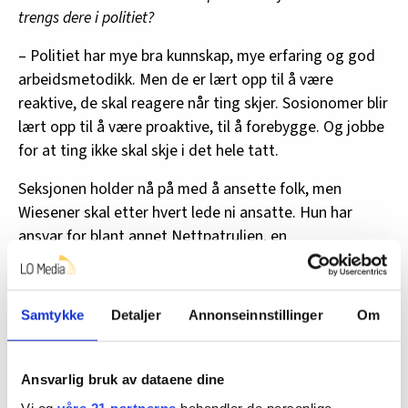
trengs dere i politiet?
– Politiet har mye bra kunnskap, mye erfaring og god
arbeidsmetodikk. Men de er lært opp til å være
reaktive, de skal reagere når ting skjer. Sosionomer blir
lært opp til å være proaktive, til å forebygge. Og jobbe
for at ting ikke skal skje i det hele tatt.
Seksjonen holder nå på med å ansette folk, men
Wiesener skal etter hvert lede ni ansatte. Hun har
ansvar for blant annet Nettpatruljen, en
næringslivskoordinator, familievoldskoordinator, en
som skal jobbe med å forebygge radikalisering og et
støttesenter for personer utsatt for kriminalitet. Det
Samtykke
Detaljer
Annonseinnstillinger
Om
siste er spesielt viktig for Wiesener.
– De som har vært utsatt for kriminalitet kan komme
Ansvarlig bruk av dataene dine
og få informasjon om hva skjer hvis de anmelder. Det