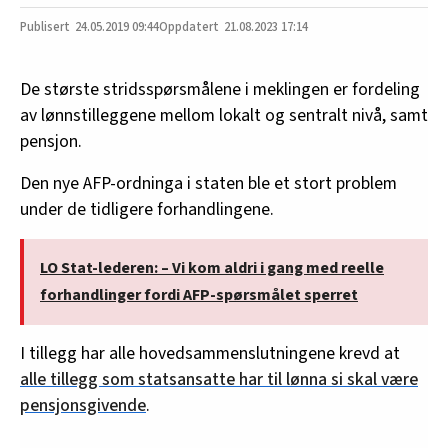
24.05.2019
09:44
21.08.2023 17:14
De største stridsspørsmålene i meklingen er fordeling
av lønnstilleggene mellom lokalt og sentralt nivå, samt
pensjon.
Den nye AFP-ordninga i staten ble et stort problem
under de tidligere forhandlingene.
LO Stat-lederen: – Vi kom aldri i gang med reelle
forhandlinger fordi AFP-spørsmålet sperret
I tillegg har alle hovedsammenslutningene krevd at
alle tillegg som statsansatte har til lønna si skal være
pensjonsgivende
.