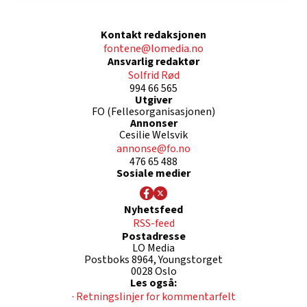
Kontakt redaksjonen
fontene@lomedia.no
Ansvarlig redaktør
Solfrid Rød
994 66 565
Utgiver
FO (Fellesorganisasjonen)
Annonser
Cesilie Welsvik
annonse@fo.no
476 65 488
Sosiale medier
Nyhetsfeed
RSS-feed
Postadresse
LO Media
Postboks 8964, Youngstorget
0028 Oslo
Les også:
· Retningslinjer for kommentarfelt