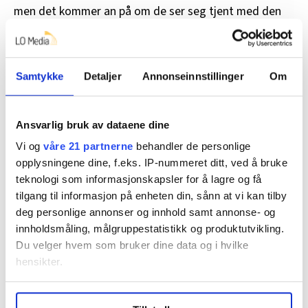
men det kommer an på om de ser seg tjent med den
posisjonen når vi begynner å nærme oss fristutløpet.
Denne artikkelen er
over tre år gammel
.
Samtykke
Detaljer
Annonseinnstillinger
Om
Ansvarlig bruk av dataene dine
Vi og
våre 21 partnerne
behandler de personlige
Nyheter
opplysningene dine, f.eks. IP-nummeret ditt, ved å bruke
teknologi som informasjonskapsler for å lagre og få
tilgang til informasjon på enheten din, sånn at vi kan tilby
deg personlige annonser og innhold samt annonse- og
Del artikkel
innholdsmåling, målgruppestatistikk og produktutvikling.
Du velger hvem som bruker dine data og i hvilke
hensikter.
Flere saker
Under
mer info
kan du lese om hvordan dine personlige