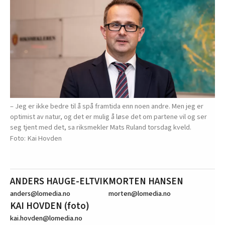
– Jeg er ikke bedre til å spå framtida enn noen andre. Men jeg er
optimist av natur, og det er mulig å løse det om partene vil og ser
seg tjent med det, sa riksmekler Mats Ruland torsdag kveld.
Kai Hovden
ANDERS HAUGE-ELTVIK
MORTEN HANSEN
anders@lomedia.no
morten@lomedia.no
KAI HOVDEN (foto)
kai.hovden@lomedia.no