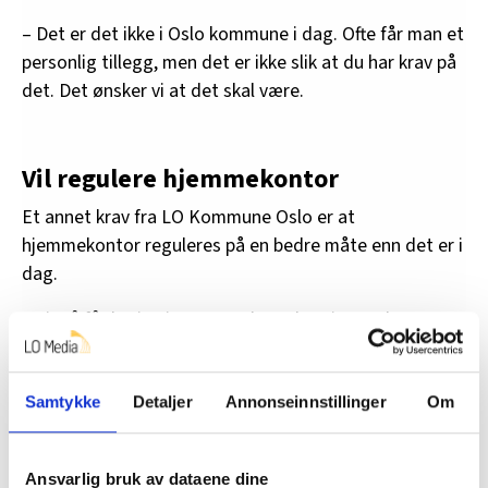
– Det er det ikke i Oslo kommune i dag. Ofte får man et
personlig tillegg, men det er ikke slik at du har krav på
det. Det ønsker vi at det skal være.
Vil regulere hjemmekontor
Et annet krav fra LO Kommune Oslo er at
hjemmekontor reguleres på en bedre måte enn det er i
dag.
– Vi må få det inn i en sentral avtale. Hjemmekontor
praktiseres nok ulikt rundt omkring, og da er det bra å
ha en avtale som sikrer de ansatte rettigheter.
Samtykke
Detaljer
Annonseinnstillinger
Om
– Er det noen spesielle grupper som bør prioriteres?
Ansatte med 10 års ansiennitet i Oslo kommune får for
eksempel lite uttelling for ansiennitet i forhold til KS-
Ansvarlig bruk av dataene dine