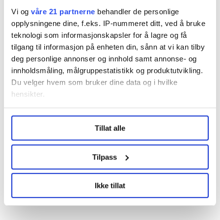
området.
Vi og
våre 21 partnerne
behandler de personlige
opplysningene dine, f.eks. IP-nummeret ditt, ved å bruke
– Vi har ikke kommet så langt i kravet ennå. Det skal
teknologi som informasjonskapsler for å lagre og få
overleveres flere dokumenter med krav de nærmeste
tilgang til informasjon på enheten din, sånn at vi kan tilby
ukene, sier Groseth.
deg personlige annonser og innhold samt annonse- og
innholdsmåling, målgruppestatistikk og produktutvikling.
Du velger hvem som bruker dine data og i hvilke
Denne artikkelen er
over tre år gammel
.
hensikter.
Under
mer info
kan du lese om hvordan dine personlige
Tillat alle
data behandles og hvordan du kan velge hvordan de skal
Nyheter
Lønnsoppgjøret
brukes. Du kan hele tiden endre eller trekke tilbake ditt
samtykke fra erklæringen om informasjonskapsler.
Tilpass
LO Medias publikasjoner frifagbevegelse.no, hk-nytt.no
Ikke tillat
og fontene.no bruker informasjonskapsler (cookies) for å
Del artikkel
lære hvordan våre nettsider blir brukt slik at vi tilby
relevant innhold, tilpassede annonser og utarbeide