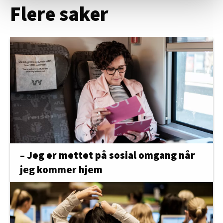
statistikk.
Flere saker
Vi deler bare informasjon om hvordan du bruker
nettstedet med LO Medias egne samarbeidspartnere
innenfor analyse og annonsering. Disse er angitt i
oversikten lengre ned på denne siden.
– Jeg er mettet på sosial omgang når
jeg kommer hjem