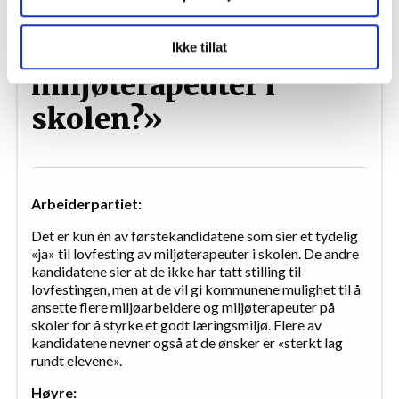
«Vil du jobbe for en
LO Medias publikasjoner frifagbevegelse.no, hk-nytt.no
lovfesting av
Ikke tillat
og fontene.no bruker informasjonskapsler (cookies) for å
lære hvordan våre nettsider blir brukt slik at vi tilby
miljøterapeuter i
relevant innhold, tilpassede annonser og utarbeide
skolen?»
statistikk.
Vi deler bare informasjon om hvordan du bruker
nettstedet med LO Medias egne samarbeidspartnere
innenfor analyse og annonsering. Disse er angitt i
oversikten lengre ned på denne siden.
Arbeiderpartiet:
Det er kun én av førstekandidatene som sier et tydelig
«ja» til lovfesting av miljøterapeuter i skolen. De andre
kandidatene sier at de ikke har tatt stilling til
lovfestingen, men at de vil gi kommunene mulighet til å
ansette flere miljøarbeidere og miljøterapeuter på
skoler for å styrke et godt læringsmiljø. Flere av
kandidatene nevner også at de ønsker er «sterkt lag
rundt elevene».
Høyre: