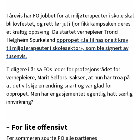
I årevis har FO jobbet for at miljøterapeuter i skole skal
bli lovfestet, og rett før jul i fjor fikk kampsaken deres
et kraftig oppsving. Da startet vernepleier Trond
Helgheim Spurkeland
oppropet «Ja til nasjonalt krav
til miljøterapeuter i skolesektor», som ble signert av
tusenvis.
Tidligere i år sa FOs leder for profesjonsrådet for
vernepleiere, Marit Selfors Isaksen, at hun har troa på
at det vil skje en endring snart og var glad for
oppropet. Men har engasjementet egentlig hatt særlig
innvirkning?
– For lite offensivt
Før sommeren spurte
FO alle partienes