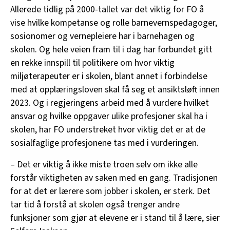
Allerede tidlig på 2000-tallet var det viktig for FO å
vise hvilke kompetanse og rolle barnevernspedagoger,
sosionomer og vernepleiere har i barnehagen og
skolen. Og hele veien fram til i dag har forbundet gitt
en rekke innspill til politikere om hvor viktig
miljøterapeuter er i skolen, blant annet i forbindelse
med at opplæringsloven skal få seg et ansiktsløft innen
2023. Og i regjeringens arbeid med å vurdere hvilket
ansvar og hvilke oppgaver ulike profesjoner skal ha i
skolen, har FO understreket hvor viktig det er at de
sosialfaglige profesjonene tas med i vurderingen.
– Det er viktig å ikke miste troen selv om ikke alle
forstår viktigheten av saken med en gang. Tradisjonen
for at det er lærere som jobber i skolen, er sterk. Det
tar tid å forstå at skolen også trenger andre
funksjoner som gjør at elevene er i stand til å lære, sier