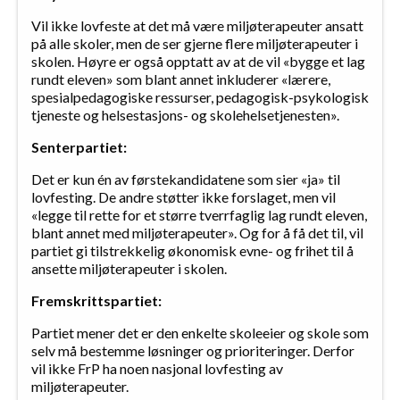
Vil ikke lovfeste at det må være miljøterapeuter ansatt
på alle skoler, men de ser gjerne flere miljøterapeuter i
skolen. Høyre er også opptatt av at de vil «bygge et lag
rundt eleven» som blant annet inkluderer «lærere,
spesialpedagogiske ressurser, pedagogisk-psykologisk
tjeneste og helsestasjons- og skolehelsetjenesten».
Senterpartiet:
Det er kun én av førstekandidatene som sier «ja» til
lovfesting. De andre støtter ikke forslaget, men vil
«legge til rette for et større tverrfaglig lag rundt eleven,
blant annet med miljøterapeuter». Og for å få det til, vil
partiet gi tilstrekkelig økonomisk evne- og frihet til å
ansette miljøterapeuter i skolen.
Fremskrittspartiet:
Partiet mener det er den enkelte skoleeier og skole som
selv må bestemme løsninger og prioriteringer. Derfor
vil ikke FrP ha noen nasjonal lovfesting av
miljøterapeuter.