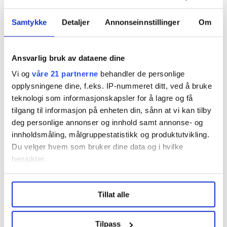
• Flere ansatte med sosialfaglig kompetanse i
kommunalt forebyggende arbeid, i barnehage,
Samtykke
Detaljer
Annonseinnstillinger
Om
skole, videregående skole og nærmiljøarbeid.
• Flere vernepleiere i tjenester til personer med
Ansvarlig bruk av dataene dine
utviklingshemming.
Vi og
våre 21 partnerne
behandler de personlige
opplysningene dine, f.eks. IP-nummeret ditt, ved å bruke
• Autorisasjon for sosionomer og
teknologi som informasjonskapsler for å lagre og få
barnevernspedagoger.
tilgang til informasjon på enheten din, sånn at vi kan tilby
deg personlige annonser og innhold samt annonse- og
Trygghet i arbeidslivet
innholdsmåling, målgruppestatistikk og produktutvikling.
• Forebyggende arbeid mot vold og trusler.
Du velger hvem som bruker dine data og i hvilke
hensikter.
• Nok tid og bemanning for å gi gode tjenester.
Under
mer info
kan du lese om hvordan dine personlige
• Lønns- og arbeidsvilkår som sikrer rekruttering.
Tillat alle
data behandles og hvordan du kan velge hvordan de skal
brukes. Du kan hele tiden endre eller trekke tilbake ditt
samtykke fra erklæringen om informasjonskapsler.
Tilpass