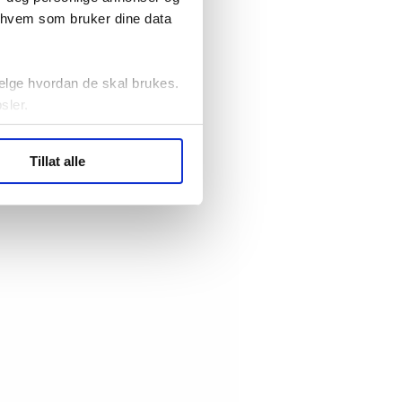
r hvem som bruker dine data
elge hvordan de skal brukes.
sler.
ler (cookies) for å lære
Tillat alle
ide statistikk.
artnere innenfor analyse og