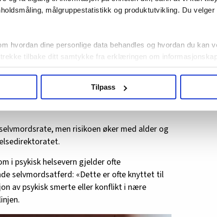
.
holdsmåling, målgruppestatistikk og produktutvikling. Du velge
ir sier om Meløs utsagn lenger ned i saken.
om hvordan dine personlige data behandles og hvordan du kan v
mord i Norge. Nær halvparten av tilfellene er
 trekke tilbake ditt samtykke fra erklæringen om informasjonskap
isthelsetjeneste siste året før selvmordet,
agbevegelse.no, hk-nytt.no og fontene.no bruker informasjonskaps
Tilpass
ukt slik at vi tilby relevant innhold, tilpassede annonser og utarbe
m hvordan du bruker nettstedet med LO Medias egne samarbeidsp
 i oversikten lengre ned på denne siden.
 selvmordsrate, men risikoen øker med alder og
Helsedirektoratet.
m i psykisk helsevern gjelder ofte
e selvmordsatferd: «Dette er ofte knyttet til
n av psykisk smerte eller konflikt i nære
injen.