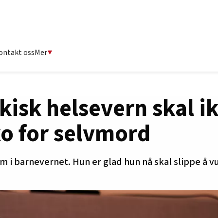
ontakt oss
Mer
ykisk helsevern skal i
ko for selvmord
i barnevernet. Hun er glad hun nå skal slippe å vur