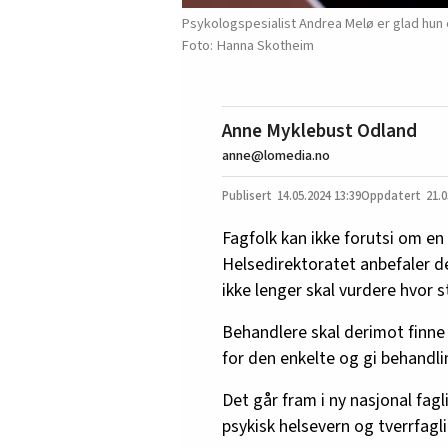
Psykologspesialist Andrea Melø er glad hun en
Hanna Skotheim
Anne Myklebust Odland
anne@lomedia.no
14.05.2024
13:39
21.0
Fagfolk kan ikke forutsi om en 
Helsedirektoratet anbefaler de
ikke lenger skal vurdere hvor st
Behandlere skal derimot finne
for den enkelte og gi behandli
Det går fram i ny nasjonal fagl
psykisk helsevern og tverrfagli