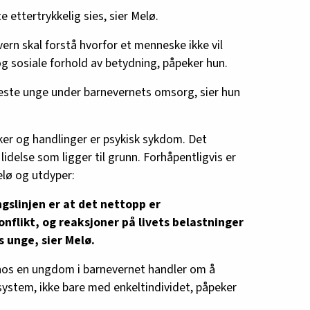
e ettertrykkelig sies, sier Melø.
vern skal forstå hvorfor et menneske ikke vil
 og sosiale forhold av betydning, påpeker hun.
fleste unge under barnevernets omsorg, sier hun
er og handlinger er psykisk sykdom. Det
lidelse som ligger til grunn. Forhåpentligvis er
elø og utdyper:
ngslinjen er at det nettopp er
nflikt, og reaksjoner på livets belastninger
 unge, sier Melø.
hos en ungdom i barnevernet handler om å
 system, ikke bare med enkeltindividet, påpeker