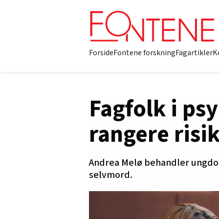
Forside
Fontene forskning
Fagartikler
K
Fagfolk i ps
rangere risi
Andrea Melø behandler ungdom 
selvmord.