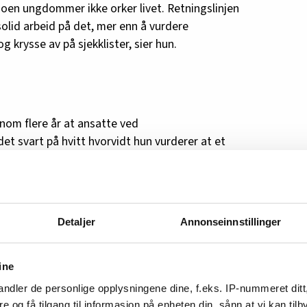
 noen ungdommer ikke orker livet. Retningslinjen
solid arbeid på det, mer enn å vurdere
krysse av på sjekklister, sier hun.
nom flere år at ansatte ved
det svart på hvitt hvorvidt hun vurderer at et
an slippe å bære ansvaret.
ger at de vil ha det skriftlig at en ungdom
l eller har en høy selvmordsfare. De
i endelig slutte å gjøre, sier hun.
Detaljer
Annonseinnstillinger
ring?
ine
pp i en mangelfull forståelse av
ndler de personlige opplysningene dine, f.eks. IP-nummeret ditt
indre et selvmord er et ansvar som må deles
re og få tilgang til informasjon på enheten din, sånn at vi kan ti