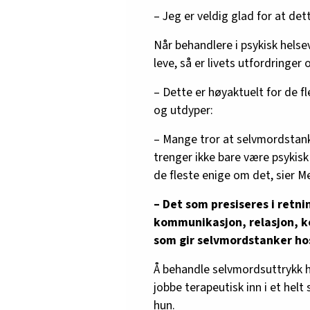
– Jeg er veldig glad for at dett
Når behandlere i psykisk helse
leve, så er livets utfordringer
– Dette er høyaktuelt for de 
og utdyper:
– Mange tror at selvmordstank
trenger ikke bare være psykisk 
de fleste enige om det, sier M
– Det som presiseres i retni
kommunikasjon, relasjon, ko
som gir selvmordstanker hos
Å behandle selvmordsuttrykk 
jobbe terapeutisk inn i et helt
hun.