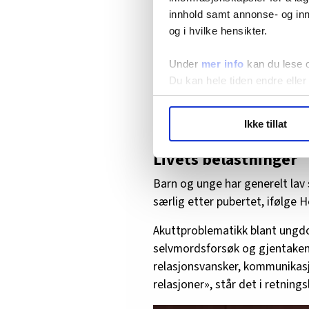
med hele samfunnet, sier Melø
innhold samt annonse- og inn
og i hvilke hensikter.
Les hva divisjonsdirektør i Bufd
Under
mer info
kan du lese 
Årlig registreres over 600 selv
Du kan hele tiden endre eller
eller var i kontakt med spesial
ifølge Helsedirektoratet.
LO Medias publikasjoner frif
Ikke tillat
hvordan våre nettsider blir br
Vi deler bare informasjon o
Livets belastninger
annonsering. Disse er angitt
Barn og unge har generelt lav
særlig etter pubertet, ifølge 
Akuttproblematikk blant ungdo
selvmordsforsøk og gjentakend
relasjonsvansker, kommunikasjo
relasjoner», står det i retningsl