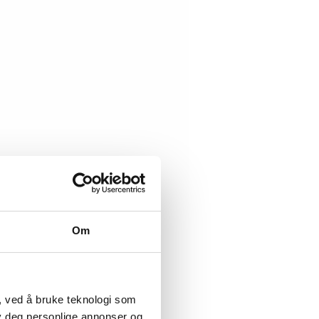
Om
, ved å bruke teknologi som
lby deg personlige annonser og