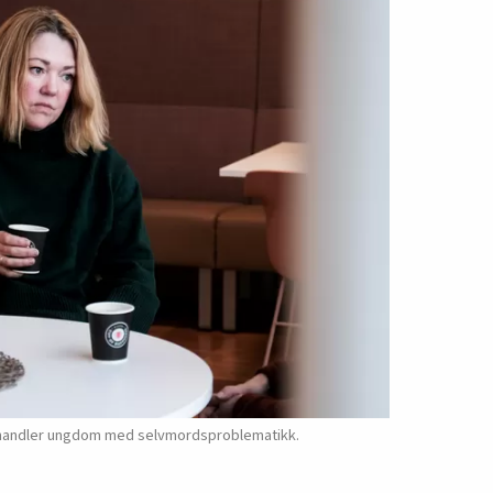
ehandler ungdom med selvmordsproblematikk.