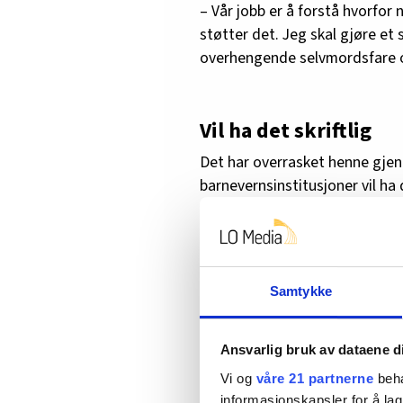
– Vår jobb er å forstå hvorfor
støtter det. Jeg skal gjøre et 
overhengende selvmordsfare og 
Vil ha det skriftlig
Det har overrasket henne gjen
barnevernsinstitusjoner vil ha 
selvmord kan skje, slik at de k
– Jeg har opplevd mange gan
ikke vurderes å være suicida
vurderingene om dette skal v
Samtykke
– Hvorfor er det en så viktig end
Ansvarlig bruk av dataene d
– Det betyr at det nå ryddes o
Vi og
våre 21 partnerne
beha
selvmordsproblematikk. Å forh
informasjonskapsler for å lag