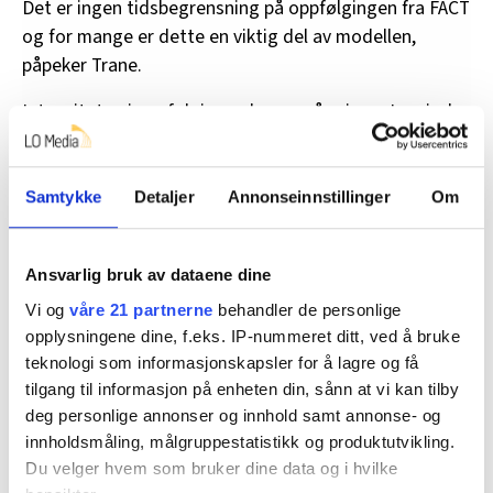
Det er ingen tidsbegrensning på oppfølgingen fra FACT
og for mange er dette en viktig del av modellen,
påpeker Trane.
Intensiteten i oppfølgingen kan også svinge. I perioder
der vedkommende trenger intensiv oppfølging, settes
hen opp i tavlemøtene. Når situasjon stabiliseres, tas
personen av tavla og får ordinær oppfølging. Da vil
Samtykke
Detaljer
Annonseinnstillinger
Om
personens hovedkontakt, som kalles «case manager»,
følge opp, kanskje en gang i uka eller annenhver uke.
Ansvarlig bruk av dataene dine
– Disse nivåene av intensivitet mellom rolige og akutte
Vi og
våre 21 partnerne
behandler de personlige
faser i personens liv er viktige, sier Trane.
opplysningene dine, f.eks. IP-nummeret ditt, ved å bruke
teknologi som informasjonskapsler for å lagre og få
Hun understreker at teamene også skal følge opp
tilgang til informasjon på enheten din, sånn at vi kan tilby
hvis personen blir innlagt eller hvis en ungdom i en
deg personlige annonser og innhold samt annonse- og
periode er på barnevernsinstitusjon.
innholdsmåling, målgruppestatistikk og produktutvikling.
Du velger hvem som bruker dine data og i hvilke
– Da skal en fra FACT-teamet gå på besøk, gjerne