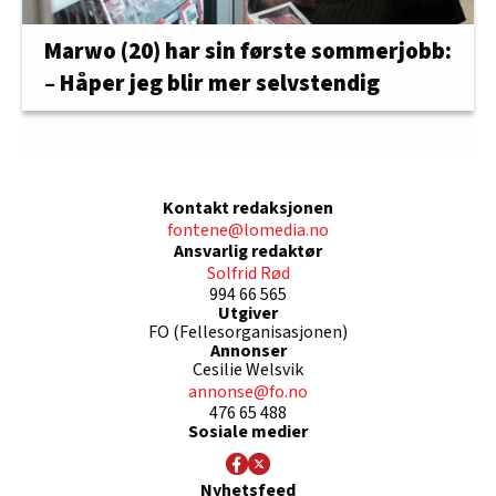
Marwo (20) har sin første sommerjobb:
– Håper jeg blir mer selvstendig
Kontakt redaksjonen
fontene@lomedia.no
Ansvarlig redaktør
Solfrid Rød
994 66 565
Utgiver
FO (Fellesorganisasjonen)
Annonser
Cesilie Welsvik
annonse@fo.no
476 65 488
Sosiale medier
Nyhetsfeed