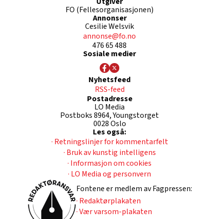
Utgiver
FO (Fellesorganisasjonen)
Annonser
Cesilie Welsvik
annonse@fo.no
476 65 488
Sosiale medier
Nyhetsfeed
RSS-feed
Postadresse
LO Media
Postboks 8964, Youngstorget
0028 Oslo
Les også:
· Retningslinjer for kommentarfelt
· Bruk av kunstig intelligens
· Informasjon om cookies
· LO Media og personvern
Fontene er medlem av Fagpressen:
· Redaktørplakaten
· Vær varsom-plakaten