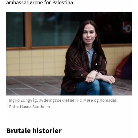
ambassadørene for Palestina.
Ingrid Ellingvåg, avdelingssekretær i FO Møre og Romsdal.
Hanna Skotheim
Brutale historier