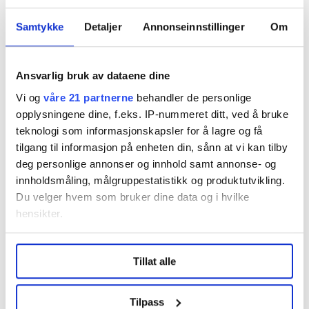
andre møter med FOs avdelinger.
Samtykke
Detaljer
Annonseinnstillinger
Om
Nå er Lene Fjellsbø, en av ambassadørene for Tanzania
og avdelingssekretær i FO Vestland, spent på hva som
skal skje videre.
Ansvarlig bruk av dataene dine
– Om arbeidet stopper opp eller tas videre. Det er
Vi og
våre 21 partnerne
behandler de personlige
uansett viktig at avdelingene ser helheten i alle
opplysningene dine, f.eks. IP-nummeret ditt, ved å bruke
prosjektene, sier Fjellsbø og sikter til prosjektene
teknologi som informasjonskapsler for å lagre og få
i alle de tre landene.
tilgang til informasjon på enheten din, sånn at vi kan tilby
deg personlige annonser og innhold samt annonse- og
– Dette er ikke en engangsgreie og så er vi ferdig.
innholdsmåling, målgruppestatistikk og produktutvikling.
Dette er prosjekter som det kontinuerlig må jobbes
Du velger hvem som bruker dine data og i hvilke
med, legger David Forsell til, som også er blant
hensikter.
Tanzania-ambassadørene.
Under
mer info
kan du lese om hvordan dine personlige
Tillat alle
data behandles og hvordan du kan velge hvordan de skal
brukes. Du kan hele tiden endre eller trekke tilbake ditt
samtykke fra erklæringen om informasjonskapsler.
Tilpass