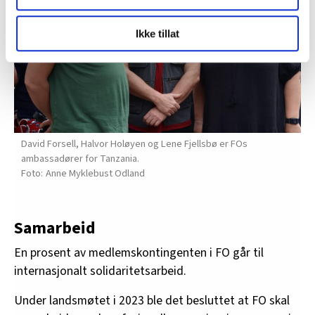
LO Medias publikasjoner frifagbevegelse.no, hk-nytt.no
Ikke tillat
og fontene.no bruker informasjonskapsler (cookies) for å
lære hvordan våre nettsider blir brukt slik at vi tilby
relevant innhold, tilpassede annonser og utarbeide
statistikk.
Vi deler bare informasjon om hvordan du bruker
nettstedet med LO Medias egne samarbeidspartnere
innenfor analyse og annonsering. Disse er angitt i
David Forsell, Halvor Holøyen og Lene Fjellsbø er FOs
oversikten lengre ned på denne siden.
ambassadører for Tanzania.
Anne Myklebust Odland
Samarbeid
En prosent av medlemskontingenten i FO går til
internasjonalt solidaritetsarbeid.
Under landsmøtet i 2023 ble det besluttet at FO skal