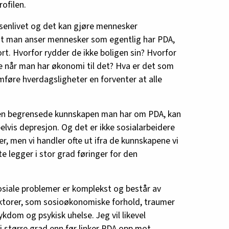
ofilen.
senlivet og det kan gjøre mennesker
at man anser mennesker som egentlig har PDA,
rt. Hvorfor rydder de ikke boligen sin? Hvorfor
ne når man har økonomi til det? Hva er det som
omføre hverdagsligheter en forventer at alle
den begrensede kunnskapen man har om PDA, kan
lvis depresjon. Og det er ikke sosialarbeidere
r, men vi handler ofte ut ifra de kunnskapene vi
e legger i stor grad føringer for den
osiale problemer er komplekst og består av
torer, som sosioøkonomiske forhold, traumer
ykdom og psykisk uhelse. Jeg vil likevel
 større grad enn før linker PDA opp mot