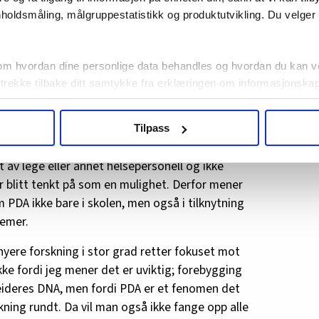
 På samme tid nevnes det at PDA omfatter barn,
holdsmåling, målgruppestatistikk og produktutvikling. Du velge
sistnevnte gruppene som er interessante for
g jobbet i tiltaksarrangør, som norsklærer for
 Her har jeg møtt på mennesker som motsetter
om hvordan dine personlige data behandles og hvordan du kan v
ikke lenger kan se på det som uenigheter eller
 trekke tilbake ditt samtykke fra erklæringen om informasjonskap
agbevegelse.no, hk-nytt.no og fontene.no bruker informasjonskaps
disse har PDA eller symptomer på det. Men det
Tilpass
ukt slik at vi tilby relevant innhold, tilpassede annonser og utarbe
e i sitt arbeid vil møte på unge og voksne som
m hvordan du bruker nettstedet med LO Medias egne samarbeidsp
 av lege eller annet helsepersonell og ikke
 i oversikten lengre ned på denne siden.
har blitt tenkt på som en mulighet. Derfor mener
m PDA ikke bare i skolen, men også i tilknytning
lemer.
nyere forskning i stor grad retter fokuset mot
ke fordi jeg mener det er uviktig; forebygging
beideres DNA, men fordi PDA er et fenomen det
ning rundt. Da vil man også ikke fange opp alle