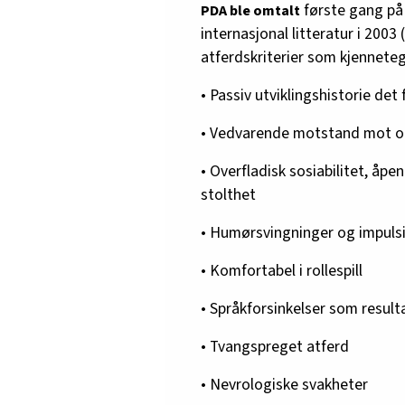
første gang på 
PDA ble omtalt
internasjonal litteratur i 2003
atferdskriterier som kjennete
• Passiv utviklingshistorie det
• Vedvarende motstand mot o
• Overfladisk sosiabilitet, åp
stolthet
• Humørsvingninger og impulsiv
• Komfortabel i rollespill
• Språkforsinkelser som resulta
• Tvangspreget atferd
• Nevrologiske svakheter