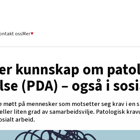
ontakt oss
Mer
mer kunnskap om pato
se (PDA) – også i sosi
te møtt på mennesker som motsetter seg krav i en s
ller liten grad av samarbeidsvilje. Patologisk krav
osialt arbeid.