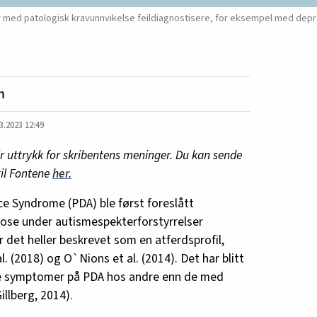
 med patologisk kravunnvikelse feildiagnostisere, for eksempel med depre
m
3.2023 12:49
ir uttrykk for skribentens meninger. Du kan sende
til Fontene
her.
e Syndrome (PDA) ble først foreslått
se under autismespekterforstyrrelser
r det heller beskrevet som en atferdsprofil,
l. (2018) og O`Nions et al. (2014). Det har blitt
se symptomer på PDA hos andre enn de med
illberg, 2014).