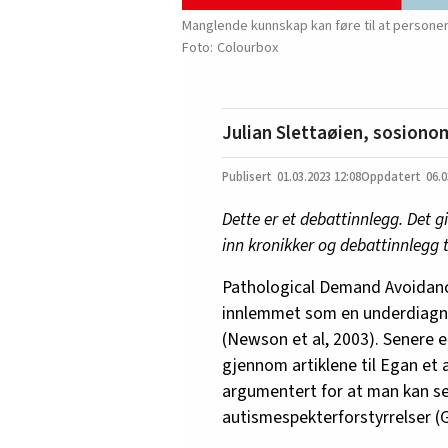
Manglende kunnskap kan føre til at personer
Colourbox
Julian Slettaøien, sosiono
01.03.2023
12:08
06.0
Dette er et debattinnlegg. Det g
inn kronikker og debattinnlegg 
Pathological Demand Avoidanc
innlemmet som en underdiagno
(Newson et al, 2003). Senere e
gjennom artiklene til Egan et a
argumentert for at man kan 
autismespekterforstyrrelser (G