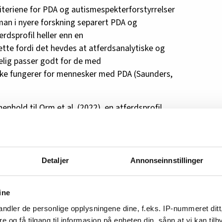
riteriene for PDA og autismespekterforstyrrelser
 man i nyere forskning separert PDA og
rdsprofil heller enn en
ette fordi det hevdes at atferdsanalytiske og
elig passer godt for de med
 ikke fungerer for mennesker med PDA (Saunders,
henhold til Orm et al. (2022), en atferdsprofil
evroutviklingsforstyrrelser. Orm et al. (2022)
 ekstrem kravunnvikelse, hvor en bruker sosial
 Videre påpeker Orm et al. (2022) at dette er en
visningssammenheng.
Detaljer
Annonseinnstillinger
ra PDA som en utfordring i skolesammenheng til
sialfaglig arbeid.
ine
ndler de personlige opplysningene dine, f.eks. IP-nummeret ditt
m PDA, som fortsatt er begrenset, er i stor grad
re og få tilgang til informasjon på enheten din, sånn at vi kan ti