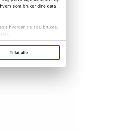
r hvem som bruker dine data
elge hvordan de skal brukes.
sler.
ler (cookies) for å lære
Tillat alle
ide statistikk.
artnere innenfor analyse og