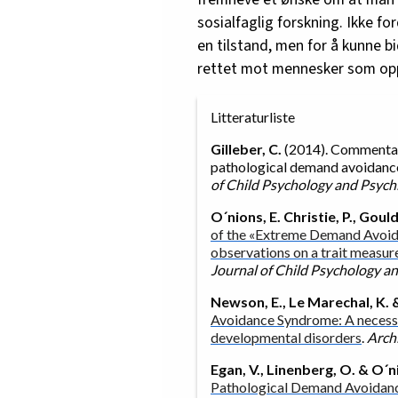
sosialfaglig forskning. Ikke fo
en tilstand, men for å kunne b
rettet mot mennesker som opp
Litteraturliste
Gilleber, C.
(2014). Commentary
pathological demand avoidance?
of Child Psychology and Psych
O´nions, E. Christie, P., Gould
of the «Extreme Demand Avoid
observations on a trait measu
Journal of Child Psychology a
Newson, E., Le Marechal, K. 
Avoidance Syndrome: A necessar
developmental disorders
.
Arch
Egan, V., Linenberg, O. & O´ni
Pathological Demand Avoidanc