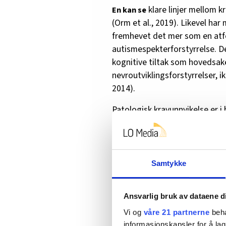
klare linjer mellom k
En kan se
(Orm et al., 2019). Likevel har
fremhevet det mer som en atfe
autismespekterforstyrrelse. D
kognitive tiltak som hovedsak
nevroutviklingsforstyrrelser,
2014).
Patologisk kravunnvikelse er i 
hos barn, unge og voksne med n
skriver at PDA ofte følger med
manipulasjon for å unngå krav.
utfordring i skole- og under
Samtykke
Jeg ønsker å trekke en linje f
også å omfatte et problem i so
Ansvarlig bruk av dataene d
Vi og
våre 21 partnerne
beha
har lest o
Den forskningen jeg
informasjonskapsler for å lag