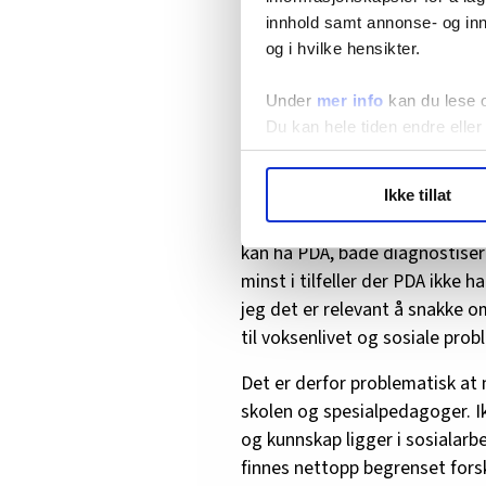
rettet mot barn i skolealder.
innhold samt annonse- og inn
unge og voksne. Det er de to 
og i hvilke hensikter.
meg. Som sosialarbeider har je
minoritetsspråklige og i Nav.
Under
mer info
kan du lese 
seg krav i en slik grad at man 
Du kan hele tiden endre eller
liten grad av samarbeidsvilje.
LO Medias publikasjoner frif
Det betyr ikke at samtlige av 
Ikke tillat
hvordan våre nettsider blir br
er realistisk at sosialarbeider
Vi deler bare informasjon o
kan ha PDA, både diagnostisert
annonsering. Disse er angitt
minst i tilfeller der PDA ikke 
jeg det er relevant å snakke o
til voksenlivet og sosiale prob
Det er derfor problematisk at 
skolen og spesialpedagoger. Ik
og kunnskap ligger i sosialar
finnes nettopp begrenset forsk