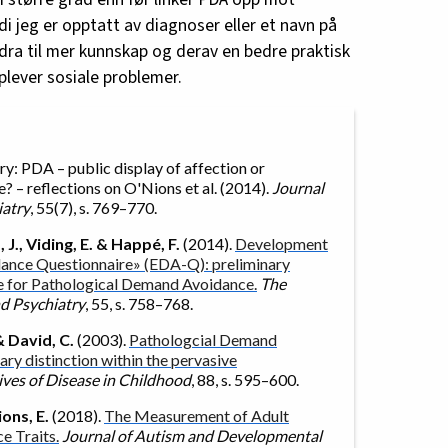
rdi jeg er opptatt av diagnoser eller et navn på
idra til mer kunnskap og derav en bedre praktisk
lever sosiale problemer.
: PDA – public display of affection or
 – reflections on O'Nions et al. (2014).
Journal
iatry
, 55(7), s. 769–770.
, J., Viding, E. & Happé, F.
(2014).
Development
ance Questionnaire» (EDA-Q): preliminary
re for Pathological Demand Avoidance.
The
nd Psychiatry
, 55, s. 758–768.
& David, C.
(2003).
Pathologcial Demand
y distinction within the pervasive
ives of Disease in Childhood
, 88, s. 595–600.
ons, E.
(2018).
The Measurement of Adult
e Traits.
Journal of Autism and Developmental