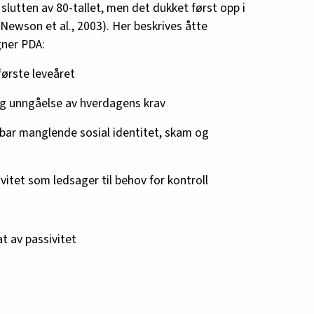
slutten av 80-tallet, men det dukket først opp i
 (Newson et al., 2003). Her beskrives åtte
gner PDA:
 første leveåret
g unngåelse av hverdagens krav
enbar manglende sosial identitet, skam og
itet som ledsager til behov for kontroll
t av passivitet