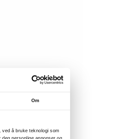
Om
, ved å bruke teknologi som
lby deg personlige annonser og