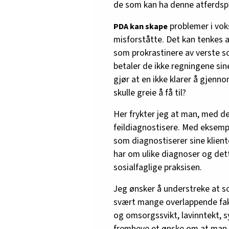
de som kan ha denne atferdspr
problemer i vok
PDA kan skape
misforståtte. Det kan tenkes 
som prokrastinere av verste so
betaler de ikke regningene si
gjør at en ikke klarer å gjenn
skulle greie å få til?
Her frykter jeg at man, med 
feildiagnostisere. Med eksempe
som diagnostiserer sine kliente
har om ulike diagnoser og dett
sosialfaglige praksisen.
Jeg ønsker å understreke at s
svært mange overlappende fak
og omsorgssvikt, lavinntekt, s
fremheve et ønske om at man i