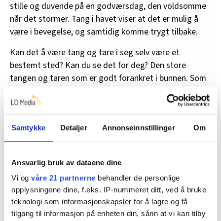
stille og duvende på en godværsdag, den voldsomme
når det stormer. Tang i havet viser at det er mulig å
være i bevegelse, og samtidig komme trygt tilbake.
Kan det å være tang og tare i seg selv være et
bestemt sted? Kan du se det for deg? Den store
tangen og taren som er godt forankret i bunnen. Som
følger havets strømninger og dønninger. Som tåler
storm – både over og under overflaten. Og hvis festet
ryker, så etableres ny tang – med nytt feste. Ren og
Samtykke
Detaljer
Annonseinnstillinger
Om
skjær hjelpekunst.
Våger du å tro at det å være som tangen i havet kan
være å føre seg selv eller andre til ett bestemt sted?
Ansvarlig bruk av dataene dine
Det åpner for nye forståelsesrammer som kan gi hodet
Vi og
våre 21 partnerne
behandler de personlige
en pause.
opplysningene dine, f.eks. IP-nummeret ditt, ved å bruke
teknologi som informasjonskapsler for å lagre og få
Når et angrep utenfra eller innenfra – et
tilgang til informasjon på enheten din, sånn at vi kan tilby