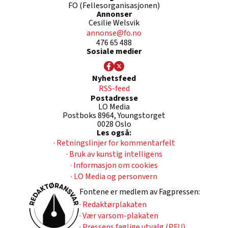
FO (Fellesorganisasjonen)
Annonser
Cesilie Welsvik
annonse@fo.no
476 65 488
Sosiale medier
Nyhetsfeed
RSS-feed
Postadresse
LO Media
Postboks 8964, Youngstorget
0028 Oslo
Les også:
· Retningslinjer for kommentarfelt
· Bruk av kunstig intelligens
· Informasjon om cookies
· LO Media og personvern
Fontene er medlem av Fagpressen:
· Redaktørplakaten
· Vær varsom-plakaten
· Pressens faglige utvalg (PFU)