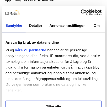
Hun legger til at avdelingen kommer tilbake med
minneord og markeringer senere.
Samtykke
Detaljer
Annonseinnstillinger
Om
Ansvarlig bruk av dataene dine
Nyheter
Vi og
våre 21 partnerne
behandler de personlige
opplysningene dine, f.eks. IP-nummeret ditt, ved å bruke
teknologi som informasjonskapsler for å lagre og få
tilgang til informasjon på enheten din, sånn at vi kan tilby
deg personlige annonser og innhold samt annonse- og
Del artikkel
innholdsmåling, målgruppestatistikk og produktutvikling.
Du velger hvem som bruker dine data og i hvilke
hensikter.
Flere saker
Under
mer info
kan du lese om hvordan dine personlige
Tillat alle