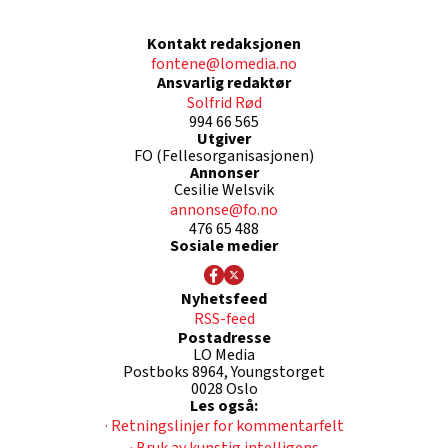
Kontakt redaksjonen
fontene@lomedia.no
Ansvarlig redaktør
Solfrid Rød
994 66 565
Utgiver
FO (Fellesorganisasjonen)
Annonser
Cesilie Welsvik
annonse@fo.no
476 65 488
Sosiale medier
Nyhetsfeed
RSS-feed
Postadresse
LO Media
Postboks 8964, Youngstorget
0028 Oslo
Les også:
· Retningslinjer for kommentarfelt
· Bruk av kunstig intelligens