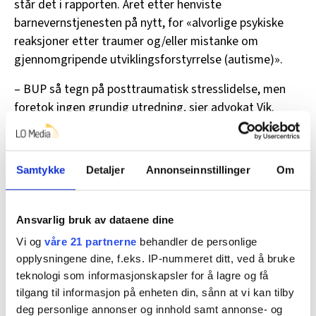
står det i rapporten. Året etter henviste
barnevernstjenesten på nytt, for «alvorlige psykiske
reaksjoner etter traumer og/eller mistanke om
gjennomgripende utviklingsforstyrrelse (autisme)».
– BUP så tegn på posttraumatisk stresslidelse, men
foretok ingen grundig utredning, sier advokat Vik.
Kan ikke alltid vente på avklaring
Samtykke
Detaljer
Annonseinnstillinger
Om
Grorud barnevernstjeneste i Oslo, som har hatt ansvar
for gutten, er blitt løst fra taushetsplikten.
Ansvarlig bruk av dataene dine
Barnevernsleder Carl-Magnus Hammarström stiller til
Vi og
våre 21 partnerne
behandler de personlige
intervju med avdelingsleder Gitte Kristin Evensen og
opplysningene dine, f.eks. IP-nummeret ditt, ved å bruke
fagutvikler Juni Håseth Gurvin. De vil ikke uttale seg
teknologi som informasjonskapsler for å lagre og få
om guttens sak, men om tematikken, om hvordan
tilgang til informasjon på enheten din, sånn at vi kan tilby
barnevern og spesialisthelsetjeneste samarbeider.
deg personlige annonser og innhold samt annonse- og