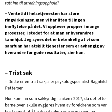
tatt inn til utredningsopphold?
– Ventetid i helsetjenesten har store
ringvirkninger, men vi har liten til ingen
innflytelse på det. Vi opplever propper i mange
prosesser, i stedet for at man er hverandres
tannhjul. Jeg synes det er betenkelig at vi som
samfunn har atskilt tjenester som er avhengig av
hverandre for gode resultater, sier han.
– Trist sak
– Dette er en trist sak, sier psykologspesialist Ragnhild
Pettersen.
Hun kom inn som sakkyndig i saken i 2017, da det etter
barneloven skulle avgjøres hvem av foreldrene som var
best egnet til å ha den daglige omsorgen ved en