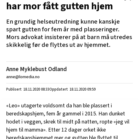
har mor fått gutten hjem
En grundig helseutredning kunne kanskje
spart gutten for fem år med plasseringer.
Mors advokat insisterer på at barn må utredes
skikkelig før de flyttes ut av hjemmet.
Anne Myklebust Odland
anne@lomedia.no
18.11.2020
08:33
18.11.2020 09:59
«Leo» utagerte voldsomt da han ble plassert i
beredskapshjem, fem år gammel i 2015. Han dunket
hodet i veggen, skrek til midt på natten, ropte «jeg vil
hjem til mamma». Etter 12 dager orket ikke
beredskapshjemmet mer og gutten ble flyttet til