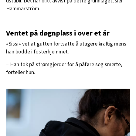
ustabil. Det har blitt avvist på dette grunnlaget, sier
Hammarström.
Ventet på døgnplass i over et år
«Sissi» vet at gutten fortsatte å utagere kraftig mens
han bodde i fosterhjemmet.
– Han tok på strømgjerder for å påføre seg smerte,
forteller hun.