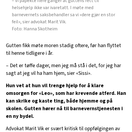
– Vi påpekte flere ganger at guttens rett til
helsehjelp ikke var ivaretatt. I møte med
barnevernets saksbehandler sa vi «dere gjør en stor
feil», sier advokat Marit Vik.
Hanna Skotheim
Gutten fikk møte moren stadig oftere, før han flyttet
til henne tidligere i år.
– Det er tøffe dager, men jeg må stå i det, for jeg har
sagt at jeg vil ha ham hjem, sier «Sissi».
Hun vet at hun vil trenge hjelp for å klare
omsorgen for «Leo», som har krevende atferd. Han
kan skrike og kaste ting, både hjemme og på
skolen. Gutten hører nå til barnevernstjenesten i
en ny bydel.
Advokat Marit Vik er svært kritisk til oppfølgingen av