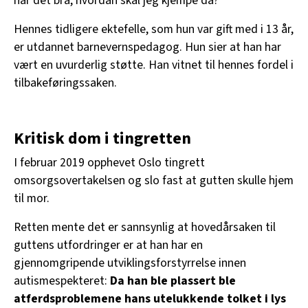
har det bra, hvordan skal jeg kjempe da?
Hennes tidligere ektefelle, som hun var gift med i 13 år,
er utdannet barnevernspedagog. Hun sier at han har
vært en uvurderlig støtte. Han vitnet til hennes fordel i
tilbakeføringssaken.
Kritisk dom i tingretten
I februar 2019 opphevet Oslo tingrett
omsorgsovertakelsen og slo fast at gutten skulle hjem
til mor.
Retten mente det er sannsynlig at hovedårsaken til
guttens utfordringer er at han har en
gjennomgripende utviklingsforstyrrelse innen
autismespekteret:
Da han ble plassert ble
atferdsproblemene hans utelukkende tolket i lys