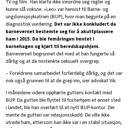
TV og film. Han klarte ikke innordne seg regler og
kunne slå voksne. «Leo» var henvist til Barne- og
ungdomspsykiatrien (BUP), hvor man begynte på en
diagnostisk vurdering.
Det var ikke konkludert da
barnevernet bestemte seg for å akuttplassere
ham i 2015. Da ble femåringen hentet i
barnehagen og kjørt til beredskapshjem.
Barnevernet begrunnet det med at han fungerte så
dårlig og at de mistenkte seksuelt overgrep.
– Foreldrene samarbeidet forferdelig dårlig, og det var
nok også grunnen til at de grep inn, sier advokat Vik.
I månedene videre opphørte guttens kontakt med
BUP. Da gutten ble flyttet til fosterhjem et annet sted
i landet, ble han overført til et nytt BUP-kontor. Der
mente de gutten var relasjonsskadd. De ville ikke
utrede ham, ettersom han ikke var i en stabil situasjon,