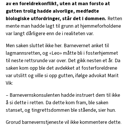
av en foreldrekonflikt, uten at man forsto at
gutten trolig hadde alvorlige, medfødte
biologiske utfordringer, står det i dommen.
Retten
mente man hadde lagt til grunn at hjemmeforholdene
var langt dårligere enn de i realiteten var.
Men saken sluttet ikke her. Barnevernet anket til
lagmannsretten, og «Leo» måtte bli i fosterhjemmet
til neste rettsrunde var over. Det gikk nesten et år. Da
saken kom opp ble det avdekket at fosterforeldrene
var utslitt og ville si opp gutten, ifølge advokat Marit
Vik:
– Barnevernskonsulenten hadde instruert dem til ikke
å si dette i retten. Da dette kom fram, ble saken
stanset, og tingrettsdommen ble stående, sier hun.
Grorud barnevernstjeneste vil ikke kommentere dette.