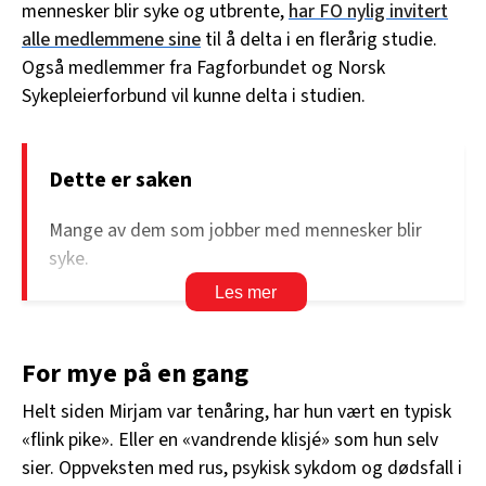
mennesker blir syke og utbrente,
har FO nylig invitert
alle medlemmene sine
til å delta i en flerårig studie.
Også medlemmer fra Fagforbundet og Norsk
Sykepleierforbund vil kunne delta i studien.
Dette er saken
Mange av dem som jobber med mennesker blir
syke.
Noen velger å jobbe med å hjelpe andre etter at
de selv har trengt hjelp.
For mye på en gang
Helse- og sosialarbeidere har størst risiko for å
bli emosjonelt utmattet.
Helt siden Mirjam var tenåring, har hun vært en typisk
«flink pike». Eller en «vandrende klisjé» som hun selv
sier. Oppveksten med rus, psykisk sykdom og dødsfall i