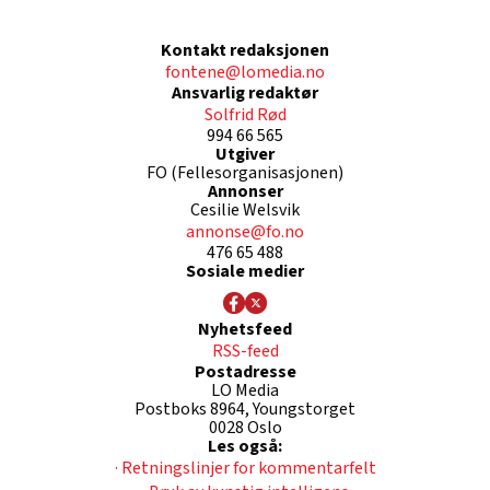
Kontakt redaksjonen
fontene@lomedia.no
Ansvarlig redaktør
Solfrid Rød
994 66 565
Utgiver
FO (Fellesorganisasjonen)
Annonser
Cesilie Welsvik
annonse@fo.no
476 65 488
Sosiale medier
Nyhetsfeed
RSS-feed
Postadresse
LO Media
Postboks 8964, Youngstorget
0028 Oslo
Les også:
· Retningslinjer for kommentarfelt