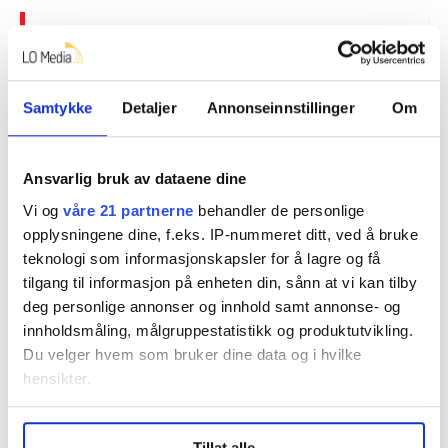
Ansatte som må forholde seg til sterke
følelser hos andre:
Samtykke
Detaljer
Annonseinnstillinger
Om
Vernepleier/sosialarbeider: 63 prosent.
Barnehagelærer: 58 prosent.
Ansvarlig bruk av dataene dine
Pleie- og omsorgsarbeider: 51 prosent.
Vi og
våre 21 partnerne
behandler de personlige
Avklart forhold?
opplysningene dine, f.eks. IP-nummeret ditt, ved å bruke
Politi/vakt: 36 prosent.
Da Mirjam gikk på sosionomutdanningen, var det én
teknologi som informasjonskapsler for å lagre og få
som sa at «du skal ha et avklart forhold til fortida for å
tilgang til informasjon på enheten din, sånn at vi kan tilby
Lektor/pedagog: 18 prosent.
deg personlige annonser og innhold samt annonse- og
kunne jobbe med mennesker». Det festa seg hos
Salgsagent/megler: 10 prosent.
innholdsmåling, målgruppestatistikk og produktutvikling.
henne.
Du velger hvem som bruker dine data og i hvilke
Overnatting/servering: 6 prosent.
– Når ting har blitt vanskelig i livet, har jeg ofte tenkt
hensikter.
at jeg ikke har et avklart forhold til noe som helst. Jeg
Informasjon/kommunikasjon: 5 prosent.
Under
mer info
kan du lese om hvordan dine personlige
kan ikke jobbe med mennesker. Samtidig har jeg tenkt
Tillat alle