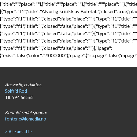
{"title":"","place":""},{"title":"","place":""},{"title":"","place":""},{"titl
[{"type":"f1","title":"Alvorlig kritikk av Bufetat ","closed":true,"pla
{"type":"f1","title":"","closed":false,"place":""},{"type":"f1","title":"
{"type":"f1","title":"","closed":false,"place":""},{"type":"f1","title":"
{"type":"f1","title":"","closed":false,"place":""},{"type":"f1","title":"
{"type":"f1","title":"","closed":false,"place":""},{"type":"f1","title":"
{"type":"f1","title":"","closed":false,"place":""}],"lpage":
{"exist":false,"color":"#000000"},"cpage":{"iscpage":false,"mpage"
Ansvarlig redaktør:
Solfrid Rød
Tlf. 994 66 565
Kontakt redaksjonen:
fontene@lomedia.no
> Alle ansatte