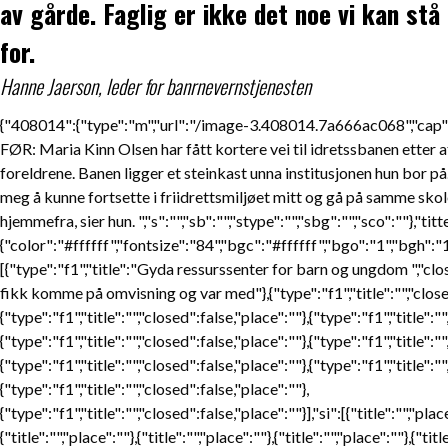
av gårde. Faglig er ikke det noe vi kan stå
for.
Hanne Jaerson, leder for banrnevernstjenesten
{"408014":{"type":"m","url":"/image-3.408014.7a666ac068","
FØR: Maria Kinn Olsen har fått kortere vei til idretssbanen etter a
foreldrene. Banen ligger et steinkast unna institusjonen hun bor på
meg å kunne fortsette i friidrettsmiljøet mitt og gå på samme skol
hjemmefra, sier hun. ","s":"","sb":"","stype":"","sbg":"","sco":""},"titte
{"color":"#ffffff","fontsize":"84","bgc":"#ffffff","bgo":"1","bgh":
[{"type":"f1","title":"Gyda ressurssenter for barn og ungdom ","clo
fikk komme på omvisning og var med"},{"type":"f1","title":"","closed
{"type":"f1","title":"","closed":false,"place":""},{"type":"f1","title":"
{"type":"f1","title":"","closed":false,"place":""},{"type":"f1","title":"
{"type":"f1","title":"","closed":false,"place":""},{"type":"f1","title":"
{"type":"f1","title":"","closed":false,"place":""},
{"type":"f1","title":"","closed":false,"place":""}],"si":[{"title":"","place
{"title":"","place":""},{"title":"","place":""},{"title":"","place":""},{"titl