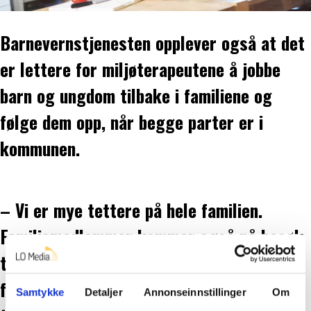
Barnevernstjenesten opplever også at det
er lettere for miljøterapeutene å jobbe
barn og ungdom tilbake i familiene og
følge dem opp, når begge parter er i
kommunen.
– Vi er mye tettere på hele familien.
Familiemedlemmer kommer også på besøk
til Gyda og vi kan observere hva som
foregår. Det gir oss god informasjon for å
Samtykke
Detaljer
Annonseinnstillinger
Om