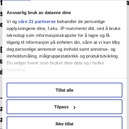
ta de beste avgjørelsene før vi fremmer en
sak, sier Jaerson og Monica Aaserud, som
Ansvarlig bruk av dataene dine
er leder på Gyda.
Vi og
våre 21 partnerne
behandler de personlige
opplysningene dine, f.eks. IP-nummeret ditt, ved å bruke
teknologi som informasjonskapsler for å lagre og få
tilgang til informasjon på enheten din, sånn at vi kan tilby
De poengterer at det er helt frivillig for
deg personlige annonser og innhold samt annonse- og
innholdsmåling, målgruppestatistikk og produktutvikling.
ungdommen å bo på Gyda. Slik eliminerer
Du velger hvem som bruker dine data og i hvilke
de motstand.
hensikter.
Under
mer info
kan du lese om hvordan dine personlige
Tillat alle
data behandles og hvordan du kan velge hvordan de skal
– Hvis de ikke vil bo her, må vi finne andre
brukes. Du kan hele tiden endre eller trekke tilbake ditt
samtykke fra erklæringen om informasjonskapsler.
alternativer. Noe av suksessen handler om
Tilpass
at ingen har bestemt over hodet på
LO Medias publikasjoner frifagbevegelse.no, hk-nytt.no
Ikke tillat
og fontene.no bruker informasjonskapsler (cookies) for å