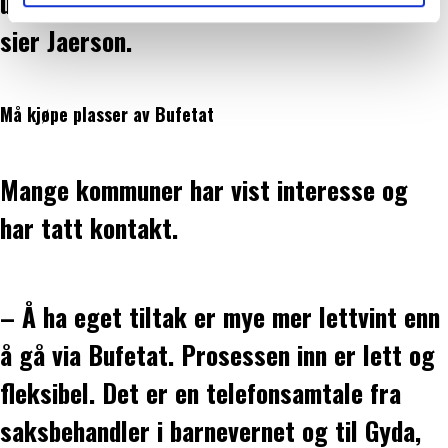
ungdommen, de får være med i prosessen,
lære hvordan våre nettsider blir brukt slik at vi tilby
sier Jaerson.
relevant innhold, tilpassede annonser og utarbeide
statistikk.
Vi deler bare informasjon om hvordan du bruker
nettstedet med LO Medias egne samarbeidspartnere
Må kjøpe plasser av Bufetat
innenfor analyse og annonsering. Disse er angitt i
oversikten lengre ned på denne siden.
Mange kommuner har vist interesse og
har tatt kontakt.
– Å ha eget tiltak er mye mer lettvint enn
å gå via Bufetat. Prosessen inn er lett og
fleksibel. Det er en telefonsamtale fra
saksbehandler i barnevernet og til Gyda,