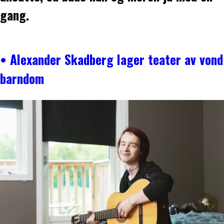
gang.
• Alexander Skadberg lager teater av vond
barndom