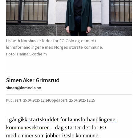
Lisbeth Norshus er leder for FO Oslo og er med i
lønnsforhandlingene med Norges største kommune.
Hanna Skotheim
Simen Aker Grimsrud
simen@lomedia.no
25.04.2025
12:14
25.04.2025 12:15
I går gikk
startskuddet for lønnsforhandlingene i
kommunesektoren
. I dag starter det for FO-
medlemmer som jobber i Oslo kommune.