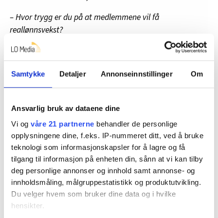
– Hvor trygg er du på at medlemmene vil få
reallønnsvekst?
– Det er vanskelig å være helt trygg, når verden er som
den er nå. Men vi har gode muligheter, sier Norshus.
Samtykke
Detaljer
Annonseinnstillinger
Om
Forhandlingsfristen er midnatt mellom 30. april og 1.
mai.
Ansvarlig bruk av dataene dine
Vi og
våre 21 partnerne
behandler de personlige
opplysningene dine, f.eks. IP-nummeret ditt, ved å bruke
Nyheter
Lønnsoppgjøret
teknologi som informasjonskapsler for å lagre og få
tilgang til informasjon på enheten din, sånn at vi kan tilby
deg personlige annonser og innhold samt annonse- og
innholdsmåling, målgruppestatistikk og produktutvikling.
Du velger hvem som bruker dine data og i hvilke
Del artikkel
hensikter.