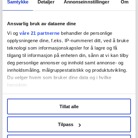
Samtykke
Detaljer
Annonseinnstillinger
Om
Mimmi Kvisvik tror hjemmekontor kan gi mer
likestilling
Ansvarlig bruk av dataene dine
Vi og
våre 21 partnerne
behandler de personlige
opplysningene dine, f.eks. IP-nummeret ditt, ved å bruke
– Må ta med oss lærdommen
teknologi som informasjonskapsler for å lagre og få
tilgang til informasjon på enheten din, sånn at vi kan tilby
Tor Arne Gangsø, arbeidslivsdirektør i kommunenes
deg personlige annonser og innhold samt annonse- og
organisasjon KS, mener koronakrisen har vist at
innholdsmåling, målgruppestatistikk og produktutvikling.
kommunene og de ansatte kan snu seg rundt og finne
Du velger hvem som bruker dine data og i hvilke
løsninger når kriser oppstår. Også han tror det kan
hensikter.
komme noe godt ut av tiden vi er i nå.
Under
mer info
kan du lese om hvordan dine personlige
Tillat alle
data behandles og hvordan du kan velge hvordan de skal
brukes. Du kan hele tiden endre eller trekke tilbake ditt
samtykke fra erklæringen om informasjonskapsler.
Tilpass
LO Medias publikasjoner frifagbevegelse.no, hk-nytt.no