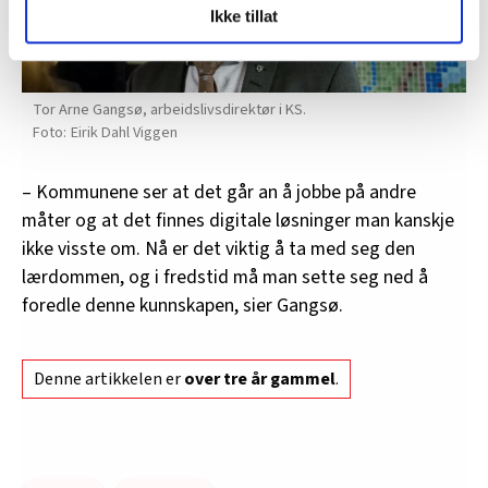
Ikke tillat
og fontene.no bruker informasjonskapsler (cookies) for å
lære hvordan våre nettsider blir brukt slik at vi tilby
relevant innhold, tilpassede annonser og utarbeide
statistikk.
Tor Arne Gangsø, arbeidslivsdirektør i KS.
Vi deler bare informasjon om hvordan du bruker
Eirik Dahl Viggen
nettstedet med LO Medias egne samarbeidspartnere
innenfor analyse og annonsering. Disse er angitt i
– Kommunene ser at det går an å jobbe på andre
oversikten lengre ned på denne siden.
måter og at det finnes digitale løsninger man kanskje
ikke visste om. Nå er det viktig å ta med seg den
lærdommen, og i fredstid må man sette seg ned å
foredle denne kunnskapen, sier Gangsø.
Denne artikkelen er
over tre år gammel
.