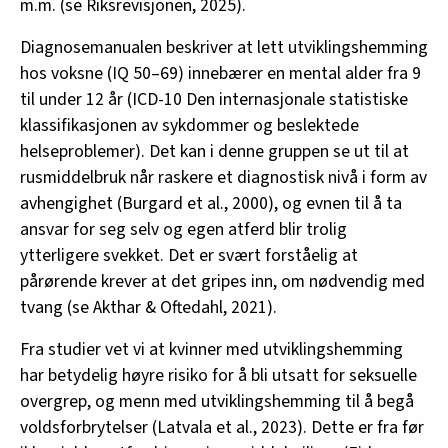
m.m. (se Riksrevisjonen, 2025).
Diagnosemanualen beskriver at lett utviklingshemming
hos voksne (IQ 50–69) innebærer en mental alder fra 9
til under 12 år (ICD-10 Den internasjonale statistiske
klassifikasjonen av sykdommer og beslektede
helseproblemer). Det kan i denne gruppen se ut til at
rusmiddelbruk når raskere et diagnostisk nivå i form av
avhengighet (Burgard et al., 2000), og evnen til å ta
ansvar for seg selv og egen atferd blir trolig
ytterligere svekket. Det er svært forståelig at
pårørende krever at det gripes inn, om nødvendig med
tvang (se Akthar & Oftedahl, 2021).
Fra studier vet vi at kvinner med utviklingshemming
har betydelig høyre risiko for å bli utsatt for seksuelle
overgrep, og menn med utviklingshemming til å begå
voldsforbrytelser (Latvala et al., 2023). Dette er fra før