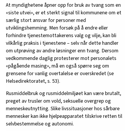
At myndighetene åpner opp for bruk av tvang som en
«siste utvei», er et sterkt signal til kommunene om et
særlig stort ansvar for personer med
utviklingshemming. Men forsøk på å endre eller
forhindre tjenestemottakerens valg og vilje, kan bli
vilkårlig praksis i tjenestene – selv når dette handler
om utprøving av andre løsninger enn tvang. Dersom
vedkommende daglig protesterer mot personalets
«pågående masing», må en også spørre seg om
grensene for vanlig overtalelse er overskredet (se
Helsedirektoratet, s. 53).
Rusmiddelbruk og rusmiddelmiljøet kan være brutalt,
preget av trusler om vold, seksuelle overgrep og
menneskeutnytting. Slike livssituasjoner hos sårbare
mennesker kan ikke hjelpeapparatet tilskrive retten til
selvbestemmelse og autonomi.