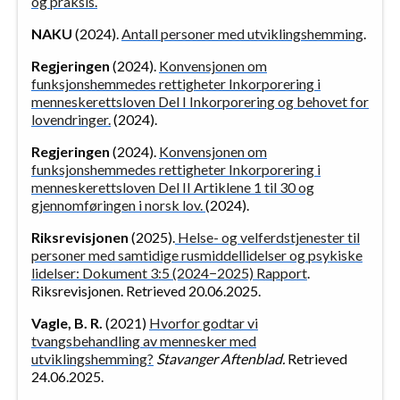
og praksis.
NAKU
(2024).
Antall personer med utviklingshemming
.
Regjeringen
(2024).
Konvensjonen om
funksjonshemmedes rettigheter Inkorporering i
menneskerettsloven Del I Inkorporering og behovet for
lovendringer.
(2024).
Regjeringen
(2024).
Konvensjonen om
funksjonshemmedes rettigheter Inkorporering i
menneskerettsloven Del II Artiklene 1 til 30 og
gjennomføringen i norsk lov.
(2024).
Riksrevisjonen
(2025).
Helse- og velferdstjenester til
personer med samtidige rusmiddellidelser og psykiske
lidelser: Dokument 3:5 (2024−2025) Rapport
.
Riksrevisjonen. Retrieved 20.06.2025.
Vagle, B. R.
(2021)
Hvorfor godtar vi
tvangsbehandling av mennesker med
utviklingshemming?
Stavanger Aftenblad.
Retrieved
24.06.2025.