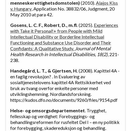
menneskerettighetsdomstolen)
(2010).
Alajos Kiss
v. Hungary
, Application No. 38832/06, Judgment, 20
May 2010 at para 42.
Gosens, L. C. F., Robert, D., m.fl.
(2025).
Experiences
with Take it Personal!+ from People with Mild
Intellectual Disability or Borderline Intellectual
Functioning and Substance Use Disorder and Their
Confidants: A Qualitative Study.
Journal of Mental
Health Research in Intellectual Disabilities, 18(2)
, 221-
238.
Handegård, L. T., & Gjertsen, H.
(2008). Kapittel 4A -
en faglig revolusjon? . In Evaluering av
sosialtjenestelovens kapittel 4A Rettsikkerhet ved
bruk av tvang overfor enkelte personer med
utviklingshemming. Nordlandsforskning.
https://kudos.dfo.no/documents/9260/files/9154.pdf
Helse- og omsorgsdepartementet
. Trygghet,
fellesskap og verdighet: Forebyggings- og
behandlingsreformen for rusfeltet Del I – en ny politikk
for forebygging, skadereduksjon og behandling.