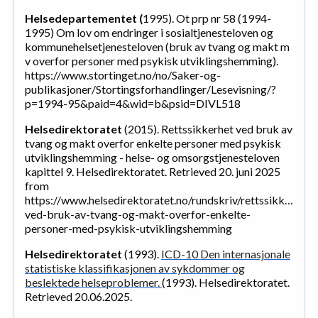
Helsedepartementet (
1995). Ot prp nr 58 (1994-
1995) Om lov om endringer i sosialtjenesteloven og
kommunehelsetjenesteloven (bruk av tvang og makt m
v overfor personer med psykisk utviklingshemming).
https://www.stortinget.no/no/Saker-og-
publikasjoner/Stortingsforhandlinger/Lesevisning/?
p=1994-95&paid=4&wid=b&psid=DIVL518
Helsedirektoratet
(2015). Rettssikkerhet ved bruk av
tvang og makt overfor enkelte personer med psykisk
utviklingshemming - helse- og omsorgstjenesteloven
kapittel 9. Helsedirektoratet. Retrieved 20. juni 2025
from
https://www.helsedirektoratet.no/rundskriv/rettssikkerhet-
ved-bruk-av-tvang-og-makt-overfor-enkelte-
personer-med-psykisk-utviklingshemming
Helsedirektoratet
(1993).
ICD-10 Den internasjonale
statistiske klassifikasjonen av sykdommer og
beslektede helseproblemer.
(1993). Helsedirektoratet.
Retrieved 20.06.2025.