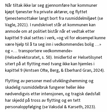
Når tiltak ikke lar seg gjennomføre har kommuner
kjøpt tjenester fra private aktører, og flyttet
tjenestemottaker langt bort fra rusmiddelmiljøet (se
Vagle, 2021). I rundskrivet står at kommunen kan
anmode om at politiet bistår når et vedtak etter
kapittel 9 skal settes i verk, «og vil for eksempel kunne
være hjelp til å ta seg inn i vedkommendes bolig …»
og «… transportere vedkommende»
(Helsedirektoratet, s. 50). Imidlertid er Helsetilsynet
sitert på at flytting med tvang ikke kan hjemles i
kapittel 9 (Arntsen Ofte, Berg, & Eberhard Gran, 2024).
Flytting av personer med utviklingshemming og
skadelig rusmiddelbruk fungerer heller ikke
nødvendigvis etter intensjonen, og tragisk dødsfall
har skjedd på tross av flytting og en tett
personaloppfølging (se Vaksdal & Karseth, 2023).