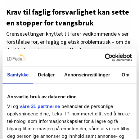
Krav til faglig forsvarlighet kan sette
en stopper for tvangsbruk
Grensesettingen knyttet til farer vedkommende viser
forståelse for, er faglig og etisk problematisk – om de
direkte konsekvensene av atferden rammer ingen
andre enn personen selv. Rundskrivet kaller denne
konsekvensinnsikten for beslutningskompetanse, og
framhever at når personen har evnen til å forstå
Samtykke
Detaljer
Annonseinnstillinger
Om
konsekvenser av sin atferd «kan det ha betydning for
om et tiltak i for stor grad vil bryte med den enkeltes
Ansvarlig bruk av dataene dine
rett til selvbestemmelse, og dermed være etisk
uforsvarlig.» (Helsedirektoratet, s. 84).
Vi og
våre 21 partnerne
behandler de personlige
opplysningene dine, f.eks. IP-nummeret ditt, ved å bruke
Vi mener at sårbare mennesker kan trenge beskyttelse
teknologi som informasjonskapsler for å lagre og få
på tvers av sin uttrykte vilje og preferanser, men
tilgang til informasjon på enheten din, sånn at vi kan tilby
problemstillinger knyttet til fare for vesentlig skade på
deg personlige annonser og innhold samt annonse- og