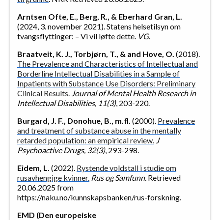
Arntsen Ofte, E., Berg, R., & Eberhard Gran, L.
(2024, 3. november 2021). Statens helsetilsyn om
tvangsflyttinger: – Vi vil løfte dette.
VG
.
Braatveit, K. J., Torbjørn, T., & and Hove, O.
(2018).
The Prevalence and Characteristics of Intellectual and
Borderline Intellectual Disabilities in a Sample of
Inpatients with Substance Use Disorders: Preliminary
Clinical Results.
Journal of Mental Health Research in
Intellectual Disabilities, 11(3)
, 203-220.
Burgard, J. F., Donohue, B., m.fl.
(2000).
Prevalence
and treatment of substance abuse in the mentally
retarded population: an empirical review.
J
Psychoactive Drugs, 32(3)
, 293-298.
Eidem, L.
(2022).
Rystende voldstall i studie om
rusavhengige kvinner.
Rus og Samfunn
. Retrieved
20.06.2025 from
https://naku.no/kunnskapsbanken/rus-forskning.
EMD (Den europeiske