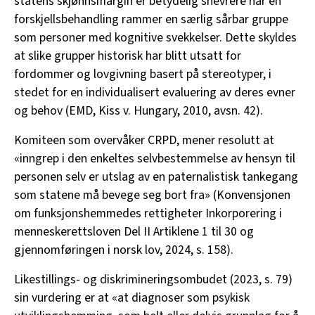
statens skjønnsmargin er betydelig snevrere når en
forskjellsbehandling rammer en særlig sårbar gruppe
Privat
som personer med kognitive svekkelser. Dette skyldes
at slike grupper historisk har blitt utsatt for
Marius Storvik
er førsteamanuensis i
fordommer og lovgivning basert på stereotyper, i
rettsvitenskap ved UiT Norges arktiske
stedet for en individualisert evaluering av deres evner
universitet.
og behov (EMD, Kiss v. Hungary, 2010, avsn. 42).
Komiteen som overvåker CRPD, mener resolutt at
«inngrep i den enkeltes selvbestemmelse av hensyn til
personen selv er utslag av en paternalistisk tankegang
som statene må bevege seg bort fra» (Konvensjonen
om funksjonshemmedes rettigheter Inkorporering i
menneskerettsloven Del II Artiklene 1 til 30 og
gjennomføringen i norsk lov, 2024, s. 158).
Likestillings- og diskrimineringsombudet (2023, s. 79)
sin vurdering er at «at diagnoser som psykisk