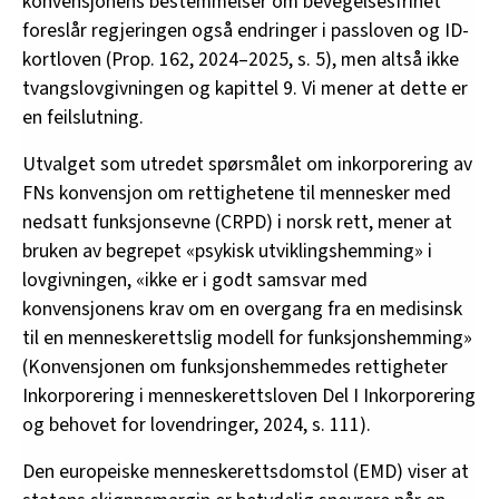
konvensjonens bestemmelser om bevegelsesfrihet
foreslår regjeringen også endringer i passloven og ID-
kortloven (Prop. 162, 2024–2025, s. 5), men altså ikke
Privat
tvangslovgivningen og kapittel 9. Vi mener at dette er
en feilslutning.
Bjørn Roar Vagle
er vernepleier med
mastergrad i atferdsvitenskap, seniorrådgiver
Utvalget som utredet spørsmålet om inkorporering av
Kompetansesenteret for rusfeltet (KORUS,
FNs konvensjon om rettighetene til mennesker med
Stavanger).
nedsatt funksjonsevne (CRPD) i norsk rett, mener at
bruken av begrepet «psykisk utviklingshemming» i
lovgivningen, «ikke er i godt samsvar med
konvensjonens krav om en overgang fra en medisinsk
til en menneskerettslig modell for funksjonshemming»
(Konvensjonen om funksjonshemmedes rettigheter
Inkorporering i menneskerettsloven Del I Inkorporering
og behovet for lovendringer, 2024, s. 111).
Den europeiske menneskerettsdomstol (EMD) viser at