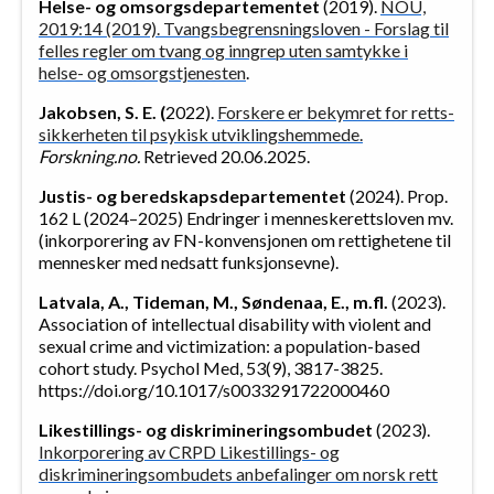
Helse- og omsorgsdepartementet
(2019).
NOU,
2019:14 (2019).
Tvangsbegrensningsloven - Forslag til
felles regler om tvang og inngrep uten samtykke i
helse- og omsorgstjenesten
.
Jakobsen, S. E. (
2022).
Forskere er bekymret for retts­
sikkerheten til psykisk utviklings­hemmede.
Forskning.no.
Retrieved 20.06.2025.
Justis- og beredskapsdepartementet
(2024). Prop.
162 L (2024–2025) Endringer i menneskerettsloven mv.
(inkorporering av FN-konvensjonen om rettighetene til
mennesker med nedsatt funksjonsevne).
Latvala, A., Tideman, M., Søndenaa, E., m.fl.
(2023).
Association of intellectual disability with violent and
sexual crime and victimization: a population-based
cohort study. Psychol Med, 53(9), 3817-3825.
https://doi.org/10.1017/s0033291722000460
Likestillings- og diskrimineringsombudet
(2023).
Inkorporering av CRPD Likestillings- og
diskrimineringsombudets anbefalinger om norsk rett