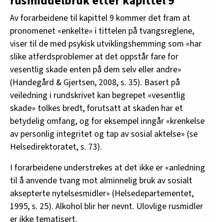
rusmiddelbruk etter kapittel 9
Av forarbeidene til kapittel 9 kommer det fram at
pronomenet «enkelte» i tittelen på tvangsreglene,
viser til de med psykisk utviklingshemming som «har
slike atferdsproblemer at det oppstår fare for
vesentlig skade enten på dem selv eller andre»
(Handegård & Gjertsen, 2008, s. 35). Basert på
veiledning i rundskrivet kan begrepet «vesentlig
skade» tolkes bredt, forutsatt at skaden har et
betydelig omfang, og for eksempel inngår «krenkelse
av personlig integritet og tap av sosial aktelse» (se
Helsedirektoratet, s. 73).
I forarbeidene understrekes at det ikke er «anledning
til å anvende tvang mot alminnelig bruk av sosialt
aksepterte nytelsesmidler» (Helsedepartementet,
1995, s. 25). Alkohol blir her nevnt. Ulovlige rusmidler
er ikke tematisert.