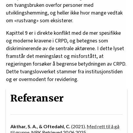
om tvangsbruken overfor personer med
utviklingshemming, og heller ikke hvor mange vedtak
om «rustvang» som eksisterer.
Kapittel 9 er i direkte konflikt med de mer spesifikke
og moderne kravene i CRPD, og betegnes som
diskriminerende av de sentrale aktørene. I dette lyset
framstår det meningsløst og misforstått, at
regjeringen forsøker å begrense betydningen av CRPD.
Dette tvangslovverket stammer fra institusjonstiden
og er overmodent for revidering.
Referanser
Akthar, S. A., & Oftedahl, C.
(2021).
Med rett til å gå
til grunne
. NRK Retrieved 20.06.2025.