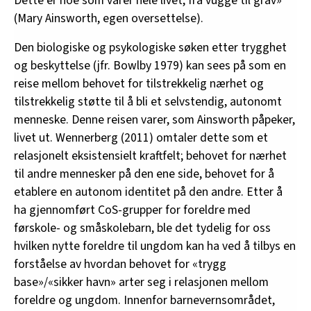
Dette er noe som varer hele livet, fra vugge til grav»
(Mary Ainsworth, egen oversettelse).
Den biologiske og psykologiske søken etter trygghet
og beskyttelse (jfr. Bowlby 1979) kan sees på som en
reise mellom behovet for tilstrekkelig nærhet og
tilstrekkelig støtte til å bli et selvstendig, autonomt
menneske. Denne reisen varer, som Ainsworth påpeker,
livet ut. Wennerberg (2011) omtaler dette som et
relasjonelt eksistensielt kraftfelt; behovet for nærhet
til andre mennesker på den ene side, behovet for å
etablere en autonom identitet på den andre. Etter å
ha gjennomført CoS-grupper for foreldre med
førskole- og småskolebarn, ble det tydelig for oss
hvilken nytte foreldre til ungdom kan ha ved å tilbys en
forståelse av hvordan behovet for «trygg
base»/«sikker havn» arter seg i relasjonen mellom
foreldre og ungdom. Innenfor barnevernsområdet,