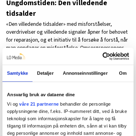
Ungdomstiden: Den villedende
tidsalder
«Den villedende tidsalder» med misforståelser,
overdrivelser og villedende signaler åpner for behovet
for reparasjon, og et initiativ til å forsøke å forstå, når
man oppdager en misforståelse. Omsorgspersonens
ansvar blir å ta ledelse i denne reparasjonen. Allen
(2008) peker på at nøkkelen til et suksessfylt
partnerskap mellom forelder og ungdom er:
Samtykke
Detaljer
Annonseinnstillinger
Om
1. En sterk kapasitet til å kommunisere om de økende
divergerende perspektiver og behov hos foreldre og
Ansvarlig bruk av dataene dine
ungdom.
Vi og
våre 21 partnerne
behandler de personlige
opplysningene dine, f.eks. IP-nummeret ditt, ved å bruke
2. En vilje hos begge parter til å tillate ungdommen å
teknologi som informasjonskapsler for å lagre og få
søke autonomi, mens foreldre-ungdoms-relasjonen
tilgang til informasjon på enheten din, sånn at vi kan tilby
vedlikeholdes.
deg personlige annonser og innhold samt annonse- og