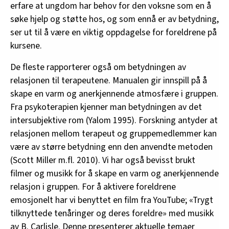
erfare at ungdom har behov for den voksne som en å
søke hjelp og støtte hos, og som ennå er av betydning,
ser ut til å være en viktig oppdagelse for foreldrene på
kursene.
De fleste rapporterer også om betydningen av
relasjonen til terapeutene. Manualen gir innspill på å
skape en varm og anerkjennende atmosfære i gruppen.
Fra psykoterapien kjenner man betydningen av det
intersubjektive rom (Yalom 1995). Forskning antyder at
relasjonen mellom terapeut og gruppemedlemmer kan
være av større betydning enn den anvendte metoden
(Scott Miller m.fl. 2010). Vi har også bevisst brukt
filmer og musikk for å skape en varm og anerkjennende
relasjon i gruppen. For å aktivere foreldrene
emosjonelt har vi benyttet en film fra YouTube; «Trygt
tilknyttede tenåringer og deres foreldre» med musikk
av B. Carlisle. Denne presenterer aktuelle temaer