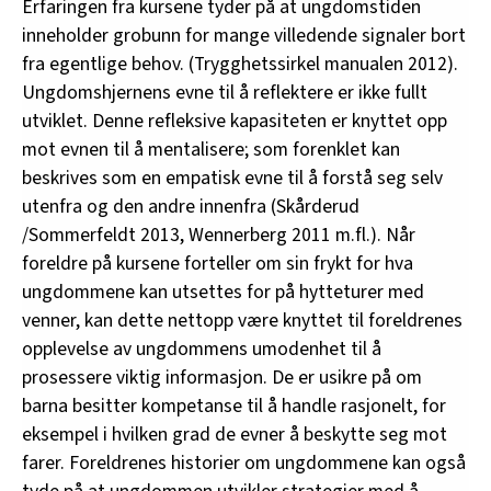
Erfaringen fra kursene tyder på at ungdomstiden
inneholder grobunn for mange villedende signaler bort
fra egentlige behov. (Trygghetssirkel manualen 2012).
Ungdomshjernens evne til å reflektere er ikke fullt
utviklet. Denne refleksive kapasiteten er knyttet opp
mot evnen til å mentalisere; som forenklet kan
beskrives som en empatisk evne til å forstå seg selv
utenfra og den andre innenfra (Skårderud
/Sommerfeldt 2013, Wennerberg 2011 m.fl.). Når
foreldre på kursene forteller om sin frykt for hva
ungdommene kan utsettes for på hytteturer med
venner, kan dette nettopp være knyttet til foreldrenes
opplevelse av ungdommens umodenhet til å
prosessere viktig informasjon. De er usikre på om
barna besitter kompetanse til å handle rasjonelt, for
eksempel i hvilken grad de evner å beskytte seg mot
farer. Foreldrenes historier om ungdommene kan også