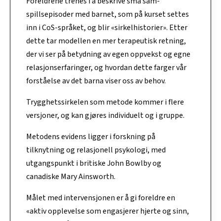
Foreldrene trenes i å beskrive små sam-
spillsepisoder med barnet, som på kurset settes
inn i CoS-språket, og blir «sirkelhistorier». Etter
dette tar modellen en mer terapeutisk retning,
der vi ser på betydning av egen oppvekst og egne
relasjonserfaringer, og hvordan dette farger vår
forståelse av det barna viser oss av behov.
Trygghetssirkelen som metode kommer i flere
versjoner, og kan gjøres individuelt og i gruppe.
Metodens evidens ligger i forskning på
tilknytning og relasjonell psykologi, med
utgangspunkt i britiske John Bowlby og
canadiske Mary Ainsworth.
Målet med intervensjonen er å gi foreldre en
«aktiv opplevelse som engasjerer hjerte og sinn,