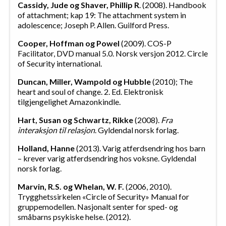
Cassidy, Jude og Shaver, Phillip R
. (2008). Handbook
of attachment; kap 19: The attachment system in
adolescence; Joseph P. Allen. Guilford Press.
Cooper, Hoffman og Powel
(2009). COS-P
Facilitator, DVD manual 5.0. Norsk versjon 2012. Circle
of Security international.
Duncan, Miller, Wampold og Hubble
(2010); The
heart and soul of change. 2. Ed. Elektronisk
tilgjengelighet Amazonkindle.
Hart, Susan og Schwartz, Rikke
(2008).
Fra
interaksjon til relasjon
. Gyldendal norsk forlag.
Holland, Hanne
(2013). Varig atferdsendring hos barn
– krever varig atferdsendring hos voksne. Gyldendal
norsk forlag.
Marvin, R.S. og Whelan, W. F.
(2006, 2010).
Trygghetssirkelen «Circle of Security» Manual for
gruppemodellen. Nasjonalt senter for sped- og
småbarns psykiske helse. (2012).