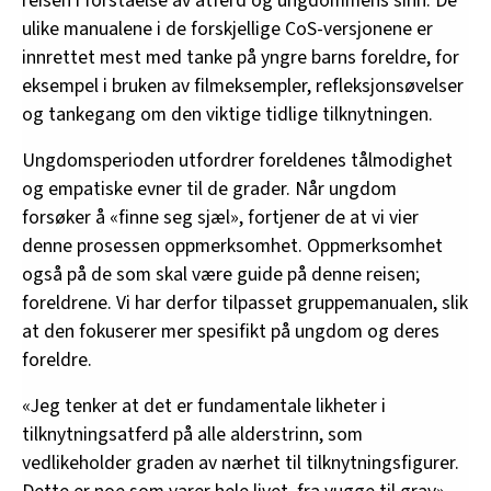
reisen i forståelse av atferd og ungdommens sinn. De
ulike manualene i de forskjellige CoS-versjonene er
innrettet mest med tanke på yngre barns foreldre, for
eksempel i bruken av filmeksempler, refleksjonsøvelser
og tankegang om den viktige tidlige tilknytningen.
Ungdomsperioden utfordrer foreldenes tålmodighet
og empatiske evner til de grader. Når ungdom
forsøker å «finne seg sjæl», fortjener de at vi vier
denne prosessen oppmerksomhet. Oppmerksomhet
også på de som skal være guide på denne reisen;
foreldrene. Vi har derfor tilpasset gruppemanualen, slik
at den fokuserer mer spesifikt på ungdom og deres
foreldre.
«Jeg tenker at det er fundamentale likheter i
tilknytningsatferd på alle alderstrinn, som
vedlikeholder graden av nærhet til tilknytningsfigurer.