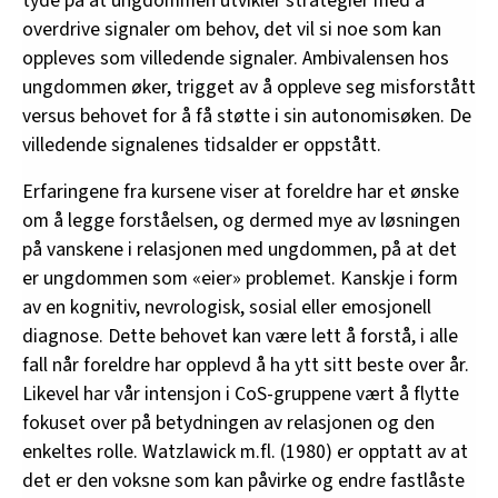
tyde på at ungdommen utvikler strategier med å
overdrive signaler om behov, det vil si noe som kan
oppleves som villedende signaler. Ambivalensen hos
ungdommen øker, trigget av å oppleve seg misforstått
versus behovet for å få støtte i sin autonomisøken. De
villedende signalenes tidsalder er oppstått.
Erfaringene fra kursene viser at foreldre har et ønske
om å legge forståelsen, og dermed mye av løsningen
på vanskene i relasjonen med ungdommen, på at det
er ungdommen som «eier» problemet. Kanskje i form
av en kognitiv, nevrologisk, sosial eller emosjonell
diagnose. Dette behovet kan være lett å forstå, i alle
fall når foreldre har opplevd å ha ytt sitt beste over år.
Likevel har vår intensjon i CoS-gruppene vært å flytte
fokuset over på betydningen av relasjonen og den
enkeltes rolle. Watzlawick m.fl. (1980) er opptatt av at
det er den voksne som kan påvirke og endre fastlåste