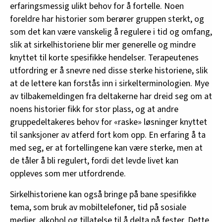
erfaringsmessig ulikt behov for å fortelle. Noen
foreldre har historier som berører gruppen sterkt, og
som det kan være vanskelig å regulere i tid og omfang,
slik at sirkelhistoriene blir mer generelle og mindre
knyttet til korte spesifikke hendelser. Terapeutenes
utfordring er å snevre ned disse sterke historiene, slik
at de lettere kan forstås inn i sirkelterminologien. Mye
av tilbakemeldingen fra deltakerne har dreid seg om at
noens historier fikk for stor plass, og at andre
gruppedeltakeres behov for «raske» løsninger knyttet
til sanksjoner av atferd fort kom opp. En erfaring å ta
med seg, er at fortellingene kan være sterke, men at
de tåler å bli regulert, fordi det levde livet kan
oppleves som mer utfordrende.
Sirkelhistoriene kan også bringe på bane spesifikke
tema, som bruk av mobiltelefoner, tid på sosiale
medier, alkohol og tillatelse til å delta på fester. Dette