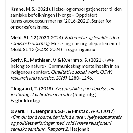
Krane, M.S.
(2021).
Helse- og omsorgstjenester til den
samiske befolkningen i Norge – Oppdatert
kunnskapsoppsummering
(2016-2021). Senter for
omsorgsforskning.
Meld. St. 12
(2023-2024).
Folkehelse og levekår i den
samiske befolkning.
Helse- og omsorgsdepartementet.
Meld. St. 12 (2023–2024) – regjeringen.no
Sørly, R., Mathisen, V. & Kvernmo, S.
(2021).
«We
belong to nature»: Communicating mental health in an
indigenous context.
Qualitative social work: QSW:
research and practice, 20(5)
, 1280–1296.
Thagaard, T.
(2018).
Systematikk og innlevelse: en
innføring i kvalitative metoder
(5. utg. utg.).
Fagbokforlaget.
Øverli, I. T., Bergman, S.H. & Finstad, A-K.
(2017).
«Om du tør å spørre, tør folk å svare»: hjelpeapparatets
og politiets erfaringer med vold i nære relasjoner i
samiske samfunn. Rapport 2.
Nasjonalt