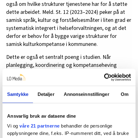
også om hvilke strukturer tjenestene har for å støtte
dette arbeidet. Meld. St. 12 (2023–2024) peker på at
samisk språk, kultur og forståelsesmåter i liten grad er
systematisk integrert i helseforvaltningen, og at det
derfor er behov for å bygge varige strukturer for
samisk kulturkompetanse i kommunene.
Dette er også et sentralt poeng i studien. Når
planlegging, koordinering og kompetanseheving
mangler, blir kulturkompetanse i praksis ofte liggende
hos enkeltansatte og kommuner. Arbeidet blir sårbart
når det er avhengig av ildsjeler framfor strukturerte
Samtykke
Detaljer
Annonseinnstillinger
Om
tiltak. Kultursensitiv praksis blir dermed
personavhengig. Om samiske menn møtes på en
kultursensitiv måte, kan i for stor grad være prisgitt
Ansvarlig bruk av dataene dine
hvem som er på jobb, hvor interessert den enkelte er,
Vi og
våre 21 partnerne
behandler de personlige
og om det tilfeldigvis finnes noen i tjenesten som har
opplysningene dine, f.eks. IP-nummeret ditt, ved å bruke
tatt ansvar utover det som er systematisk forventet.