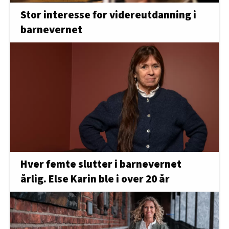
Stor interesse for videreutdanning i
barnevernet
Hver femte slutter i barnevernet
årlig. Else Karin ble i over 20 år