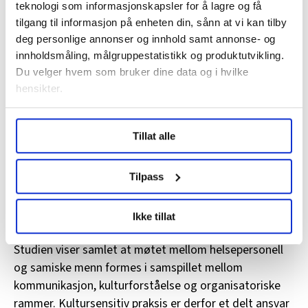
teknologi som informasjonskapsler for å lagre og få
tilgang til informasjon på enheten din, sånn at vi kan tilby
Forskning viser også at tilrettelegging for språk og
deg personlige annonser og innhold samt annonse- og
kultur ofte skjer tilfeldig og personavhengig, og at
innholdsmåling, målgruppestatistikk og produktutvikling.
helsepersonell ikke alltid er klar over pasientenes
Du velger hvem som bruker dine data og i hvilke
språklige behov før langt ut i behandlingsforløpet
hensikter.
(Dagsvold et al., 2016). Dette gjør at likeverdige
tjenester ikke bare er et spørsmål om holdninger, men
Under
mer info
kan du lese om hvordan dine personlige
om organisering. Skal kultursensitivitet bli noe mer enn
Tillat alle
data behandles og hvordan du kan velge hvordan de skal
et individuelt prosjekt, må det forankres i ledelse,
brukes. Du kan hele tiden endre eller trekke tilbake ditt
veiledning og kompetanseutvikling.
samtykke fra erklæringen om informasjonskapsler.
Tilpass
LO Medias publikasjoner frifagbevegelse.no, hk-nytt.no
Ikke tillat
Et delt ansvar
og fontene.no bruker informasjonskapsler (cookies) for å
lære hvordan våre nettsider blir brukt slik at vi tilby
Studien viser samlet at møtet mellom helsepersonell
relevant innhold, tilpassede annonser og utarbeide
og samiske menn formes i samspillet mellom
statistikk.
kommunikasjon, kulturforståelse og organisatoriske
Vi deler bare informasjon om hvordan du bruker
rammer. Kultursensitiv praksis er derfor et delt ansvar
nettstedet med LO Medias egne samarbeidspartnere