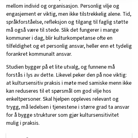
mellom individ og organisasjon. Personlig vilje og
innenfor analyse og annonsering. Disse er angitt i
oversikten lengre ned på denne siden.
engasjement er viktig, men ikke tilstrekkelig alene. Tid,
språkforståelse, refleksjon og tilgang til faglig støtte
må også være til stede. Slik det fungerer i mange
kommuner i dag, blir kulturkompetanse ofte en
tilfeldighet og et personlig ansvar, heller enn et tydelig
forankret kommunalt ansvar.
Studien bygger på et lite utvalg, og funnene må
forstås i lys av dette. Likevel peker den på noe viktig:
at kultursensitiv praksis i møte med samiske menn ikke
kan reduseres til et spørsmål om god vilje hos
enkeltpersoner. Skal hjelpen oppleves relevant og
trygg, må ledelsen i tjenestene i større grad ta ansvar
for å bygge strukturer som gjør kultursensitivitet
mulig i praksis.