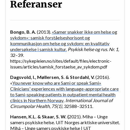
Referanser
Bongo, B. A.
(2013).
«Samer snakker ikke om helse og
sykdom»: samisk forståelseshorisont og
kommunikasjon om helse og sykdom: en kvalitativ
undersøkelse i samisk kultur.
Psykisk helse og rus. Nr. 1,
32–39.
https://sykepleien.no/sites/default/files/electronic-
issues/articles/samisk_forstaelse_av_sykdom.pdf
Dagsvold, I., Møllersen, S. & Stordahl, V.
(2016).
«
You never know who are Sami or speak Sami»
Clinicians' experiences with language-appropriate care
to Sami-speaking patients in outpatient mental health
clinics in Northern Norway
.
International Journal of
Circumpolar Health, 75(1)
, 32588–32511.
Hansen, K.L. & Skaar, S. W. (
2021). Miha – Unge
samers psykiske helse. UiT Norges arktiske universitet.
Mihá – Unge samers psykiske helse | UiT