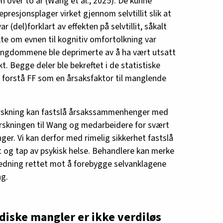
over to år (Wang et al., 2025). De kunne
epresjonsplager virket gjennom selvtillit slik at
 (del)forklart av effekten på selvtillit, såkalt
te om evnen til kognitiv omfortolkning var
 ungdommene ble deprimerte av å ha vært utsatt
t. Begge deler ble bekreftet i de statistiske
å forstå FF som en årsaksfaktor til manglende
rskning kan fastslå årsakssammenhenger med
forskningen til Wang og medarbeidere for svært
r. Vi kan derfor med rimelig sikkerhet fastslå
llit og tap av psykisk helse. Behandlere kan merke
ledning rettet mot å forebygge selvanklagene
g.
iske mangler er ikke verdiløs