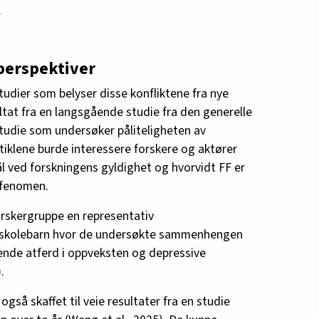
.
perspektiver
studier som belyser disse konfliktene fra nye
ultat fra en langsgående studie fra den generelle
udie som undersøker påliteligheten av
rtiklene burde interessere forskere og aktører
ål ved forskningens gyldighet og hvorvidt FF er
 fenomen.
forskergruppe en representativ
t skolebarn hvor de undersøkte sammenhengen
de atferd i oppveksten og depressive
.
så skaffet til veie resultater fra en studie