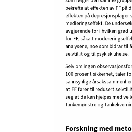
som følger den samme gruppen 
bekrefte at effekten av FF på d
effekten på depresjonsplager var
medieringseffekt. De undersøk
avgjørende for i hvilken grad
for FF, såkalt modereringseffek
analysene, noe som bidrar til 
selvtillit og til psykisk uhelse.
Selv om ingen observasjonsfo
100 prosent sikkerhet, taler 
sannsynlige årsakssammenhenge
at FF fører til redusert selvti
seg at de kan hjelpes med vei
tankemønstre og tankekvernin
Forskning med metod