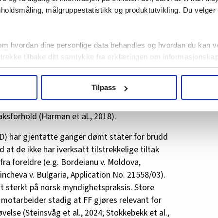
holdsmåling, målgruppestatistikk og produktutvikling. Du velge
elser og EMD
om hvordan dine personlige data behandles og hvordan du kan v
rsøkelser på ett tidspunkt) viser entydig at det
 trekke tilbake ditt samtykke fra erklæringen om informasjonskap
rt utsatt for fremmedgjørende påvirkning i
sert helse i voksenalder (Miralles et al.,
agbevegelse.no, hk-nytt.no og fontene.no bruker informasjonskaps
Tilpass
 om at langsgående oppfølgingsstudier, der man
ukt slik at vi tilby relevant innhold, tilpassede annonser og utarbe
ed to eller flere forskjellige tidspunkt er
m hvordan du bruker nettstedet med LO Medias egne samarbeidsp
saksforhold (Harman et al., 2018).
 i oversikten lengre ned på denne siden.
 har gjentatte ganger dømt stater for brudd
 at de ikke har iverksatt tilstrekkelige tiltak
a foreldre (e.g. Bordeianu v. Moldova,
ncheva v. Bulgaria, Application No. 21558/03).
ert sterkt på norsk myndighetspraksis. Store
 motarbeider stadig at FF gjøres relevant for
else (Steinsvåg et al., 2024; Stokkebekk et al.,