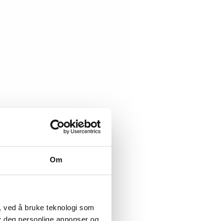
Om
, ved å bruke teknologi som
lby deg personlige annonser og