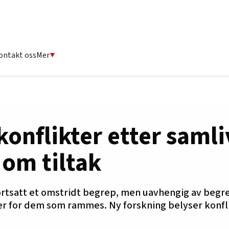
ontakt oss
Mer
konflikter etter samli
 om tiltak
rtsatt et omstridt begrep, men uavhengig av begr
r for dem som rammes. Ny forskning belyser konfli