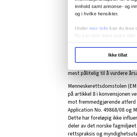
innhold samt annonse- og inn
og i hvilke hensikter.
Tverrsnittsundersøk
Under
mer info
kan du lese 
Tverrsnittsundersøkelser (unde
Du kan hele tiden endre eller
er sammenheng mellom å ha væ
barne- og ungdomsalder og redu
LO Medias publikasjoner frif
Ikke tillat
2023). Der er allmenn enighet
hvordan våre nettsider blir br
undersøker den samme gruppen v
Vi deler bare informasjon o
mest pålitelig til å vurdere år
annonsering. Disse er angitt
Menneskerettsdomstolen (EMD)
på artikkel 8 i konvensjonen ved
mot fremmedgjørende atferd fr
Application No. 49868/08 og Mi
Dette har foreløpig ikke influ
deler av det norske fagmiljøet
rettspraksis og myndighetsutøv