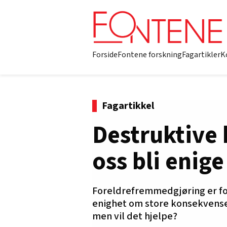
Forside
Fontene forskning
Fagartikler
K
Fagartikkel
Destruktive 
oss bli enige
Foreldrefremmedgjøring er fo
enighet om store konsekvense
men vil det hjelpe?