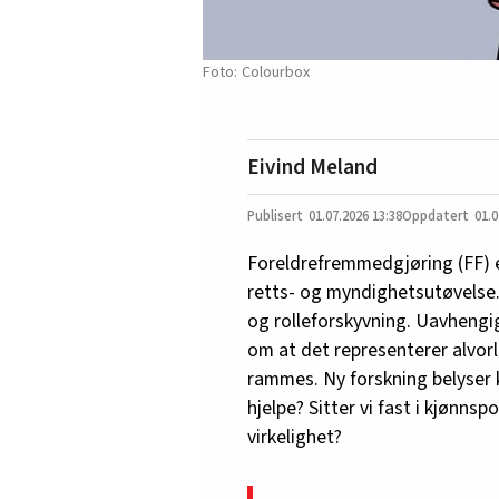
Colourbox
Eivind Meland
01.07.2026
13:38
01.0
Foreldrefremmedgjøring (FF) e
retts- og myndighetsutøvelse.
og rolleforskyvning. Uavhengi
om at det representerer alvorl
rammes. Ny forskning belyser k
hjelpe? Sitter vi fast i kjønnsp
virkelighet?