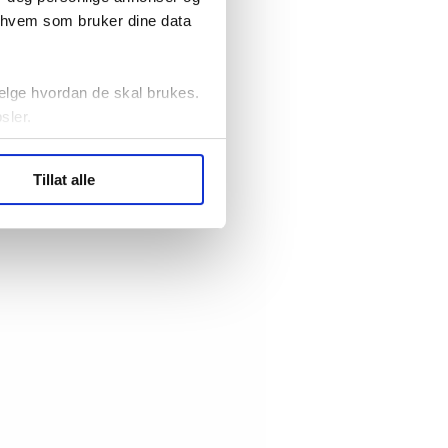
r hvem som bruker dine data
elge hvordan de skal brukes.
sler.
ler (cookies) for å lære
Tillat alle
ide statistikk.
artnere innenfor analyse og