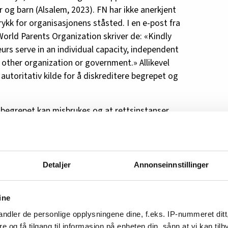
 og barn (Alsalem, 2023). FN har ikke anerkjent
emeritus ved UiB, spesialist i
ykk for organisasjonens ståsted. I en e-post fra
er i Bergen kommune
World Parents Organization skriver de: «Kindly
urs serve in an individual capacity, independent
 other organization or government.» Allikevel
utoritativ kilde for å diskreditere begrepet og
FF-begrepet kan misbrukes og at rettsinstanser
t er dokumentert også fra forskere innen FF-
l også anerkjenne at saklig kritikk, som påpeker
kumenterer begrepsgyldighet (at FF er et
men) og langsgående studier som viser at FF
Detaljer
Annonseinnstillinger
is berettiget (Milchman, 2016).
rtikkelen fra Steinsvåg og medforfattere i
ine
år at FF-talspersoner er fremmedgjort for
ndler de personlige opplysningene dine, f.eks. IP-nummeret ditt
nsvåg et al., 2024).
re og få tilgang til informasjon på enheten din, sånn at vi kan ti