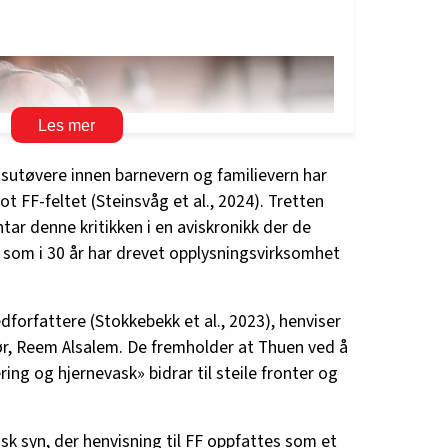
utøvere innen barnevern og familievern har
t FF-feltet (Steinsvåg et al., 2024). Tretten
tar denne kritikken i en aviskronikk der de
som i 30 år har drevet opplysningsvirksomhet
forfattere (Stokkebekk et al., 2023), henviser
tør, Reem Alsalem. De fremholder at Thuen ved å
ng og hjernevask» bidrar til steile fronter og
co.no
isk syn, der henvisning til FF oppfattes som et