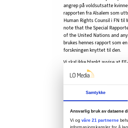
angrep på voldsutsatte kvinner
Eivind Meland er professor 
rapporten fra Alsalem som uttr
allmennmedisin og veiled
Human Rights Counsil i FN til 
note that the Special Rapporte
eivind.meland@uib.no
of the United Nations and any
brukes hennes rapport som en a
forskningen knyttet til den.
Vi skal ikke blankt avvise at 
kan gjøre bekreftelsesfeil. De
miljøet (Warshak, 2020). Vi ska
at det mangler studier som do
veldefinert og avgrenset feno
Samtykke
skader framtidig helse, er delv
Det er også et hovedpoeng i a
Ansvarlig bruk av dataene d
Fokus på Familien der de påst
Vi og
våre 21 partnerne
beha
fremmedgjøringsbegrepet (Stei
informasjonskapsler for å lag