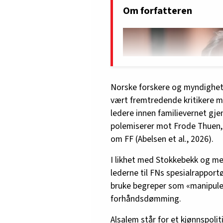
Om forfatteren
Norske forskere og myndighets
vært fremtredende kritikere mo
ledere innen familievernet gjen
polemiserer mot Frode Thuen, 
om FF (Abelsen et al., 2026).
I likhet med Stokkebekk og med
lederne til FNs spesialrappor
bruke begreper som «manipuleri
forhåndsdømming.
Pixel & Co AS - www.pixel
Alsalem står for et kjønnspolit