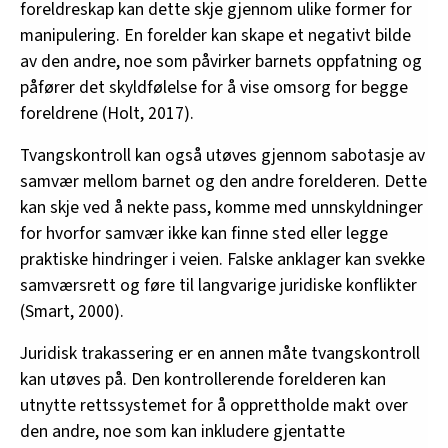
foreldreskap kan dette skje gjennom ulike former for
helserådgiver for flyktninger i Bærum kommune.
manipulering. En forelder kan skape et negativt bilde
Hun har skrevet barneboken «Malu får nye
av den andre, noe som påvirker barnets oppfatning og
fletter» og er medforfatter av boken «Veiledning
påfører det skyldfølelse for å vise omsorg for begge
av minoritetsforeldre – sammen om
foreldrene (Holt, 2017).
barneoppdragelse» og er prosjektleder i den
frivillige organisasjonen Center for African
Tvangskontroll kan også utøves gjennom sabotasje av
Mental Health Promotion and Cultural
samvær mellom barnet og den andre forelderen. Dette
Competence (CampCom).
kan skje ved å nekte pass, komme med unnskyldninger
for hvorfor samvær ikke kan finne sted eller legge
Moses Deyegbe Kuvoame
er sosiolog med en
praktiske hindringer i veien. Falske anklager kan svekke
PhD-grad fra Juridisk fakultet, Institutt for
samværsrett og føre til langvarige juridiske konflikter
kriminologi og rettssosiologi, Universitetet i
(Smart, 2000).
Oslo. Førsteamanuensis ved Fakultet for Helse
og Sosialvitenskap, Institutt for helse-, sosial-
Juridisk trakassering er en annen måte tvangskontroll
og velferdsfag, Universitetet i Sørøst-Norge.
kan utøves på. Den kontrollerende forelderen kan
Har jobbet i flere år i Uteseksjonen i Oslo og var
utnytte rettssystemet for å opprettholde makt over
medlem av Rusreformutvalget, By- og
den andre, noe som kan inkludere gjentatte