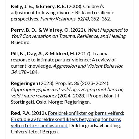
Kelly, J. B., & Emery, R. E.
(2003). Children’s
adjustment following divorce: Risk and resilience
perspectives.
Family Relations, 52(4)
, 352–362.
Perry, B. D., & Winfrey, O.
(2022).
What Happened to
You? Conversation on Trauma, Resilience, and Healing
.
Bluebird.
Pill, N., Day, A., & Mildred, H.
(2017). Trauma
response to intimate partner violence: A review of
current knowledge.
Aggression and Violent Behavior,
34
, 178–184.
Regjeringen
(2023). Prop. St. 36 (2023–2024):
Opptrappingsplan mot vold og overgrep mot barn og
vold i nære relasjoner
(2024–2028) [Proposisjon til
Stortinget]. Oslo, Norge: Regjeringen.
Rød, P.A.
(2012).
Foreldrekonflikter og barns velferd:
En studie av foreldrekonflikters betydning for barns
velferd etter samlivsbrudd.
Doktorgradsavhandling,
Universitetet i Bergen.