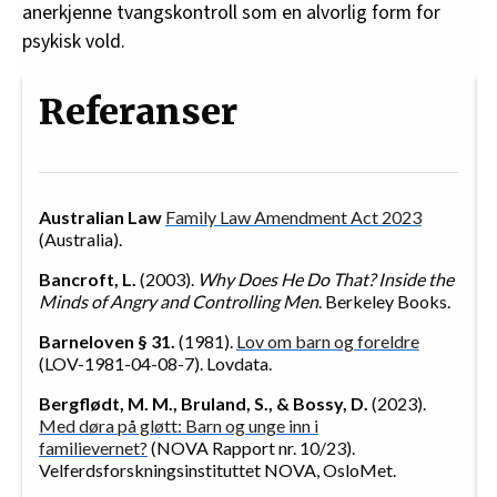
anerkjenne tvangskontroll som en alvorlig form for
psykisk vold.
Referanser
Australian Law
Family Law Amendment Act 2023
(Australia).
Bancroft, L.
(2003).
Why Does He Do That? Inside the
Minds of Angry and Controlling Men
. Berkeley Books.
Barneloven § 31.
(1981).
Lov om barn og foreldre
(LOV-1981-04-08-7). Lovdata.
Bergflødt, M. M., Bruland, S., & Bossy, D.
(2023).
Med døra på gløtt: Barn og unge inn i
familievernet?
(NOVA Rapport nr. 10/23).
Velferdsforskningsinstituttet NOVA, OsloMet.