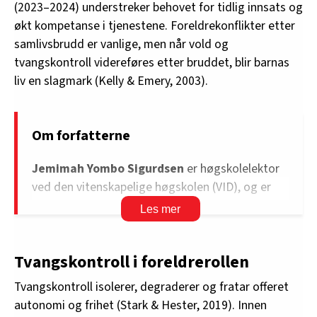
(2023–2024) understreker behovet for tidlig innsats og
økt kompetanse i tjenestene. Foreldrekonflikter etter
samlivsbrudd er vanlige, men når vold og
tvangskontroll videreføres etter bruddet, blir barnas
liv en slagmark (Kelly & Emery, 2003).
Om forfatterne
Jemimah Yombo Sigurdsen
er høgskolelektor
ved den vitenskapelige høgskolen (VID), og er
familieveileder ved Memox. Hun er
spesialsykepleier med en mastergrad i
helseøkonomi og helseledelse fra det
Tvangskontroll i foreldrerollen
medisinske fakultetet, institutt for helse og
samfunn, Universitetet i Oslo, og
Tvangskontroll isolerer, degraderer og fratar offeret
videreutdanning i kognitiv atferdsterapi for barn
autonomi og frihet (Stark & Hester, 2019). Innen
og unge fra RBUP. Hun har jobbet som