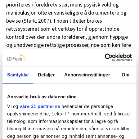
prioriteres i foreldretvister, mens psykisk vold og
manipulasjon ofte er vanskeligere å dokumentere og
bevise (Stark, 2007). I noen tilfeller brukes
rettssystemet som et verktøy for å opprettholde
kontroll over den andre forelderen, gjennom hyppige
og unødvendige rettslige prosesser, noe som kan føre
til økonomisk og emosjonell utmattelse for den
utsatte forelderen (Smart, 2000).
En løsning kan være å gi en tydeligere juridisk
Samtykke
Detaljer
Annonseinnstillinger
Om
definisjon av tvangskontroll i foreldrekonflikter, på
samme måte som enkelte land har gjort med
Ansvarlig bruk av dataene dine
partnerrelasjoner. I Storbritannia ble Serious Crime Act
(2015) utvidet til å inkludere tvangskontroll som en
Vi og
våre 21 partnerne
behandler de personlige
straffbar handling, noe som også kan ha implikasjoner
opplysningene dine, f.eks. IP-nummeret ditt, ved å bruke
teknologi som informasjonskapsler for å lagre og få
for foreldretvister. Ved å integrere en lignende
tilgang til informasjon på enheten din, sånn at vi kan tilby
bestemmelse i barneretten, kan domstoler lettere
deg personlige annonser og innhold samt annonse- og
identifisere og ta hensyn til manipulasjon,