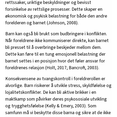
levekårsutvalget, og
rettssaker, uriktige beskyldninger og bevisst
Barneverninstitusjonsutvalget. Kuvoame driver
forsinkelse av rettslige prosesser. Dette skaper en
den frivillige organisasjonen Center for African
økonomisk og psykisk belastning for både den andre
Mental Health Promotion and Cultural
forelderen og barnet (Johnson, 2008).
Competence (CampCom).
Barn kan også bli brukt som budbringere i konflikten.
Når foreldrene ikke kommuniserer direkte, kan barnet
bli presset til å overbringe beskjeder mellom dem.
Dette kan føre til en tung emosjonell belastning der
barnet settes i en posisjon hvor det føler ansvar for
foreldrenes relasjon (Holt, 2017; Bancroft, 2003).
Konsekvensene av tvangskontroll i foreldrerollen er
alvorlige. Barn risikerer å utvikle stress, skyldfølelse og
lojalitetskonflikter. De kan bli aktive brikker i en
maktkamp som påvirker deres psykososiale utvikling
og trygghetsfølelse (Kelly & Emery, 2003). Som
samfunn må vi beskytte disse barna og sikre at de ikke