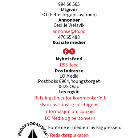
994 66 565
Utgiver
FO (Fellesorganisasjonen)
Annonser
Cesilie Welsvik
annonse@fo.no
476 65 488
Sosiale medier
Nyhetsfeed
RSS-feed
Postadresse
LO Media
Postboks 8964, Youngstorget
0028 Oslo
Les også:
· Retningslinjer for kommentarfelt
· Bruk av kunstig intelligens
· Informasjon om cookies
· LO Media og personvern
Fontene er medlem av Fagpressen:
· Redaktørplakaten