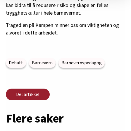
kan bidra til å redusere risiko og skape en felles
nettstedet med LO Medias egne samarbeidspartnere
trygghetskultur i hele barnevernet.
innenfor analyse og annonsering. Disse er angitt i
oversikten lengre ned på denne siden.
Tragedien på Kampen minner oss om viktigheten og
alvoret i dette arbeidet.
Debatt
Barnevern
Barnevernspedagog
Del artikkel
Flere saker