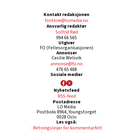
Kontakt redaksjonen
fontene@lomedia.no
Ansvarlig redaktør
Solfrid Rød
994 66 565
Utgiver
FO (Fellesorganisasjonen)
Annonser
Cesilie Welsvik
annonse@fo.no
476 65 488
Sosiale medier
Nyhetsfeed
RSS-feed
Postadresse
LO Media
Postboks 8964, Youngstorget
0028 Oslo
Les også:
· Retningslinjer for kommentarfelt