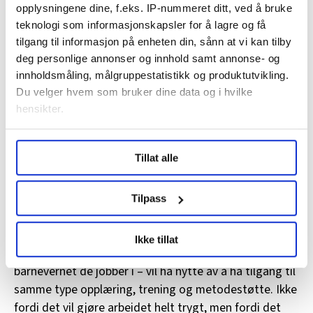
opplysningene dine, f.eks. IP-nummeret ditt, ved å bruke
Denne erkjennelsen er ikke et uttrykk for nederlag,
teknologi som informasjonskapsler for å lagre og få
tilgang til informasjon på enheten din, sånn at vi kan tilby
men for realisme. Sikkerhetsarbeidet kan aldri fjerne
deg personlige annonser og innhold samt annonse- og
risikoen helt, men det kan redusere den, gjøre oss
innholdsmåling, målgruppestatistikk og produktutvikling.
bedre forberedt og gi ansatte trygghet i at de står i et
Du velger hvem som bruker dine data og i hvilke
faglig fellesskap som har tatt temaet på alvor.
hensikter.
Under
mer info
kan du lese om hvordan dine personlige
Veien videre
Tillat alle
data behandles og hvordan du kan velge hvordan de skal
brukes. Du kan hele tiden endre eller trekke tilbake ditt
Kunnskapen og ferdighetene i trygghet og sikkerhet er
samtykke fra erklæringen om informasjonskapsler.
godt implementert i statlige barnevernsinstitusjoner.
Tilpass
Det betyr ikke at vi ikke kan bli enda bedre. Arbeidet
LO Medias publikasjoner frifagbevegelse.no, hk-nytt.no
må videreutvikles, og kunnskapen må deles bredt i
Ikke tillat
og fontene.no bruker informasjonskapsler (cookies) for å
sektoren. Alle ansatte – uavhengig av hvilken del av
lære hvordan våre nettsider blir brukt slik at vi tilby
barnevernet de jobber i – vil ha nytte av å ha tilgang til
relevant innhold, tilpassede annonser og utarbeide
samme type opplæring, trening og metodestøtte. Ikke
statistikk.
fordi det vil gjøre arbeidet helt trygt, men fordi det
Vi deler bare informasjon om hvordan du bruker