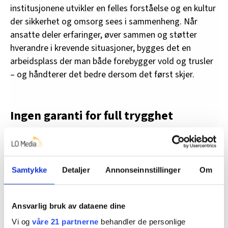
institusjonene utvikler en felles forståelse og en kultur
der sikkerhet og omsorg sees i sammenheng. Når
ansatte deler erfaringer, øver sammen og støtter
hverandre i krevende situasjoner, bygges det en
arbeidsplass der man både forebygger vold og trusler
– og håndterer det bedre dersom det først skjer.
Ingen garanti for full trygghet
Selv med all denne systematikken, all treningen og de
beste risikovurderingene, kan vi aldri garantere et
hundre prosent trygt arbeidsmiljø. Arbeid med barn og
Samtykke
Detaljer
Annonseinnstillinger
Om
unge i sårbare livssituasjoner vil alltid innebære en viss
grad av usikkerhet. Det er nettopp derfor
sikkerhetsarbeidet må forstås som en kontinuerlig
Ansvarlig bruk av dataene dine
prosess, ikke et mål man en gang for alle kan krysse av
Vi og
våre 21 partnerne
behandler de personlige
som «oppnådd».