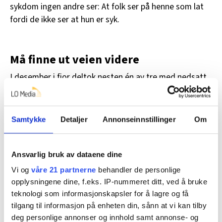
sykdom ingen andre ser: At folk ser på henne som lat
fordi de ikke ser at hun er syk.
Må finne ut veien videre
I desember i fjor deltok nesten én av tre med nedsatt
arbeidsevne i
en eller annen form for arbeidsrettet
tiltak
, ifølge Nav. Sørensen er blant disse, hun går på
det
som heter avklaringstiltak
. I møter med Nav
Samtykke
Detaljer
Annonseinnstillinger
Om
forsøker de nå å finne ut hva hun kan gjøre videre.
Et annet tiltak Nav har er lønnstilskudd
. Det betyr at
Ansvarlig bruk av dataene dine
arbeidsgiver får dekket en del av lønna di fordi du har
Vi og
våre 21 partnerne
behandler de personlige
problemer med å jobbe på ordinære lønns- og
opplysningene dine, f.eks. IP-nummeret ditt, ved å bruke
arbeidsvilkår. Har du en langvarig eller kronisk sykdom
teknologi som informasjonskapsler for å lagre og få
som fører til lengre sykefravær, kan du eller
tilgang til informasjon på enheten din, sånn at vi kan tilby
arbeidsgiveren din også søke om at Nav dekker
deg personlige annonser og innhold samt annonse- og