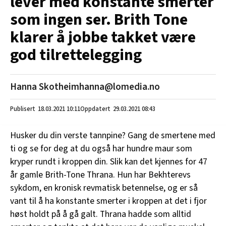
lever med konstante smerter
som ingen ser. Brith Tone
klarer å jobbe takket være
god tilrettelegging
Hanna Skotheim
hanna@lomedia.no
18.03.2021
10:11
29.03.2021 08:43
Husker du din verste tannpine? Gang de smertene med
ti og se for deg at du også har hundre maur som
kryper rundt i kroppen din. Slik kan det kjennes for 47
år gamle Brith-Tone Thrana. Hun har Bekhterevs
sykdom, en kronisk revmatisk betennelse, og er så
vant til å ha konstante smerter i kroppen at det i fjor
høst holdt på å gå galt. Thrana hadde som alltid