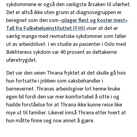
sykdommene er også den vanligste årsaken til uførhet.
Det er altså ikke uten grunn at diagnosegruppen er
beregnet som den som
«plager flest og koster mest»
.
Tall fra Folkehelseinstituttet (FHI)
viser at det er
særlig mange med revmatiske sykdommer som faller
ut av arbeidslivet. I en studie av pasienter i Oslo med
Bekhterevs sykdom var 40 prosent av deltakerne
uføretrygdet.
Det var den veien Thrana fryktet at det skulle gå hvis
hun fortsatte i jobben som saksbehandler i
barnevernet. Thranas arbeidsgiver lot henne bruke
egen bil fordi den var mer komfortabel å sitte i og
hadde forståelse for at Thrana ikke kunne reise like
mye ut til familier. Likevel innså Thrana etter hvert at
hun måtte finne seg noe annet å gjøre.