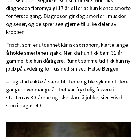
Det skjedde i Regine Frisch sitt tilfelle. Hun fikk
diagnosen fibromyalgi 17 år etter at hun kjente smerte
for første gang. Diagnosen gir deg smerter i muskler
og sener, og de sprer seg gjerne til ulike deler av
kroppen.
Frisch, som er utdannet klinisk sosionom, klarte lenge
å holde smertene i sjakk. Men da hun fikk barn 31 år
gammel ble hun dårligere. Rundt samme tid fikk hun ny
jobb på avdeling for rusmedisin ved Helse Bergen.
– Jeg klarte ikke å være til stede og ble sykmeldt flere
ganger over mange år. Det var fryktelig å være i
starten av 30-årene og ikke klare å jobbe, sier Frisch
som i dag er 40.