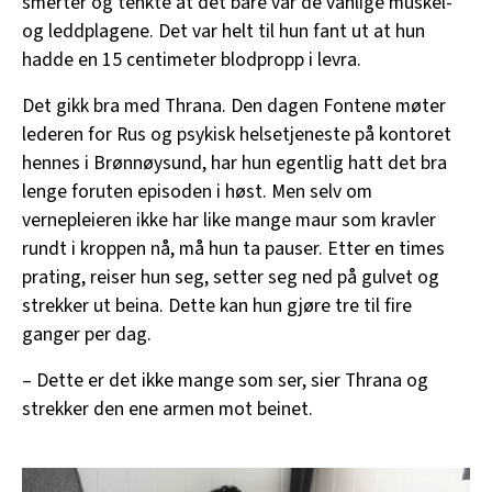
smerter og tenkte at det bare var de vanlige muskel-
og leddplagene. Det var helt til hun fant ut at hun
hadde en 15 centimeter blodpropp i levra.
Det gikk bra med Thrana. Den dagen Fontene møter
lederen for Rus og psykisk helsetjeneste på kontoret
hennes i Brønnøysund, har hun egentlig hatt det bra
lenge foruten episoden i høst. Men selv om
vernepleieren ikke har like mange maur som kravler
rundt i kroppen nå, må hun ta pauser. Etter en times
prating, reiser hun seg, setter seg ned på gulvet og
strekker ut beina. Dette kan hun gjøre tre til fire
ganger per dag.
– Dette er det ikke mange som ser, sier Thrana og
strekker den ene armen mot beinet.