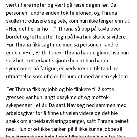
vært i flere møter og vært på reise dagen før. Da
personen i andre enden tok telefonen, og Thrana
skulle introdusere seg selv, kom hun ikke lenger enn til:
«Hei, det her er ho …". Thrana så opp på tavla over
bordet og lette etter tegn på hva hun skulle si videre.
Før Thrana fikk sagt noe mer, sa personen i andre
enden: «Hei, Brith Tone». Thrana hadde glemt hva hun
selv het. I etterkant skjønte hun at hun hadde
symptomer på fatigue, en vedvarende tilstand av
utmattelse som ofte er forbundet med annen sykdom.
Før Thrana fikk ny jobb og ble flinkere til å sette
grenser, var hun langtidssykmeldt og mottok
sykepenger i et år. Da satt Nav seg ned sammen med
arbeidsgiver for å finne ut veien videre og det ble
snakk om arbeidsavklaringspenger, satt Thrana beinet
ned. Hun orket ikke tanken på å ikke kunne jobbe så