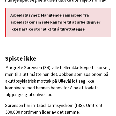
hun kjempet seg hele tiden tilbake uten hjelp fra Nav.
Arbeidstilsynet: Manglende samarbeid fra
arbeidstaker sin side kan føre til at arbeidsgiver
ikke har like stor plikt til å tilrettelegge
Spiste ikke
Margrete Sørensen (34) ville heller ikke krype til korset,
men til slutt måtte hun det. Jobben som sosionom på
akuttpsykiatrisk mottak på Ullevål lot seg ikke
kombinere med hennes behov for å ha et toalett
tilgjengelig til enhver tid.
Sørensen har irritabel tarmsyndrom (IBS). Omtrent
500.000 nordmenn lider av det samme.