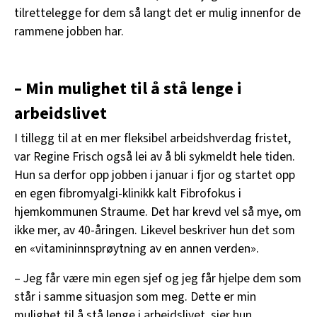
tilrettelegge for dem så langt det er mulig innenfor de
rammene jobben har.
– Min mulighet til å stå lenge i
arbeidslivet
I tillegg til at en mer fleksibel arbeidshverdag fristet,
var Regine Frisch også lei av å bli sykmeldt hele tiden.
Hun sa derfor opp jobben i januar i fjor og startet opp
en egen fibromyalgi-klinikk kalt Fibrofokus i
hjemkommunen Straume. Det har krevd vel så mye, om
ikke mer, av 40-åringen. Likevel beskriver hun det som
en «vitamininnsprøytning av en annen verden».
– Jeg får være min egen sjef og jeg får hjelpe dem som
står i samme situasjon som meg. Dette er min
mulighet til å stå lenge i arbeidslivet, sier hun.