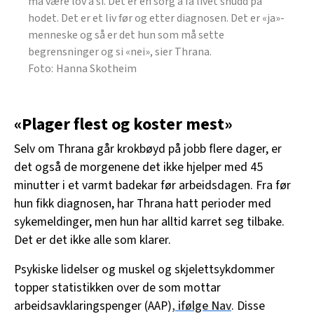
må være lov å si. Det er en sorg å få livet snudd på
hodet. Det er et liv før og etter diagnosen. Det er «ja»-
menneske og så er det hun som må sette
begrensninger og si «nei», sier Thrana.
Hanna Skotheim
«Plager flest og koster mest»
Selv om Thrana går krokbøyd på jobb flere dager, er
det også de morgenene det ikke hjelper med 45
minutter i et varmt badekar før arbeidsdagen. Fra før
hun fikk diagnosen, har Thrana hatt perioder med
sykemeldinger, men hun har alltid karret seg tilbake.
Det er det ikke alle som klarer.
Psykiske lidelser og muskel og skjelettsykdommer
topper statistikken over de som mottar
arbeidsavklaringspenger (AAP)
, ifølge Nav
. Disse