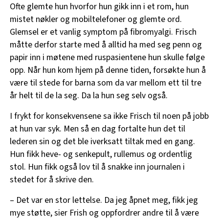
Ofte glemte hun hvorfor hun gikk inn i et rom, hun
mistet nøkler og mobiltelefoner og glemte ord.
Glemsel er et vanlig symptom på fibromyalgi. Frisch
måtte derfor starte med å alltid ha med seg penn og
papir inn i møtene med ruspasientene hun skulle følge
opp. Når hun kom hjem på denne tiden, forsøkte hun å
være til stede for barna som da var mellom ett til tre
år helt til de la seg. Da la hun seg selv også.
I frykt for konsekvensene sa ikke Frisch til noen på jobb
at hun var syk. Men så en dag fortalte hun det til
lederen sin og det ble iverksatt tiltak med en gang.
Hun fikk heve- og senkepult, rullemus og ordentlig
stol. Hun fikk også lov til å snakke inn journalen i
stedet for å skrive den.
– Det var en stor lettelse. Da jeg åpnet meg, fikk jeg
mye støtte, sier Frish og oppfordrer andre til å være