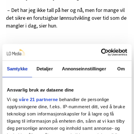
– Det har jeg ikke tall på her og nå, men for mange vil
det sikre en forutsigbar lønnsutvikling over tid som de
mangler i dag, sier hun.
Unio vil skifte tariffavtale
Unio varslet ved oppstarten av forhandlingene at de
ønsker å gå bort fra tariffsamarbeidet med LO Stat og
Samtykke
Detaljer
Annonseinnstillinger
Om
YS.
– Målet vårt i årets lønnsoppgjør er å få på plass en ny
Ansvarlig bruk av dataene dine
tariffavtale som sikrer lønnsutviklingen til
Vi og
våre 21 partnerne
behandler de personlige
utdanningsgruppene, sier forhandlingsleder Guro
opplysningene dine, f.eks. IP-nummeret ditt, ved å bruke
Lind.
teknologi som informasjonskapsler for å lagre og få
tilgang til informasjon på enheten din, sånn at vi kan tilby
De vil inngå en ny, felles tariffavtale med
deg personlige annonser og innhold samt annonse- og
Akademikerne, som allerede har sin egen.