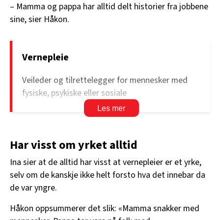
– Mamma og pappa har alltid delt historier fra jobbene
sine, sier Håkon.
Vernepleie
Veileder og tilrettelegger for mennesker med
fysiske, psykiske eller sosiale
funksjonsnedsettelser.
Arbeider innenfor helse- og sosialsektoren, i
kommunale hjemmetjenester, dagtilbud eller i
Har visst om yrket alltid
spesialisthelsetjenesten.
Ina sier at de alltid har visst at vernepleier er et yrke,
Medianlønn for vernepleiere er 629.760 kroner.
selv om de kanskje ikke helt forsto hva det innebar da
de var yngre.
Kilde: Utdanning.no
Håkon oppsummerer det slik: «Mamma snakker med