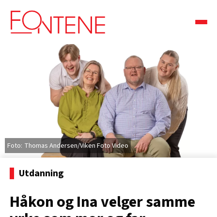
Thomas Andersen/Viken Foto Video
Utdanning
Håkon og Ina velger samme