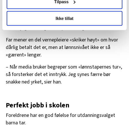
Tilpass
– Er lønn noe dere ungdommer tenker på?
LO Medias publikasjoner frifagbevegelse.no, hk-nytt.no
Ikke tillat
– Ja, men det er ikke det som betyr aller mest, for da
og fontene.no bruker informasjonskapsler (cookies) for å
hadde jeg ikke valgt vernepleie, vedgår Håkon.
lære hvordan våre nettsider blir brukt slik at vi tilby
relevant innhold, tilpassede annonser og utarbeide
Far mener en del vernepleiere «skriker høyt» om hvor
statistikk.
dårlig betalt det er, men at lønnsnivået ikke er så
Vi deler bare informasjon om hvordan du bruker
«gærent» lenger.
nettstedet med LO Medias egne samarbeidspartnere
innenfor analyse og annonsering. Disse er angitt i
– Når media bruker begreper som «lønnstapernes tur»,
oversikten lengre ned på denne siden.
så forsterker det et inntrykk. Jeg synes færre bør
snakke ned yrket, sier han.
Perfekt jobb i skolen
Foreldrene har en god følelse for utdanningsvalget
barna tar.