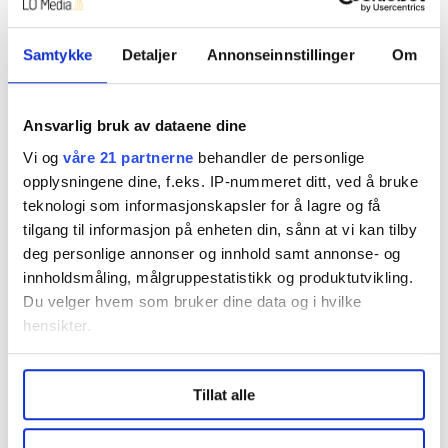
valgte vernepleie, sier mor.
– Å, hvorfor det?
Samtykke
Detaljer
Annonseinnstillinger
Om
– Turnus er ofte påkrevd, og så tenker jeg at det kunne
betalt seg bedre, i alle fall kommunalt ansatte
Ansvarlig bruk av dataene dine
miljøterapeuter, sier hun.
Vi og
våre 21 partnerne
behandler de personlige
opplysningene dine, f.eks. IP-nummeret ditt, ved å bruke
Far mener mye turnus ikke trenger være negativt. Man
teknologi som informasjonskapsler for å lagre og få
får utbetalt tillegg for vakter helg og kveld og
tilgang til informasjon på enheten din, sånn at vi kan tilby
helligdager.
deg personlige annonser og innhold samt annonse- og
innholdsmåling, målgruppestatistikk og produktutvikling.
Han framhever også at det er gode muligheter for å
Du velger hvem som bruker dine data og i hvilke
videreutdanne seg og få høynet lønna.
hensikter.
Anki er for eksempel blitt klinisk vernepleier gjennom
Under
mer info
kan du lese om hvordan dine personlige
FOs godkjenningsordning og har til sammen 6,5 års
Tillat alle
data behandles og hvordan du kan velge hvordan de skal
utdanning. Det får hun økonomisk god uttelling for nå,
brukes. Du kan hele tiden endre eller trekke tilbake ditt
påpeker hun.
samtykke fra erklæringen om informasjonskapsler.