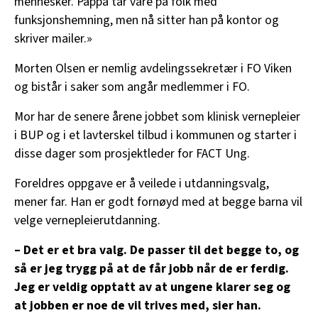
mennesker. Pappa tar vare på folk med
funksjonshemning, men nå sitter han på kontor og
skriver mailer.»
Morten Olsen er nemlig avdelingssekretær i FO Viken
og bistår i saker som angår medlemmer i FO.
Mor har de senere årene jobbet som klinisk vernepleier
i BUP og i et lavterskel tilbud i kommunen og starter i
disse dager som prosjektleder for FACT Ung.
Foreldres oppgave er å veilede i utdanningsvalg,
mener far. Han er godt fornøyd med at begge barna vil
velge vernepleierutdanning.
– Det er et bra valg. De passer til det begge to, og
så er jeg trygg på at de får jobb når de er ferdig.
Jeg er veldig opptatt av at ungene klarer seg og
at jobben er noe de vil trives med, sier han.