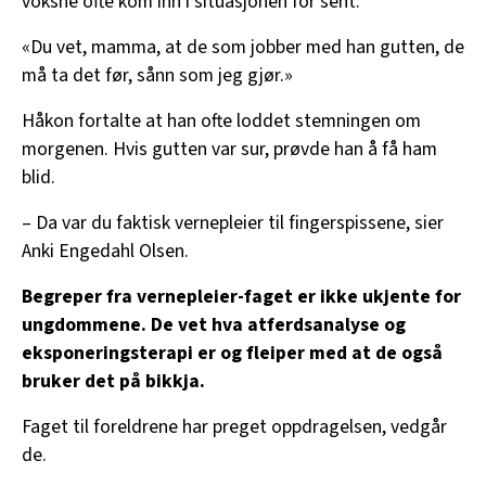
voksne ofte kom inn i situasjonen for sent:
«Du vet, mamma, at de som jobber med han gutten, de
må ta det før, sånn som jeg gjør.»
Håkon fortalte at han ofte loddet stemningen om
morgenen. Hvis gutten var sur, prøvde han å få ham
blid.
– Da var du faktisk vernepleier til fingerspissene, sier
Anki Engedahl Olsen.
Begreper fra vernepleier-faget er ikke ukjente for
ungdommene. De vet hva atferdsanalyse og
eksponeringsterapi er og fleiper med at de også
bruker det på bikkja.
Faget til foreldrene har preget oppdragelsen, vedgår
de.