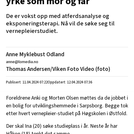
yrke som mor og far
De er vokst opp med atferdsanalyse og
eksponeringsterapi. Nå vil de søke seg til
vernepleierstudiet.
Anne Myklebust Odland
anne@lomedia.no
Thomas Andersen/Viken Foto Video (foto)
11.04.2024
07:22
12.04.2024 07:36
Foreldrene Anki og Morten Olsen møttes da de jobbet i
en bolig for utviklingshemmede i Sarpsborg. Begge tok
etter hvert vernepleier-studiet på Høgskolen i Østfold.
Der skal Ina (20) søke studieplass i år. Neste år har
Håkon (18) tenkt det samme.