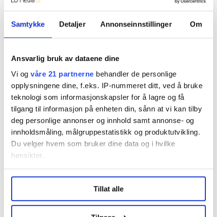
Praksis ikke nok
Noe av det underviserne har lagt merke til etter at
Samtykke
Detaljer
Annonseinnstillinger
Om
masteren og deleksamenen ble innført, er hvor variert
bakgrunn studentene har.
Ansvarlig bruk av dataene dine
Alsaker er derfor ikke overrasket over at bare litt over
Vi og
våre 21 partnerne
behandler de personlige
halvparten består de nasjonale eksamenene.
opplysningene dine, f.eks. IP-nummeret ditt, ved å bruke
– Det viser at jussopplæringen ikke er god nok fra
teknologi som informasjonskapsler for å lagre og få
tilgang til informasjon på enheten din, sånn at vi kan tilby
start av. Studentene har store kunnskapshull bra
deg personlige annonser og innhold samt annonse- og
bachelorutdanningene, som vi ikke klarer å lappe
innholdsmåling, målgruppestatistikk og produktutvikling.
igjen med disse fem studiepoengene. Samtidig ser
Du velger hvem som bruker dine data og i hvilke
vi at studentene har god utvikling.
hensikter.
Både han og Pia Moum Hellevik, universitetslektor ved
Under
mer info
kan du lese om hvordan dine personlige
Universitetet i Stavanger, mener jusskompetansen
Tillat alle
data behandles og hvordan du kan velge hvordan de skal
også må bli bedre i bachelorutdanningene.
brukes. Du kan hele tiden endre eller trekke tilbake ditt
– Vi har også studenter som har jobbet lenge i
samtykke fra erklæringen om informasjonskapsler.