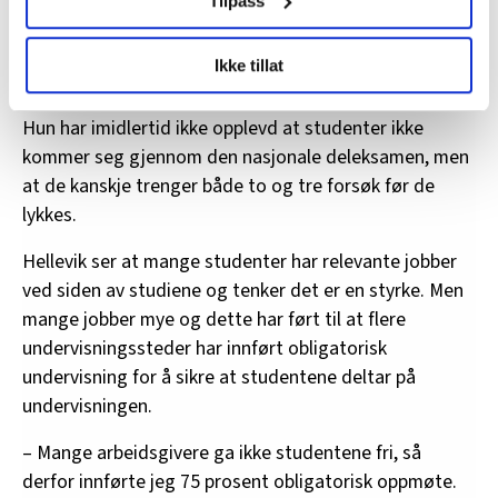
Tilpass
tjenesten, men strykprosenten er like høyt i den
LO Medias publikasjoner frifagbevegelse.no, hk-nytt.no
gruppa. Det indikerer at praksiserfaring ikke gir dem
Ikke tillat
og fontene.no bruker informasjonskapsler (cookies) for å
tilstrekkelig kunnskap i juss, sier Moum Hellevik.
lære hvordan våre nettsider blir brukt slik at vi tilby
Hun har imidlertid ikke opplevd at studenter ikke
relevant innhold, tilpassede annonser og utarbeide
statistikk.
kommer seg gjennom den nasjonale deleksamen, men
Vi deler bare informasjon om hvordan du bruker
at de kanskje trenger både to og tre forsøk før de
nettstedet med LO Medias egne samarbeidspartnere
lykkes.
innenfor analyse og annonsering. Disse er angitt i
Hellevik ser at mange studenter har relevante jobber
oversikten lengre ned på denne siden.
ved siden av studiene og tenker det er en styrke. Men
mange jobber mye og dette har ført til at flere
undervisningssteder har innført obligatorisk
undervisning for å sikre at studentene deltar på
undervisningen.
– Mange arbeidsgivere ga ikke studentene fri, så
derfor innførte jeg 75 prosent obligatorisk oppmøte.