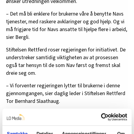
ønsker utredningen velkommen.
– Det må bli enklere for brukerne våre å benytte Navs
tjenester, med raskere avklaringer og god hjelp. Og vi
må frigjøre tid for Navs ansatte til hjelpe flere i arbeid,
sier Bergli.
Stiftelsen Rettferd roser regjeringen for initiativet. De
understreker samtidig viktigheten av at prosessen
også tar hensyn til de som Nav først og fremst skal
dreie seg om.
– Vi forventer regjeringen lytter til brukerne i denne
gjennomgangen, sier daglig leder i Stiftelsen Rettferd
Tor Bernhard Slaathaug.
Nyheter
Samtykke
Detaljer
Annonseinnstillinger
Om