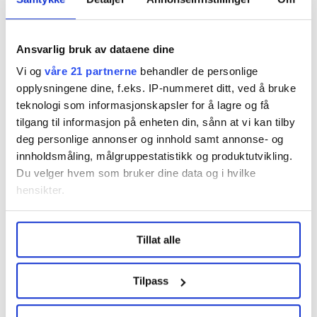
Ansvarlig bruk av dataene dine
Del artikkel
Vi og
våre 21 partnerne
behandler de personlige
opplysningene dine, f.eks. IP-nummeret ditt, ved å bruke
teknologi som informasjonskapsler for å lagre og få
Flere saker
tilgang til informasjon på enheten din, sånn at vi kan tilby
deg personlige annonser og innhold samt annonse- og
innholdsmåling, målgruppestatistikk og produktutvikling.
Du velger hvem som bruker dine data og i hvilke
hensikter.
Under
mer info
kan du lese om hvordan dine personlige
Tillat alle
data behandles og hvordan du kan velge hvordan de skal
brukes. Du kan hele tiden endre eller trekke tilbake ditt
samtykke fra erklæringen om informasjonskapsler.
Tilpass
LO Medias publikasjoner frifagbevegelse.no, hk-nytt.no