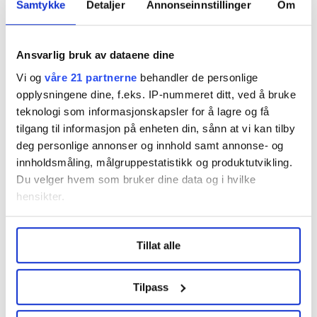
hovedsammenslutningen som i størst mulig grad deler
Samtykke
Detaljer
Annonseinnstillinger
Om
våre verdier og kampsaker. FO bør ikke være en del av
LO bare fordi vi alltid har vært det.
Ansvarlig bruk av dataene dine
I fjor kom det ut en bok, av blant annet vår egen
Vi og
våre 21 partnerne
behandler de personlige
tidligere forbundsleder, som beskriver LO som en
opplysningene dine, f.eks. IP-nummeret ditt, ved å bruke
gammeldags, bakstreversk og mannsdominert
teknologi som informasjonskapsler for å lagre og få
organisasjon. Hva som er sant eller ikke skal ikke jeg
tilgang til informasjon på enheten din, sånn at vi kan tilby
avgjøre, men jeg konstaterer at de meningene
deg personlige annonser og innhold samt annonse- og
eksisterer. Jeg håper fylkeslagene tar debatten om
innholdsmåling, målgruppestatistikk og produktutvikling.
Du velger hvem som bruker dine data og i hvilke
hvor vi hører hjemme, fram mot landsmøtet i
hensikter.
november i år.
Under
mer info
kan du lese om hvordan dine personlige
Tillat alle
Denne artikkelen er
over tre år gammel
.
data behandles og hvordan du kan velge hvordan de skal
brukes. Du kan hele tiden endre eller trekke tilbake ditt
samtykke fra erklæringen om informasjonskapsler.
Tilpass
LO Medias publikasjoner frifagbevegelse.no, hk-nytt.no