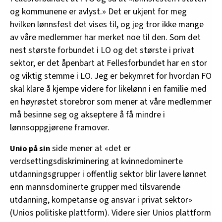
og kommunene er avlyst.» Det er ukjent for meg
hvilken lønnsfest det vises til, og jeg tror ikke mange
av våre medlemmer har merket noe til den. Som det
nest største forbundet i LO og det største i privat
sektor, er det åpenbart at Fellesforbundet har en stor
og viktig stemme i LO. Jeg er bekymret for hvordan FO
skal klare å kjempe videre for likelønn i en familie med
en høyrøstet storebror som mener at våre medlemmer
må besinne seg og akseptere å få mindre i
lønnsoppgjørene framover.
side mener at «det er
Unio på sin
verdsettingsdiskriminering at kvinnedominerte
utdanningsgrupper i offentlig sektor blir lavere lønnet
enn mannsdominerte grupper med tilsvarende
utdanning, kompetanse og ansvar i privat sektor»
(Unios politiske plattform). Videre sier Unios plattform