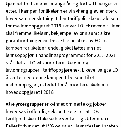
kjempet for likelønn i mange år, og fortsatt henger vi
etter. I kampen for likelønn er vi avhengig av en sterk
hovedsammenslutning. I den tariffpolitiske uttalelsen
for mellomoppgjøret 2019 skriver LO: «Kravene til lønn
skal fremme likelønn, bekjempe lavlønn samt sikre
garantiordningene». Dette ble bejublet av FO, at
kampen for likelønn endelig skal løftes inn i et
lønnsoppgjør. I handlingsprogrammet for 2017-2021
står det at LO vil «prioritere likelønn og
lavlønnsgrupper i tariffoppgjørene». Likevel valgte LO
å vente med denne kampen til vi kom til et
mellomoppgjør, i stedet for å prioritere likelønn i
hovedoppgjøret i 2018.
kvinnedominerte og jobber i
Våre yrkesgrupper er
hovedsak i offentlig sektor. Like etter at LOs
tariffpolitiske uttalelse ble vedtatt, gikk lederen i
Fellesforbundet ut i VG og sa at «lønnsfesten i staten