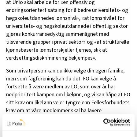
at Unio skal arbeide for «en offensiv og
endringsorientert satsing for å bedre universitets- og
høgskoleutdannedes lønnsnivå», «at lønnsnivået for
universitets- og høgskoleutdannede i offentlig sektor
gjøres konkurransedyktig sammenlignet med
tilsvarende grupper i privat sektor» og «at strukturelle
kjønnsbaserte lønnsforskjeller fjernes, slik at
verdsettingsdiskriminering bekjempes».
Som privatperson kan du ikke velge din egen familie,
men som fagforening kan du det. FO kan velge å
fortsette å være medlem av LO, som over år har
nedprioritert kampen om likelønn, og vi kan håpe at FO
sitt krav om likelønn veier tyngre enn Fellesforbundets
krav om at våre medlemmer skal ha lavere
lønnsutvikling framover.
bør være en del av den
Jeg mener at FO