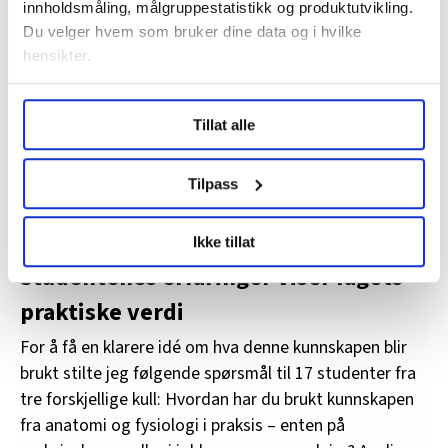
innholdsmåling, målgruppestatistikk og produktutvikling.
kompetanse, respekt og trygghet. Uten solid kunnskap
Du velger hvem som bruker dine data og i hvilke
risikerer vi å overse symptomer, feiltolke atferd eller
hensikter.
bidra til unødvendig lidelse.
Under
mer info
kan du lese om hvordan dine personlige
Selv om nytten av dette faget kanskje ikke er
Tillat alle
data behandles og hvordan du kan velge hvordan de skal
umiddelbart tydelig for vernepleierstudenter, blir den
brukes. Du kan hele tiden endre eller trekke tilbake ditt
ofte klarere når kunnskapen settes i praksis under
samtykke fra erklæringen om informasjonskapsler.
Tilpass
klinisk arbeid.
LO Medias publikasjoner frifagbevegelse.no, hk-nytt.no
Ikke tillat
og fontene.no bruker informasjonskapsler (cookies) for å
Studentenes erfaringer viser fagets
lære hvordan våre nettsider blir brukt slik at vi tilby
relevant innhold, tilpassede annonser og utarbeide
praktiske verdi
statistikk.
Vi deler bare informasjon om hvordan du bruker
For å få en klarere idé om hva denne kunnskapen blir
nettstedet med LO Medias egne samarbeidspartnere
brukt stilte jeg følgende spørsmål til 17 studenter fra
innenfor analyse og annonsering. Disse er angitt i
tre forskjellige kull: Hvordan har du brukt kunnskapen
oversikten lengre ned på denne siden.
fra anatomi og fysiologi i praksis – enten på