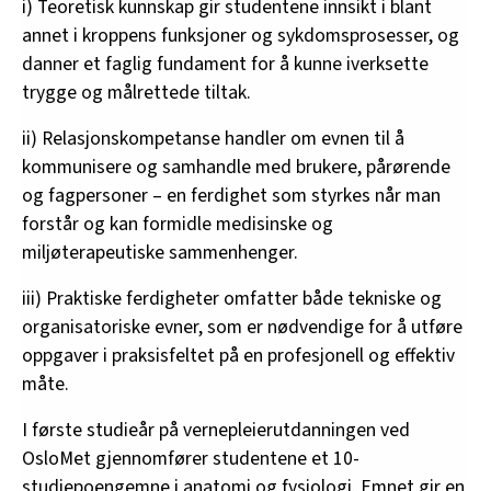
i) Teoretisk kunnskap gir studentene innsikt i blant
annet i kroppens funksjoner og sykdomsprosesser, og
danner et faglig fundament for å kunne iverksette
trygge og målrettede tiltak.
ii) Relasjonskompetanse handler om evnen til å
kommunisere og samhandle med brukere, pårørende
og fagpersoner – en ferdighet som styrkes når man
forstår og kan formidle medisinske og
miljøterapeutiske sammenhenger.
iii) Praktiske ferdigheter omfatter både tekniske og
organisatoriske evner, som er nødvendige for å utføre
oppgaver i praksisfeltet på en profesjonell og effektiv
måte.
I første studieår på vernepleierutdanningen ved
OsloMet gjennomfører studentene et 10-
studiepoengemne i anatomi og fysiologi. Emnet gir en