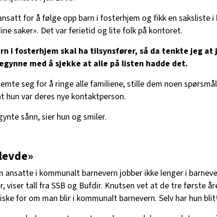
nsatt for å følge opp barn i fosterhjem og fikk en saksliste i
ine saker». Det var ferietid og lite folk på kontoret.
arn i fosterhjem skal ha tilsynsfører, så da tenkte jeg at 
egynne med å sjekke at alle på listen hadde det.
emte seg for å ringe alle familiene, stille dem noen spørsmå
 at hun var deres nye kontaktperson.
gynte sånn, sier hun og smiler.
levde»
m ansatte i kommunalt barnevern jobber ikke lenger i barnev
r, viser tall fra SSB og Bufdir. Knutsen vet at de tre første å
iske for om man blir i kommunalt barnevern. Selv har hun blitt 