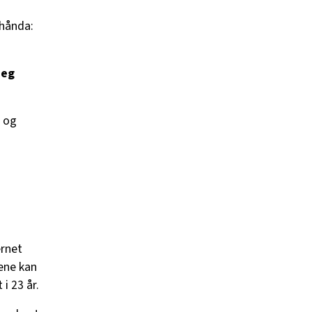
 hånda:
jeg
l og
ernet
rene kan
i 23 år.