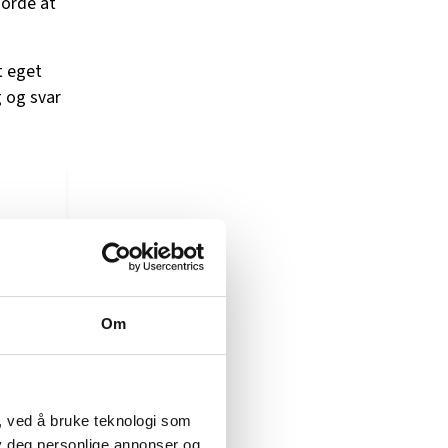
jorde at
t eget
g og svar
ger
Om
er.
, ved å bruke teknologi som
lby deg personlige annonser og