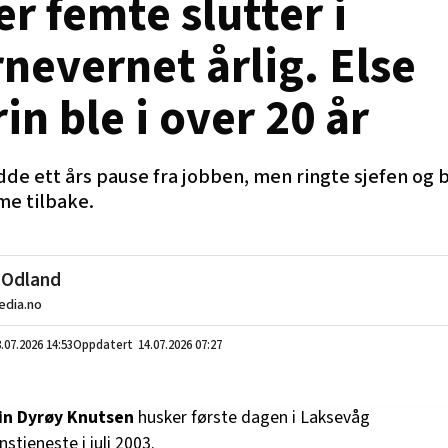
r femte slutter i
nevernet årlig. Else
in ble i over 20 år
de ett års pause fra jobben, men ringte sjefen og 
e tilbake.
 Odland
dia.no
.07.2026
14:53
14.07.2026 07:27
rin Dyrøy Knutsen
husker første dagen i Laksevåg
stjeneste i juli 2003.