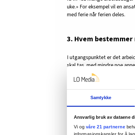
uke.» For eksempel vil en ansat
med ferie når ferien deles.
3. Hvem bestemmer nå
I utgangspunktet er det arbei
skal tas, med mindre noe annet
Men dersom det finnes en avta
når senioruka kan avvikles, må
Dersom det
ikke
finnes noen sl
Samtykke
blir enige, er det
arbeidstaker
s
senioruka, og ikke for ferien fo
Ansvarlig bruk av dataene d
Aktuelt:
13 spørsmål og svar
Vi og
våre 21 partnerne
beha
informasjonskapsler for å lag