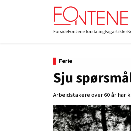
Forside
Fontene forskning
Fagartikler
K
Ferie
Sju spørsmå
Arbeidstakere over 60 år har k