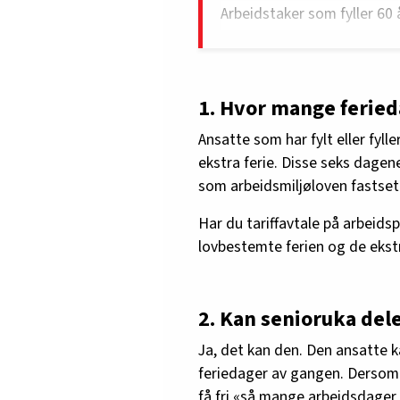
Arbeidstaker som fyller 60 å
6 virkedager. Deles ekstrafe
mange arbeidsdager som v
1. Hvor mange feried
Ansatte som har fylt eller fyl
ekstra ferie. Disse seks dagen
som arbeidsmiljøloven fastset
Har du tariffavtale på arbeid
lovbestemte ferien og de ekstr
2. Kan senioruka del
Ja, det kan den. Den ansatte kan
feriedager av gangen. Dersom 
få fri «så mange arbeidsdage