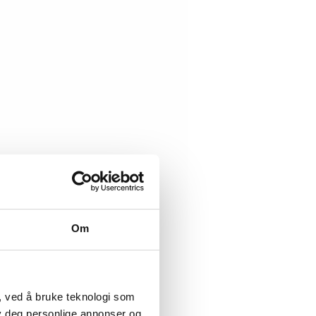
Om
, ved å bruke teknologi som
lby deg personlige annonser og