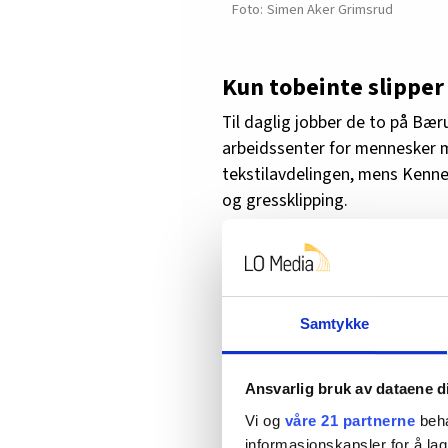
Simen Aker Grimsrud
Kun tobeinte slipper
Til daglig jobber de to på Bæ
arbeidssenter for mennesker 
tekstilavdelingen, mens Kenn
og gressklipping.
I dag er de vante arbeidsoppga
forteller at mange har vært i
– Det er en plikt å stemme ved 
Samtykke
og smiler.
Tidligere i dag måtte han nemli
Ansvarlig bruk av dataene d
Vi og
våre 21 partnerne
beha
informasjonskapsler for å lag