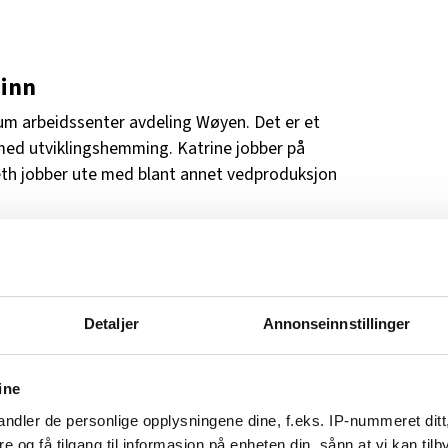
 inn
rum arbeidssenter avdeling Wøyen. Det er et
med utviklingshemming. Katrine jobber på
eth jobber ute med blant annet vedproduksjon
vene byttet ut med arbeid i valglokalet. De
nnom.
valget, men ikke for firbeinte, da, sier Kenneth
Detaljer
Annonseinnstillinger
g avvise en hund i døra. De slipper ikke inn.
ine
ndler de personlige opplysningene dine, f.eks. IP-nummeret ditt
re og få tilgang til informasjon på enheten din, sånn at vi kan ti