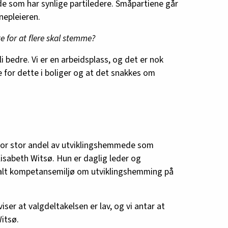
de som har synlige partiledere. Småpartiene går
rnepleieren.
e for at flere skal stemme?
i bedre. Vi er en arbeidsplass, og det er nok
te for dette i boliger og at det snakkes om
hvor stor andel av utviklingshemmede som
isabeth Witsø. Hun er daglig leder og
alt kompetansemiljø om utviklingshemming på
iser at valgdeltakelsen er lav, og vi antar at
Witsø.