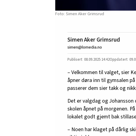
Simen Aker Grimsrud
Simen Aker Grimsrud
simen@lomedia.no
08.09.2025
14:42
09.0
– Velkommen til valget, sier 
åpner døra inn til gymsalen p
passerer dem sier takk og nikk
Det er valgdag og Johansson o
skolen åpnet på morgenen. På 
lokalet godt gjemt bak stillase
– Noen har klaget på dårlig sk