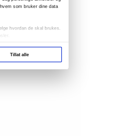
r hvem som bruker dine data
elge hvordan de skal brukes.
sler.
ler (cookies) for å lære
Tillat alle
ide statistikk.
artnere innenfor analyse og