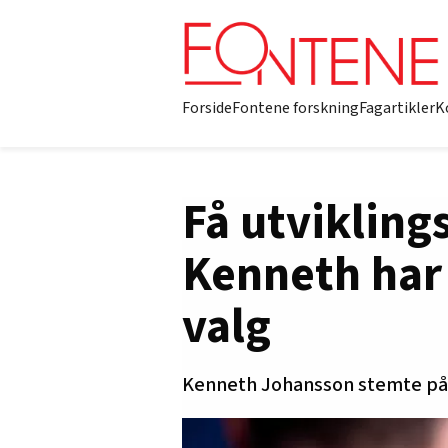
Forside
Fontene forskning
Fagartikler
K
Få utviklin
Kenneth har 
valg
Kenneth Johansson stemte på