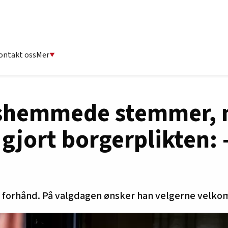
ontakt oss
Mer
gshemmede stemmer,
gjort borgerplikten: 
 forhånd. På valgdagen ønsker han velgerne velk