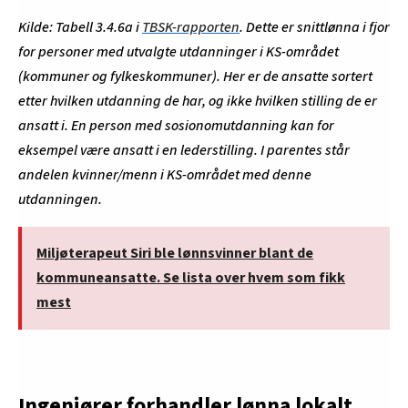
Kilde: Tabell 3.4.6a i
TBSK-rapporten
. Dette er snittlønna i fjor
for personer med utvalgte utdanninger i KS-området
(kommuner og fylkeskommuner). Her er de ansatte sortert
etter hvilken utdanning de har, og ikke hvilken stilling de er
ansatt i. En person med sosionomutdanning kan for
eksempel være ansatt i en lederstilling. I parentes står
andelen kvinner/menn i KS-området med denne
utdanningen.
Miljøterapeut Siri ble lønnsvinner blant de
kommuneansatte. Se lista over hvem som fikk
mest
Ingeniører forhandler lønna lokalt