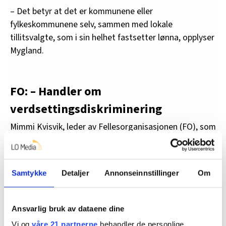
– Det betyr at det er kommunene eller
fylkeskommunene selv, sammen med lokale
tillitsvalgte, som i sin helhet fastsetter lønna, opplyser
Mygland.
FO: – Handler om
verdsettingsdiskriminering
Mimmi Kvisvik, leder av Fellesorganisasjonen (FO), som
representerer sosionomer, vernepleiere og
barnevernspedagoger, ser ingen grunn til at
ingeniørene i snitt skal tjene over 100.000 kroner mer i
Samtykke
Detaljer
Annonseinnstillinger
Om
året enn en sosionom.
– Det handler om verdsettingsdiskriminering mellom
Ansvarlig bruk av dataene dine
typiske mannsyrker og kvinneyrker. Nå er tida inne for
Vi og
våre 21 partnerne
behandler de personlige