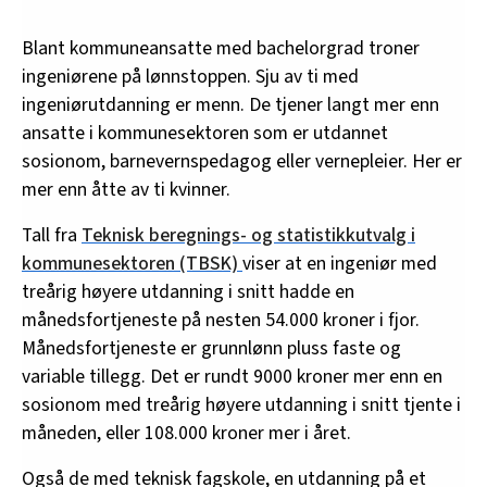
Blant kommuneansatte med bachelorgrad troner
ingeniørene på lønnstoppen. Sju av ti med
ingeniørutdanning er menn. De tjener langt mer enn
ansatte i kommunesektoren som er utdannet
sosionom, barnevernspedagog eller vernepleier. Her er
mer enn åtte av ti kvinner.
Tall fra
Teknisk beregnings- og statistikkutvalg i
kommunesektoren (TBSK)
viser at en ingeniør med
treårig høyere utdanning i snitt hadde en
månedsfortjeneste på nesten 54.000 kroner i fjor.
Månedsfortjeneste er grunnlønn pluss faste og
variable tillegg. Det er rundt 9000 kroner mer enn en
sosionom med treårig høyere utdanning i snitt tjente i
måneden, eller 108.000 kroner mer i året.
Også de med teknisk fagskole, en utdanning på et