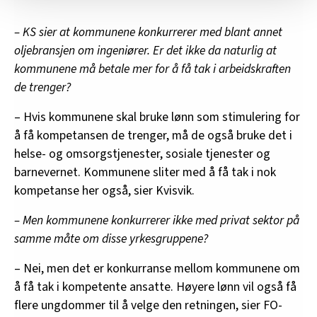
Vi deler bare informasjon om hvordan du bruker
nettstedet med LO Medias egne samarbeidspartnere
– KS sier at kommunene konkurrerer med blant annet
innenfor analyse og annonsering. Disse er angitt i
oljebransjen om ingeniører. Er det ikke da naturlig at
oversikten lengre ned på denne siden.
kommunene må betale mer for å få tak i arbeidskraften
de trenger?
–
Hvis kommunene skal bruke lønn som stimulering for
å få kompetansen de trenger, må de også bruke det i
helse- og omsorgstjenester, sosiale tjenester og
barnevernet. Kommunene sliter med å få tak i nok
kompetanse her også, sier Kvisvik.
– Men kommunene konkurrerer ikke med privat sektor på
samme måte om disse yrkesgruppene?
– Nei, men det er konkurranse mellom kommunene om
å få tak i kompetente ansatte. Høyere lønn vil også få
flere ungdommer til å velge den retningen, sier FO-