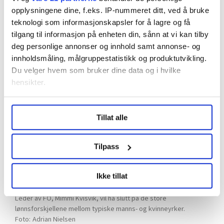
å spise opp den siste lønnsforskjellen. Nå er det ikke i
opplysningene dine, f.eks. IP-nummeret ditt, ved å bruke
offentlig sektor at forskjellene er størst, men når
teknologi som informasjonskapsler for å lagre og få
ulikhetene er så store i samme tariffområde, bør man
tilgang til informasjon på enheten din, sånn at vi kan tilby
kunne gjøre noe, sier Kvisvik.
deg personlige annonser og innhold samt annonse- og
innholdsmåling, målgruppestatistikk og produktutvikling.
Du velger hvem som bruker dine data og i hvilke
hensikter.
Under
mer info
kan du lese om hvordan dine personlige
Tillat alle
data behandles og hvordan du kan velge hvordan de skal
brukes. Du kan hele tiden endre eller trekke tilbake ditt
samtykke fra erklæringen om informasjonskapsler.
Tilpass
LO Medias publikasjoner frifagbevegelse.no, hk-nytt.no
Ikke tillat
og fontene.no bruker informasjonskapsler (cookies) for å
lære hvordan våre nettsider blir brukt slik at vi tilby
Leder av FO, Mimmi Kvisvik, vil ha slutt på de store
relevant innhold, tilpassede annonser og utarbeide
lønnsforskjellene mellom typiske manns- og kvinneyrker.
statistikk.
Adrian Nielsen